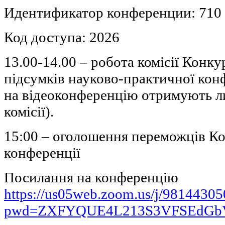
Идентификатор конференции: 710 
Код доступа: 2026
13.00-14.00 – робота комісії Конку
підсумків науково-практичної кон
на відеоконференцію отримують л
комісії).
15:00 – оголошення переможців Ко
конференції
Посилання на конференцію
https://us05web.zoom.us/j/9814430
pwd=ZXFYQUE4L213S3VFSEdGbV