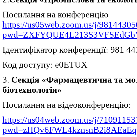
Посилання на конференцію
https://us05web.zoom.us/j/9814430
pwd=ZXFYQUE4L213S3VFSEdGbV
Ідентифікатор конференції: 981 44
Код доступу: e0ETUX
3.
Секція «Фармацевтична та мо
біотехнологія»
Посилання на відеоконференцію:
https://us04web.zoom.us/j/7109115
pwd=zHQv6FWL4kznsnB2i8AEaEq