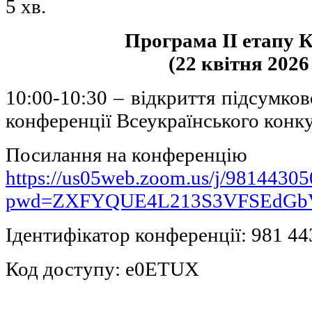
5 хв.
Програма ІІ етапу 
(22 квітня 2026 
10:00-10:30 – відкриття підсумков
конференції Всеукраїнського конк
Посилання на конференцію
https://us05web.zoom.us/j/9814430
pwd=ZXFYQUE4L213S3VFSEdGbV
Ідентифікатор конференції: 981 44
Код доступу: e0ETUX