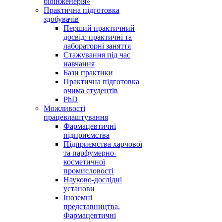
біоінженерія»
Практична підготовка
здобувачів
Перший практичний
досвід: практичні та
лабораторні заняття
Стажування під час
навчання
Бази практики
Практична підготовка
очима студентів
PhD
Можливості
працевлаштування
Фармацевтичні
підприємства
Підприємства харчової
та парфумерно-
косметичної
промисловості
Науково-дослідні
установи
Іноземні
представництва,
Фармацевтичні