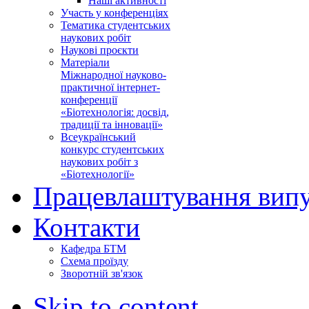
Наші активності
Участь у конференціях
Тематика студентських
наукових робіт
Наукові проєкти
Матеріали
Міжнародної науково-
практичної інтернет-
конференції
«Біотехнологія: досвід,
традиції та інновації»
Всеукраїнський
конкурс студентських
наукових робіт з
«Біотехнології»
Працевлаштування випу
Контакти
Кафедра БТМ
Схема проїзду
Зворотній зв'язок
Skip to content