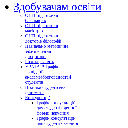
Здобувачам освіти
ОПП підготовки
бакалаврів
ОПП підготовки
магістрів
ОНП підготовки
докторів філософії
Навчально-методичне
забезпечення
дисциплін
Розклад занять
УВАГА!!! Графік
ліквідації
академзаборгованостей
студентів
Швидка студентська
допомога
Консультації
Графік консультацій
для студентів денної
форми навчання
Графік консультацій
для студентів заочної