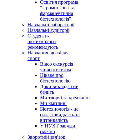
Освітня програма
"Промислова та
фармацевтична
біотехнологія"
Навчальні лабораторії
Навчальні аудиторії
Студенти-
біотехнологи
рекомендують
Навчання, дозвілля,
спорт
Відео екскурсія
університетом
Цікаве про
біотехнологію
Доки викладач не
бачить
Ми творчі та креативні
Ми кмітливі
Біотехнологія - це
сила, швидкість та
витривалість
У НУХТ завжди
смачно
Зворотній звя’зок