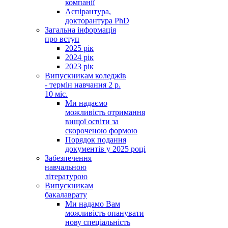
компанії
Аспірантура,
докторантура PhD
Загальна інформація
про вступ
2025 рік
2024 рік
2023 рік
Випускникам коледжів
- термін навчання 2 р.
10 міс.
Ми надаємо
можливість отримання
вищої освіти за
скороченою формою
Порядок подання
документів у 2025 році
Забезпечення
навчальною
літературою
Випускникам
бакалаврату
Ми надамо Вам
можливість опанувати
нову спеціальність