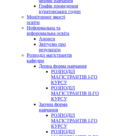
форми навчання
Графік проведення
кураторських годин
Моніторинг якості
освіти
Неформальна та
інфоромальна освіта
Анонси
Звітуємо про
результати
Розподіл магістрантів
кафедри
Денна форма навчання
РОЗПОДІЛ
МАГІСТРАНТІВ І-ГО
КУРСУ
РОЗПОДІЛ
МАГІСТРАНТІВ ІІ-ГО
КУРСУ
Заочна форма
навчання
РОЗПОДІЛ
МАГІСТРАНТІВ І-ГО
КУРСУ
РОЗПОДІЛ