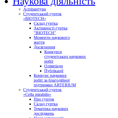
Наукова діяльність
Аспірантура
Студентський гурток
«BIOTECH»
Склад гуртка
Активності гуртка
"BIOTECH"
Моменти наукового
життя
Досягнення
Конкурси
студентських наукових
робіт
Олімпіади
Публікації
Конкурс наукових
робіт за благодійної
підтримки ARTERIUM
Студентський гурток
«Cella mirabilis»
Про гурток
Склад гуртка
Тематика наукових
досліджень