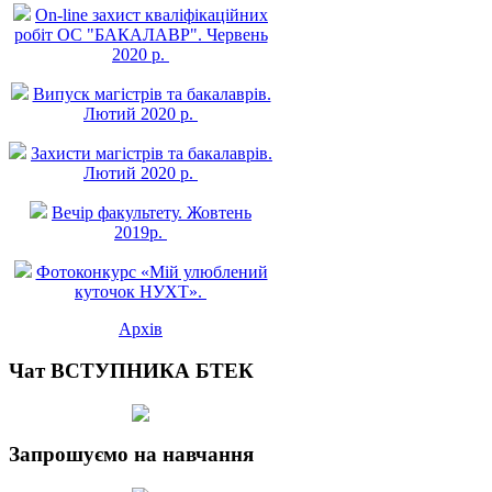
On-line захист квалiфiкацiйних
робiт ОС "БАКАЛАВР". Червень
2020 р.
Випуск магістрів та бакалаврів.
Лютий 2020 р.
Захисти магістрів та бакалаврів.
Лютий 2020 р.
Вечір факультету. Жовтень
2019р.
Фотоконкурс «Мій улюблений
куточок НУХТ».
Архів
Чат ВСТУПНИКА БТЕК
Запрошуємо на навчання