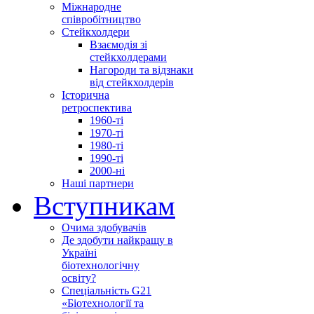
Міжнародне
співробітництво
Стейкхолдери
Взаємодія зі
стейкхолдерами
Нагороди та відзнаки
від стейкхолдерів
Історична
ретроспектива
1960-ті
1970-ті
1980-ті
1990-ті
2000-ні
Наші партнери
Вступникам
Очима здобувачів
Де здобути найкращу в
Україні
біотехнологічну
освіту?
Спеціальність G21
«Біотехнології та