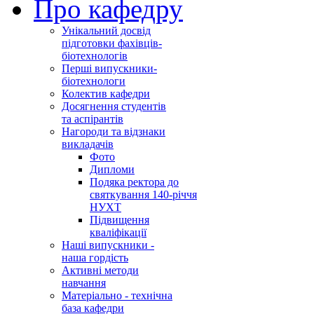
Про кафедру
Унікальний досвід
підготовки фахівців-
біотехнологів
Перші випускники-
біотехнологи
Колектив кафедри
Досягнення студентів
та аспірантів
Нагороди та відзнаки
викладачів
Фото
Дипломи
Подяка ректора до
святкування 140-річчя
НУХТ
Підвищення
кваліфікації
Наші випускники -
наша гордість
Активні методи
навчання
Матеріально - технічна
база кафедри