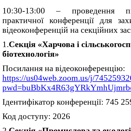
10:30-13:00 – проведення пі
практичної конференції для за
відеоконференцій на секційних зас
1.
Секція «Харчова і сільськогос
біотехнологія»
Посилання на відеоконференцію:
https://us04web.zoom.us/j/7452593
pwd=buBbKx4R63gYRkYmhUjmrbo
Ідентифікатор конференції: 745 25
Код доступу: 2026
2.
Секція «Промислова та екологі