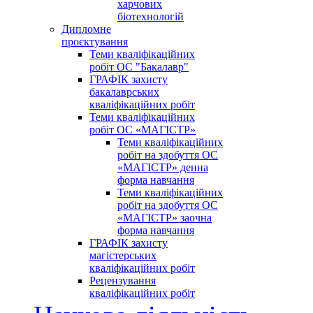
харчових
біотехнологій
Дипломне
проєктування
Теми кваліфікаційних
робіт ОС "Бакалавр"
ГРАФІК захисту
бакалаврських
кваліфікаційних робіт
Теми кваліфікаційних
робіт ОС «МАГІСТР»
Теми кваліфікаційних
робіт на здобуття ОС
«МАГІСТР» денна
форма навчання
Теми кваліфікаційних
робіт на здобуття ОС
«МАГІСТР» заочна
форма навчання
ГРАФІК захисту
магістерських
кваліфікаційних робіт
Рецензування
кваліфікаційних робіт