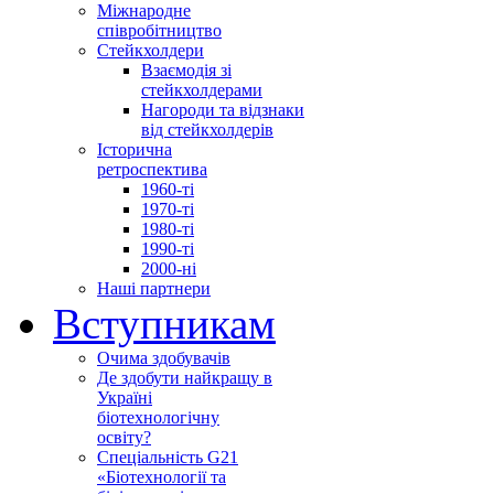
Міжнародне
співробітництво
Стейкхолдери
Взаємодія зі
стейкхолдерами
Нагороди та відзнаки
від стейкхолдерів
Історична
ретроспектива
1960-ті
1970-ті
1980-ті
1990-ті
2000-ні
Наші партнери
Вступникам
Очима здобувачів
Де здобути найкращу в
Україні
біотехнологічну
освіту?
Спеціальність G21
«Біотехнології та