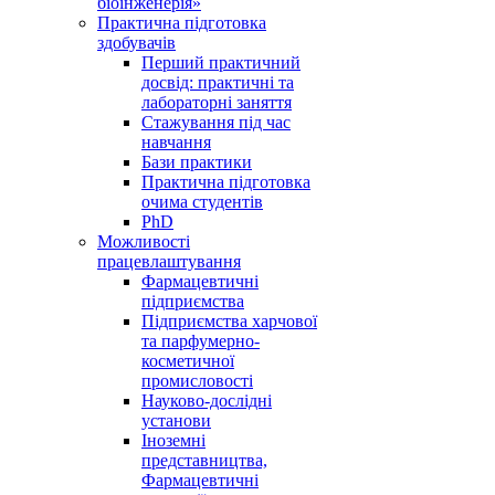
біоінженерія»
Практична підготовка
здобувачів
Перший практичний
досвід: практичні та
лабораторні заняття
Стажування під час
навчання
Бази практики
Практична підготовка
очима студентів
PhD
Можливості
працевлаштування
Фармацевтичні
підприємства
Підприємства харчової
та парфумерно-
косметичної
промисловості
Науково-дослідні
установи
Іноземні
представництва,
Фармацевтичні