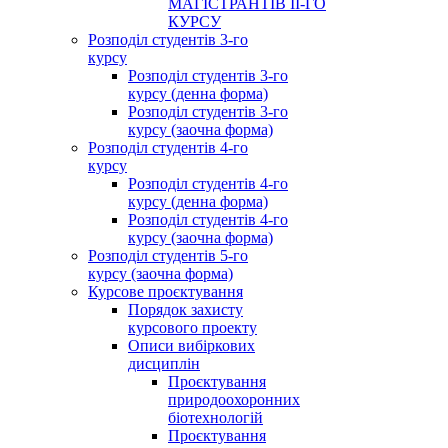
МАГІСТРАНТІВ ІІ-ГО
КУРСУ
Розподіл студентів 3-го
курсу
Розподіл студентів 3-го
курсу (денна форма)
Розподіл студентів 3-го
курсу (заочна форма)
Розподіл студентів 4-го
курсу
Розподіл студентів 4-го
курсу (денна форма)
Розподіл студентів 4-го
курсу (заочна форма)
Розподіл студентів 5-го
курсу (заочна форма)
Курсове проєктування
Порядок захисту
курсового проекту
Описи вибіркових
дисциплін
Проєктування
природоохоронних
біотехнологій
Проєктування