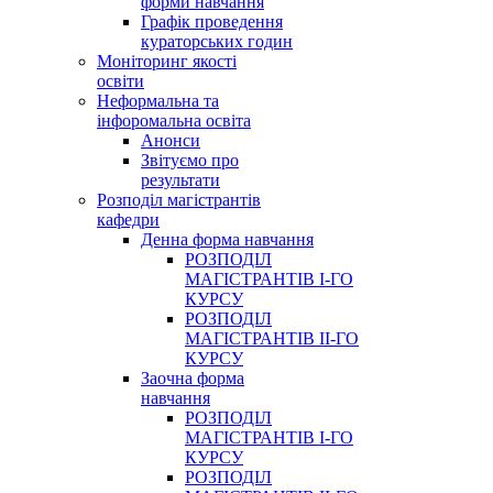
форми навчання
Графік проведення
кураторських годин
Моніторинг якості
освіти
Неформальна та
інфоромальна освіта
Анонси
Звітуємо про
результати
Розподіл магістрантів
кафедри
Денна форма навчання
РОЗПОДІЛ
МАГІСТРАНТІВ І-ГО
КУРСУ
РОЗПОДІЛ
МАГІСТРАНТІВ ІІ-ГО
КУРСУ
Заочна форма
навчання
РОЗПОДІЛ
МАГІСТРАНТІВ І-ГО
КУРСУ
РОЗПОДІЛ