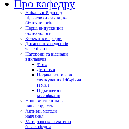
Про кафедру
Унікальний досвід
підготовки фахівців-
біотехнологів
Перші випускники-
біотехнологи
Колектив кафедри
Досягнення студентів
та аспірантів
Нагороди та відзнаки
викладачів
Фото
Дипломи
Подяка ректора до
святкування 140-річчя
НУХТ
Підвищення
кваліфікації
Наші випускники -
наша гордість
Активні методи
навчання
Матеріально - технічна
база кафедри