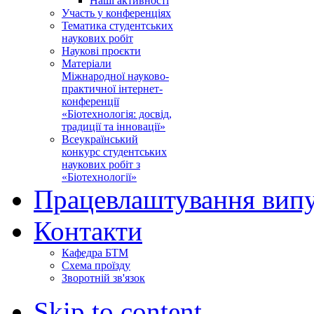
Наші активності
Участь у конференціях
Тематика студентських
наукових робіт
Наукові проєкти
Матеріали
Міжнародної науково-
практичної інтернет-
конференції
«Біотехнологія: досвід,
традиції та інновації»
Всеукраїнський
конкурс студентських
наукових робіт з
«Біотехнології»
Працевлаштування випу
Контакти
Кафедра БТМ
Схема проїзду
Зворотній зв'язок
Skip to content