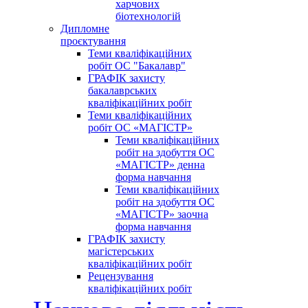
харчових
біотехнологій
Дипломне
проєктування
Теми кваліфікаційних
робіт ОС "Бакалавр"
ГРАФІК захисту
бакалаврських
кваліфікаційних робіт
Теми кваліфікаційних
робіт ОС «МАГІСТР»
Теми кваліфікаційних
робіт на здобуття ОС
«МАГІСТР» денна
форма навчання
Теми кваліфікаційних
робіт на здобуття ОС
«МАГІСТР» заочна
форма навчання
ГРАФІК захисту
магістерських
кваліфікаційних робіт
Рецензування
кваліфікаційних робіт