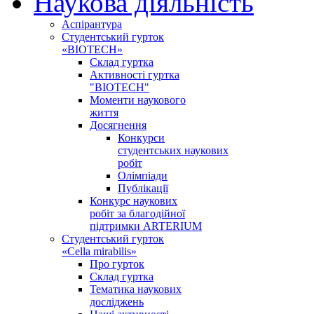
Наукова діяльність
Аспірантура
Студентський гурток
«BIOTECH»
Склад гуртка
Активності гуртка
"BIOTECH"
Моменти наукового
життя
Досягнення
Конкурси
студентських наукових
робіт
Олімпіади
Публікації
Конкурс наукових
робіт за благодійної
підтримки ARTERIUM
Студентський гурток
«Cella mirabilis»
Про гурток
Склад гуртка
Тематика наукових
досліджень