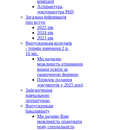
компанії
Аспірантура,
докторантура PhD
Загальна інформація
про вступ
2025 рік
2024 рік
2023 рік
Випускникам коледжів
- термін навчання 2 р.
10 міс.
Ми надаємо
можливість отримання
вищої освіти за
скороченою формою
Порядок подання
документів у 2025 році
Забезпечення
навчальною
літературою
Випускникам
бакалаврату
Ми надамо Вам
можливість опанувати
нову спеціальність