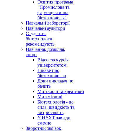
Освітня програма
"Промислова та
фармацевтична
біотехнологія"
Навчальні лабораторії
Навчальні аудиторії
Студенти-
біотехнологи
рекомендують
Навчання, дозвілля,
спорт
Відео екскурсія
університетом
Цікаве про
біотехнологію
Доки викладач не
бачить
Ми творчі та креативні
Ми кмітливі
Біотехнологія - це
сила, швидкість та
витривалість
У НУХТ завжди
смачно
Зворотній звя’зок