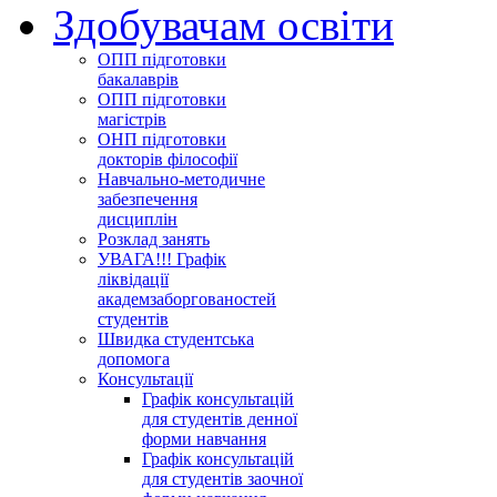
Здобувачам освіти
ОПП підготовки
бакалаврів
ОПП підготовки
магістрів
ОНП підготовки
докторів філософії
Навчально-методичне
забезпечення
дисциплін
Розклад занять
УВАГА!!! Графік
ліквідації
академзаборгованостей
студентів
Швидка студентська
допомога
Консультації
Графік консультацій
для студентів денної
форми навчання
Графік консультацій
для студентів заочної