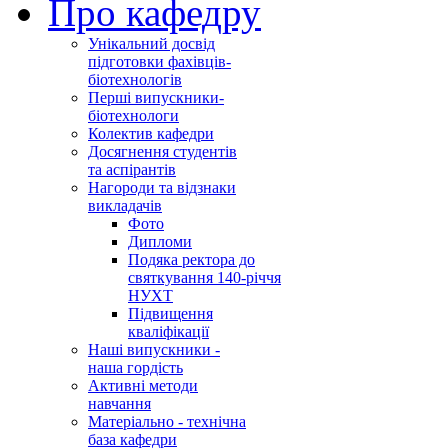
Про кафедру
Унікальний досвід
підготовки фахівців-
біотехнологів
Перші випускники-
біотехнологи
Колектив кафедри
Досягнення студентів
та аспірантів
Нагороди та відзнаки
викладачів
Фото
Дипломи
Подяка ректора до
святкування 140-річчя
НУХТ
Підвищення
кваліфікації
Наші випускники -
наша гордість
Активні методи
навчання
Матеріально - технічна
база кафедри