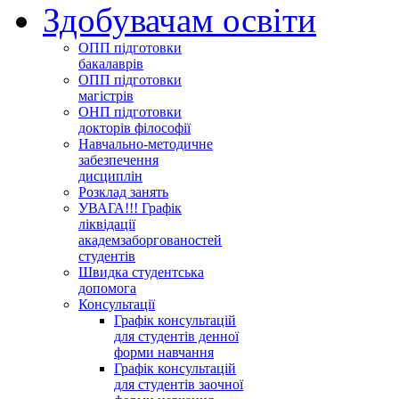
Здобувачам освіти
ОПП підготовки
бакалаврів
ОПП підготовки
магістрів
ОНП підготовки
докторів філософії
Навчально-методичне
забезпечення
дисциплін
Розклад занять
УВАГА!!! Графік
ліквідації
академзаборгованостей
студентів
Швидка студентська
допомога
Консультації
Графік консультацій
для студентів денної
форми навчання
Графік консультацій
для студентів заочної