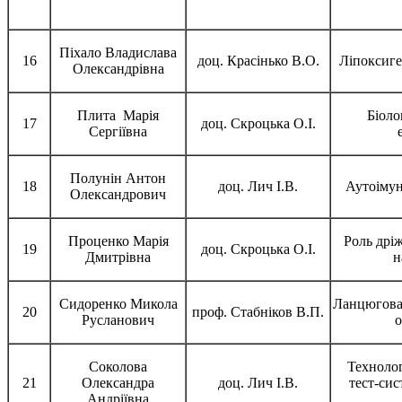
Піхало Владислава
16
доц. Красінько В.О.
Ліпоксиге
Олександрівна
Плита Марія
Біоло
17
доц. Скроцька О.І.
Сергіївна
Полунін Антон
18
доц. Лич І.В.
Аутоімун
Олександрович
Проценко Марія
Роль дріж
19
доц. Скроцька О.І.
Дмитрівна
н
Сидоренко Микола
Ланцюгова
20
проф. Стабніков В.П.
Русланович
о
Соколова
Технолог
21
Олександра
доц. Лич І.В.
тест-сис
Андріївна