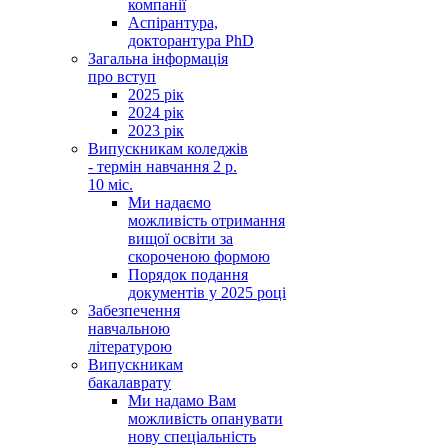
компанії
Аспірантура,
докторантура PhD
Загальна інформація
про вступ
2025 рік
2024 рік
2023 рік
Випускникам коледжів
- термін навчання 2 р.
10 міс.
Ми надаємо
можливість отримання
вищої освіти за
скороченою формою
Порядок подання
документів у 2025 році
Забезпечення
навчальною
літературою
Випускникам
бакалаврату
Ми надамо Вам
можливість опанувати
нову спеціальність