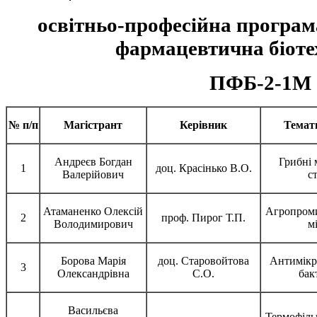
освітньо-професійна програ
фармацевтична біоте
ПФБ-2-1М
№ п/п
Магістрант
Керівник
Темати
Андреєв Богдан
Грибні 
1
доц. Красінько В.О.
Валерійович
с
Атаманенко Олексій
Агропроми
2
проф. Пирог Т.П.
Володимирович
м
Борова Марія
доц. Старовойтова
Антимікр
3
Олександрівна
С.О.
бак
Васильєва
Термофільн