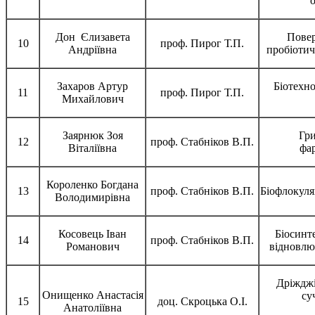
Дон Єлизавета
Повер
10
проф. Пирог Т.П.
Андріївна
пробіотич
Захаров Артур
Біотехн
11
проф. Пирог Т.П.
Михайлович
Заярнюк Зоя
Гр
12
проф. Стабніков В.П.
Віталіївна
фа
Короленко Богдана
13
проф. Стабніков В.П.
Біофлокуля
Володимирівна
Косовець Іван
Біосинте
14
проф. Стабніков В.П.
Романович
відновлю
Дріждж
Онищенко Анастасія
су
15
доц. Скроцька О.І.
Анатоліївна