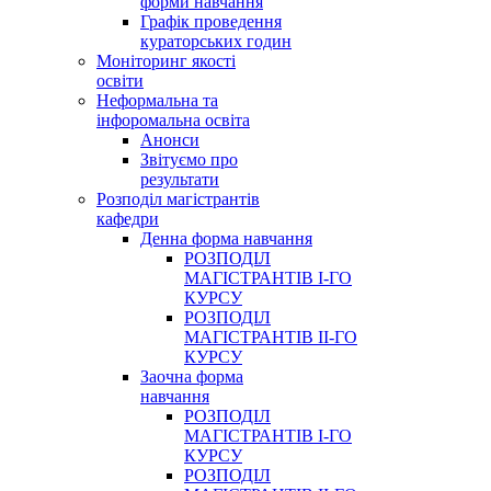
форми навчання
Графік проведення
кураторських годин
Моніторинг якості
освіти
Неформальна та
інфоромальна освіта
Анонси
Звітуємо про
результати
Розподіл магістрантів
кафедри
Денна форма навчання
РОЗПОДІЛ
МАГІСТРАНТІВ І-ГО
КУРСУ
РОЗПОДІЛ
МАГІСТРАНТІВ ІІ-ГО
КУРСУ
Заочна форма
навчання
РОЗПОДІЛ
МАГІСТРАНТІВ І-ГО
КУРСУ
РОЗПОДІЛ