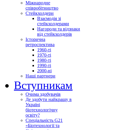
Міжнародне
співробітництво
Стейкхолдери
Взаємодія зі
стейкхолдерами
Нагороди та відзнаки
від стейкхолдерів
Історична
ретроспектива
1960-ті
1970-ті
1980-ті
1990-ті
2000-ні
Наші партнери
Вступникам
Очима здобувачів
Де здобути найкращу в
Україні
біотехнологічну
освіту?
Спеціальність G21
«Біотехнології та