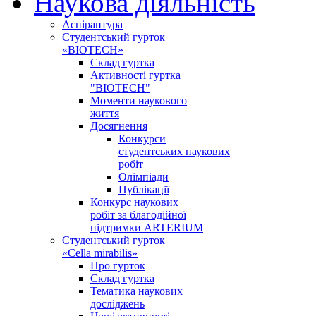
Наукова діяльність
Аспірантура
Студентський гурток
«BIOTECH»
Склад гуртка
Активності гуртка
"BIOTECH"
Моменти наукового
життя
Досягнення
Конкурси
студентських наукових
робіт
Олімпіади
Публікації
Конкурс наукових
робіт за благодійної
підтримки ARTERIUM
Студентський гурток
«Cella mirabilis»
Про гурток
Склад гуртка
Тематика наукових
досліджень