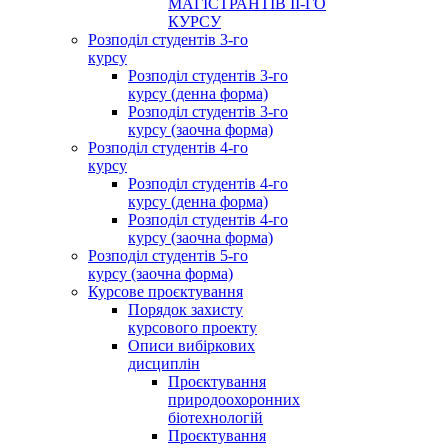
МАГІСТРАНТІВ ІІ-ГО
КУРСУ
Розподіл студентів 3-го
курсу
Розподіл студентів 3-го
курсу (денна форма)
Розподіл студентів 3-го
курсу (заочна форма)
Розподіл студентів 4-го
курсу
Розподіл студентів 4-го
курсу (денна форма)
Розподіл студентів 4-го
курсу (заочна форма)
Розподіл студентів 5-го
курсу (заочна форма)
Курсове проєктування
Порядок захисту
курсового проекту
Описи вибіркових
дисциплін
Проєктування
природоохоронних
біотехнологій
Проєктування