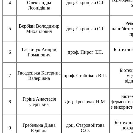
4
Олександра
доц. Скроцька О.І.
о
Леонідівна
Рек
Вербіян Володимир
5
доц. Скроцька О.І.
нанобіоте
Михайлович
п
Гафійчук Андрій
Біотехно
6
проф. Пирог Т.П.
Романович
Біотех
Гвоздецька Катерина
7
проф. Стабніков В.П.
ме
Валеріївна
від
Біоте
Гіріна Анастасія
8
Доц. Грегірчак Н.М.
ферментов
Сергіївна
з викорис
Біотехно
Гребельна Діана
доц. Старовойтова
9
поход
Юріївна
С.О.