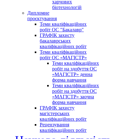
харчових
біотехнологій
Дипломне
проєктування
Теми кваліфікаційних
робіт ОС "Бакалавр"
ГРАФІК захисту
бакалаврських
кваліфікаційних робіт
Теми кваліфікаційних
робіт ОС «МАГІСТР»
Теми кваліфікаційних
робіт на здобуття ОС
«МАГІСТР» денна
форма навчання
Теми кваліфікаційних
робіт на здобуття ОС
«МАГІСТР» заочна
форма навчання
ГРАФІК захисту
магістерських
кваліфікаційних робіт
Рецензування
кваліфікаційних робіт