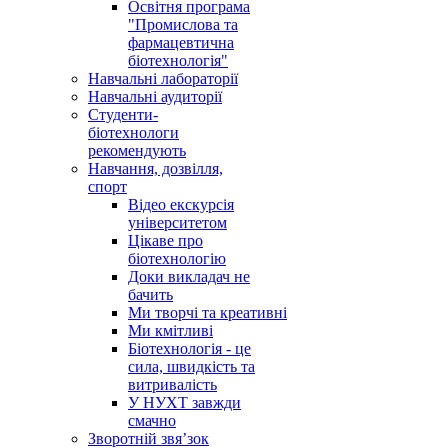
Освітня програма
"Промислова та
фармацевтична
біотехнологія"
Навчальні лабораторії
Навчальні аудиторії
Студенти-
біотехнологи
рекомендують
Навчання, дозвілля,
спорт
Відео екскурсія
університетом
Цікаве про
біотехнологію
Доки викладач не
бачить
Ми творчі та креативні
Ми кмітливі
Біотехнологія - це
сила, швидкість та
витривалість
У НУХТ завжди
смачно
Зворотній звя’зок