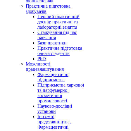
біоінженерія»
Практична підготовка
здобувачів
Перший практичний
досвід: практичні та
лабораторні заняття
Стажування під час
навчання
Бази практики
Практична підготовка
очима студентів
PhD
Можливості
працевлаштування
Фармацевтичні
підприємства
Підприємства харчової
та парфумерно-
косметичної
промисловості
Науково-дослідні
установи
Іноземні
представництва,
Фармацевтичні