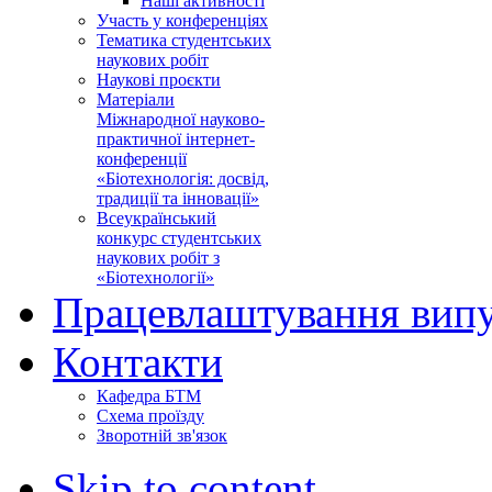
Наші активності
Участь у конференціях
Тематика студентських
наукових робіт
Наукові проєкти
Матеріали
Міжнародної науково-
практичної інтернет-
конференції
«Біотехнологія: досвід,
традиції та інновації»
Всеукраїнський
конкурс студентських
наукових робіт з
«Біотехнології»
Працевлаштування випу
Контакти
Кафедра БТМ
Схема проїзду
Зворотній зв'язок
Skip to content