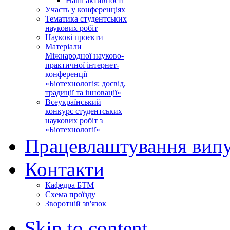
Наші активності
Участь у конференціях
Тематика студентських
наукових робіт
Наукові проєкти
Матеріали
Міжнародної науково-
практичної інтернет-
конференції
«Біотехнологія: досвід,
традиції та інновації»
Всеукраїнський
конкурс студентських
наукових робіт з
«Біотехнології»
Працевлаштування випу
Контакти
Кафедра БТМ
Схема проїзду
Зворотній зв'язок
Skip to content