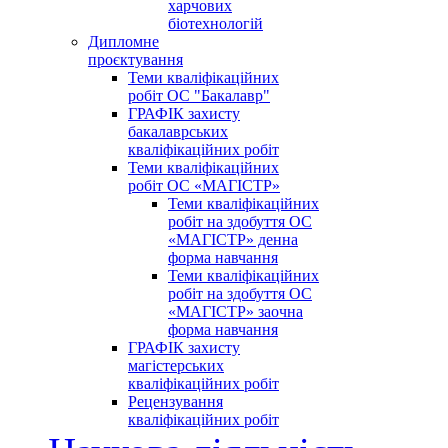
харчових
біотехнологій
Дипломне
проєктування
Теми кваліфікаційних
робіт ОС "Бакалавр"
ГРАФІК захисту
бакалаврських
кваліфікаційних робіт
Теми кваліфікаційних
робіт ОС «МАГІСТР»
Теми кваліфікаційних
робіт на здобуття ОС
«МАГІСТР» денна
форма навчання
Теми кваліфікаційних
робіт на здобуття ОС
«МАГІСТР» заочна
форма навчання
ГРАФІК захисту
магістерських
кваліфікаційних робіт
Рецензування
кваліфікаційних робіт