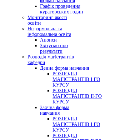
форми навчання
Графік проведення
кураторських годин
Моніторинг якості
освіти
Неформальна та
інфоромальна освіта
Анонси
Звітуємо про
результати
Розподіл магістрантів
кафедри
Денна форма навчання
РОЗПОДІЛ
МАГІСТРАНТІВ І-ГО
КУРСУ
РОЗПОДІЛ
МАГІСТРАНТІВ ІІ-ГО
КУРСУ
Заочна форма
навчання
РОЗПОДІЛ
МАГІСТРАНТІВ І-ГО
КУРСУ
РОЗПОДІЛ