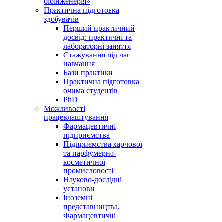
біоінженерія»
Практична підготовка
здобувачів
Перший практичний
досвід: практичні та
лабораторні заняття
Стажування під час
навчання
Бази практики
Практична підготовка
очима студентів
PhD
Можливості
працевлаштування
Фармацевтичні
підприємства
Підприємства харчової
та парфумерно-
косметичної
промисловості
Науково-дослідні
установи
Іноземні
представництва,
Фармацевтичні