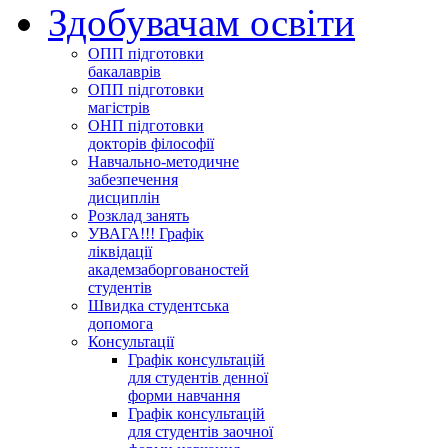
Здобувачам освіти
ОПП підготовки
бакалаврів
ОПП підготовки
магістрів
ОНП підготовки
докторів філософії
Навчально-методичне
забезпечення
дисциплін
Розклад занять
УВАГА!!! Графік
ліквідації
академзаборгованостей
студентів
Швидка студентська
допомога
Консультації
Графік консультацій
для студентів денної
форми навчання
Графік консультацій
для студентів заочної