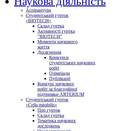
Наукова діяльність
Аспірантура
Студентський гурток
«BIOTECH»
Склад гуртка
Активності гуртка
"BIOTECH"
Моменти наукового
життя
Досягнення
Конкурси
студентських наукових
робіт
Олімпіади
Публікації
Конкурс наукових
робіт за благодійної
підтримки ARTERIUM
Студентський гурток
«Cella mirabilis»
Про гурток
Склад гуртка
Тематика наукових
досліджень