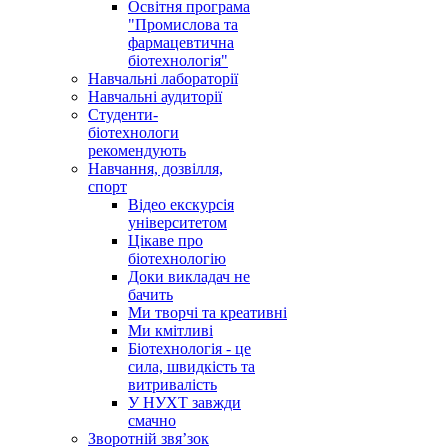
Освітня програма
"Промислова та
фармацевтична
біотехнологія"
Навчальні лабораторії
Навчальні аудиторії
Студенти-
біотехнологи
рекомендують
Навчання, дозвілля,
спорт
Відео екскурсія
університетом
Цікаве про
біотехнологію
Доки викладач не
бачить
Ми творчі та креативні
Ми кмітливі
Біотехнологія - це
сила, швидкість та
витривалість
У НУХТ завжди
смачно
Зворотній звя’зок