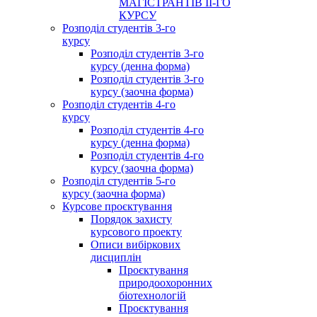
МАГІСТРАНТІВ ІІ-ГО
КУРСУ
Розподіл студентів 3-го
курсу
Розподіл студентів 3-го
курсу (денна форма)
Розподіл студентів 3-го
курсу (заочна форма)
Розподіл студентів 4-го
курсу
Розподіл студентів 4-го
курсу (денна форма)
Розподіл студентів 4-го
курсу (заочна форма)
Розподіл студентів 5-го
курсу (заочна форма)
Курсове проєктування
Порядок захисту
курсового проекту
Описи вибіркових
дисциплін
Проєктування
природоохоронних
біотехнологій
Проєктування