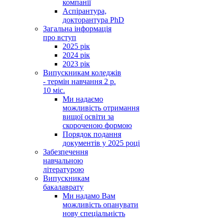
компанії
Аспірантура,
докторантура PhD
Загальна інформація
про вступ
2025 рік
2024 рік
2023 рік
Випускникам коледжів
- термін навчання 2 р.
10 міс.
Ми надаємо
можливість отримання
вищої освіти за
скороченою формою
Порядок подання
документів у 2025 році
Забезпечення
навчальною
літературою
Випускникам
бакалаврату
Ми надамо Вам
можливість опанувати
нову спеціальність