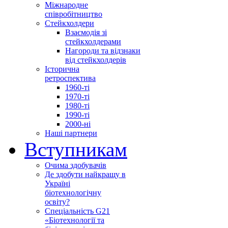
Міжнародне
співробітництво
Стейкхолдери
Взаємодія зі
стейкхолдерами
Нагороди та відзнаки
від стейкхолдерів
Історична
ретроспектива
1960-ті
1970-ті
1980-ті
1990-ті
2000-ні
Наші партнери
Вступникам
Очима здобувачів
Де здобути найкращу в
Україні
біотехнологічну
освіту?
Спеціальність G21
«Біотехнології та