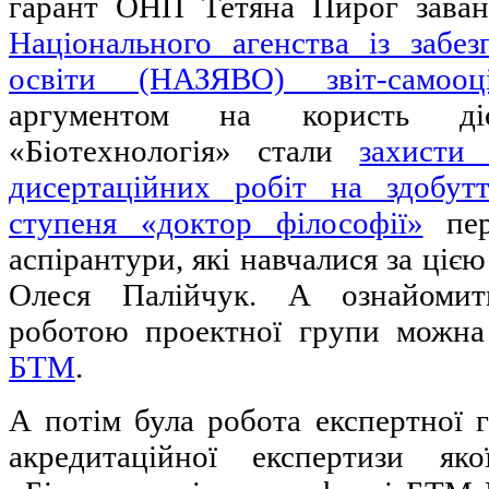
гарант ОНП Тетяна Пирог заван
Національного агенства із забез
освіти (НАЗЯВО) звіт-самооц
аргументом на користь д
«Біотехнологія» стали
захисти
дисертаційних робіт на здобутт
ступеня «доктор філософії»
пер
аспірантури, які навчалися за ціє
Олеся Палійчук. А ознайомит
роботою проектної групи можн
БТМ
.
А потім була робота експертної г
акредитаційної експертизи як