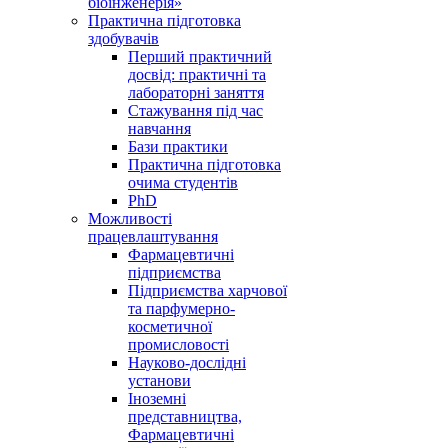
біоінженерія»
Практична підготовка
здобувачів
Перший практичний
досвід: практичні та
лабораторні заняття
Стажування під час
навчання
Бази практики
Практична підготовка
очима студентів
PhD
Можливості
працевлаштування
Фармацевтичні
підприємства
Підприємства харчової
та парфумерно-
косметичної
промисловості
Науково-дослідні
установи
Іноземні
представництва,
Фармацевтичні