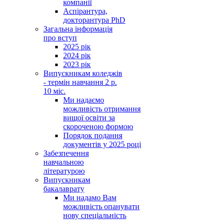
компанії
Аспірантура,
докторантура PhD
Загальна інформація
про вступ
2025 рік
2024 рік
2023 рік
Випускникам коледжів
- термін навчання 2 р.
10 міс.
Ми надаємо
можливість отримання
вищої освіти за
скороченою формою
Порядок подання
документів у 2025 році
Забезпечення
навчальною
літературою
Випускникам
бакалаврату
Ми надамо Вам
можливість опанувати
нову спеціальність