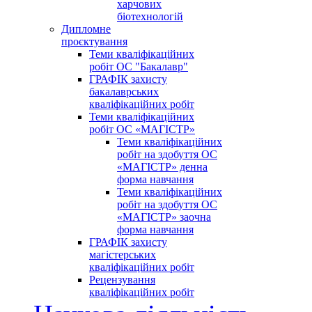
харчових
біотехнологій
Дипломне
проєктування
Теми кваліфікаційних
робіт ОС "Бакалавр"
ГРАФІК захисту
бакалаврських
кваліфікаційних робіт
Теми кваліфікаційних
робіт ОС «МАГІСТР»
Теми кваліфікаційних
робіт на здобуття ОС
«МАГІСТР» денна
форма навчання
Теми кваліфікаційних
робіт на здобуття ОС
«МАГІСТР» заочна
форма навчання
ГРАФІК захисту
магістерських
кваліфікаційних робіт
Рецензування
кваліфікаційних робіт