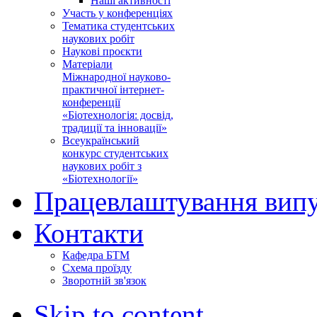
Наші активності
Участь у конференціях
Тематика студентських
наукових робіт
Наукові проєкти
Матеріали
Міжнародної науково-
практичної інтернет-
конференції
«Біотехнологія: досвід,
традиції та інновації»
Всеукраїнський
конкурс студентських
наукових робіт з
«Біотехнології»
Працевлаштування випу
Контакти
Кафедра БТМ
Схема проїзду
Зворотній зв'язок
Skip to content