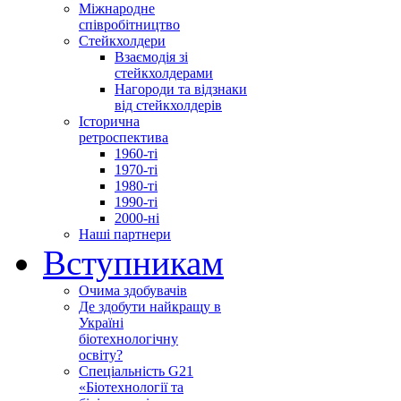
Міжнародне
співробітництво
Стейкхолдери
Взаємодія зі
стейкхолдерами
Нагороди та відзнаки
від стейкхолдерів
Історична
ретроспектива
1960-ті
1970-ті
1980-ті
1990-ті
2000-ні
Наші партнери
Вступникам
Очима здобувачів
Де здобути найкращу в
Україні
біотехнологічну
освіту?
Спеціальність G21
«Біотехнології та