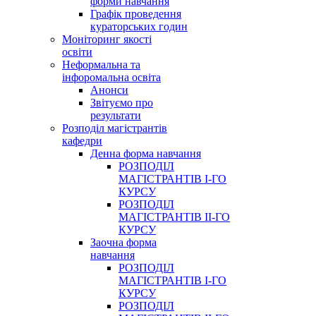
форми навчання
Графік проведення
кураторських годин
Моніторинг якості
освіти
Неформальна та
інфоромальна освіта
Анонси
Звітуємо про
результати
Розподіл магістрантів
кафедри
Денна форма навчання
РОЗПОДІЛ
МАГІСТРАНТІВ І-ГО
КУРСУ
РОЗПОДІЛ
МАГІСТРАНТІВ ІІ-ГО
КУРСУ
Заочна форма
навчання
РОЗПОДІЛ
МАГІСТРАНТІВ І-ГО
КУРСУ
РОЗПОДІЛ