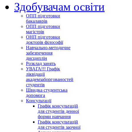
Здобувачам освіти
ОПП підготовки
бакалаврів
ОПП підготовки
магістрів
ОНП підготовки
докторів філософії
Навчально-методичне
забезпечення
дисциплін
Розклад занять
УВАГА!!! Графік
ліквідації
академзаборгованостей
студентів
Швидка студентська
допомога
Консультації
Графік консультацій
для студентів денної
форми навчання
Графік консультацій
для студентів заочної