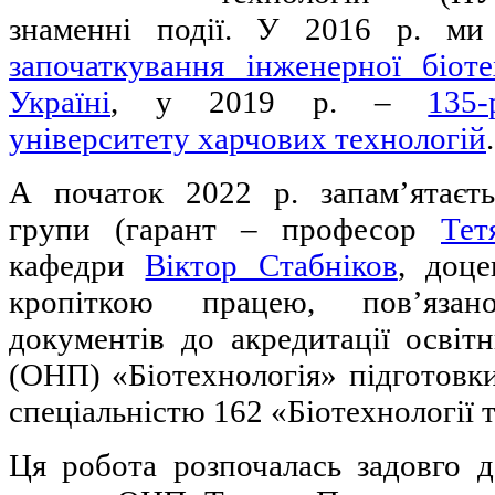
знаменні події. У 2016 р. м
започаткування інженерної біоте
Україні
, у 2019 р. –
135-
університету харчових технологій
.
А початок 2022 р. запам’ятаєт
групи (гарант – професор
Тет
кафедри
Віктор Стабніков
, доц
кропіткою працею, пов’яза
документів до акредитації освіт
(ОНП) «Біотехнологія» підготовки
спеціальністю 162 «Біотехнології т
Ця робота розпочалась задовго д