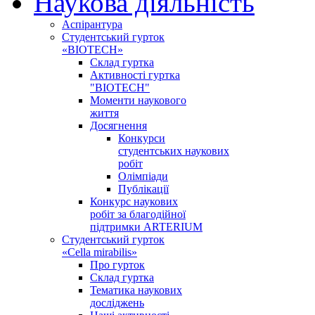
Наукова діяльність
Аспірантура
Студентський гурток
«BIOTECH»
Склад гуртка
Активності гуртка
"BIOTECH"
Моменти наукового
життя
Досягнення
Конкурси
студентських наукових
робіт
Олімпіади
Публікації
Конкурс наукових
робіт за благодійної
підтримки ARTERIUM
Студентський гурток
«Cella mirabilis»
Про гурток
Склад гуртка
Тематика наукових
досліджень