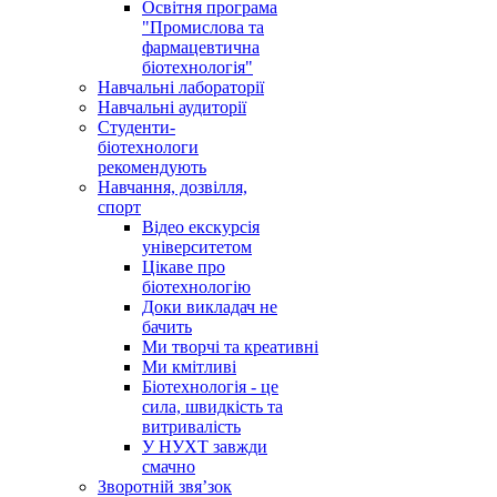
Освітня програма
"Промислова та
фармацевтична
біотехнологія"
Навчальні лабораторії
Навчальні аудиторії
Студенти-
біотехнологи
рекомендують
Навчання, дозвілля,
спорт
Відео екскурсія
університетом
Цікаве про
біотехнологію
Доки викладач не
бачить
Ми творчі та креативні
Ми кмітливі
Біотехнологія - це
сила, швидкість та
витривалість
У НУХТ завжди
смачно
Зворотній звя’зок