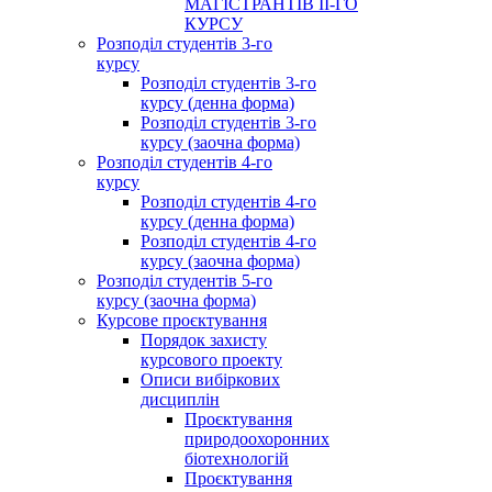
МАГІСТРАНТІВ ІІ-ГО
КУРСУ
Розподіл студентів 3-го
курсу
Розподіл студентів 3-го
курсу (денна форма)
Розподіл студентів 3-го
курсу (заочна форма)
Розподіл студентів 4-го
курсу
Розподіл студентів 4-го
курсу (денна форма)
Розподіл студентів 4-го
курсу (заочна форма)
Розподіл студентів 5-го
курсу (заочна форма)
Курсове проєктування
Порядок захисту
курсового проекту
Описи вибіркових
дисциплін
Проєктування
природоохоронних
біотехнологій
Проєктування