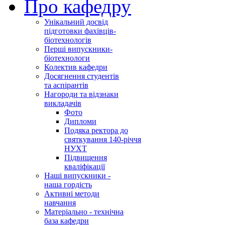
Про кафедру
Унікальний досвід
підготовки фахівців-
біотехнологів
Перші випускники-
біотехнологи
Колектив кафедри
Досягнення студентів
та аспірантів
Нагороди та відзнаки
викладачів
Фото
Дипломи
Подяка ректора до
святкування 140-річчя
НУХТ
Підвищення
кваліфікації
Наші випускники -
наша гордість
Активні методи
навчання
Матеріально - технічна
база кафедри