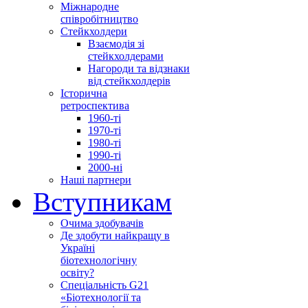
Міжнародне
співробітництво
Стейкхолдери
Взаємодія зі
стейкхолдерами
Нагороди та відзнаки
від стейкхолдерів
Історична
ретроспектива
1960-ті
1970-ті
1980-ті
1990-ті
2000-ні
Наші партнери
Вступникам
Очима здобувачів
Де здобути найкращу в
Україні
біотехнологічну
освіту?
Спеціальність G21
«Біотехнології та