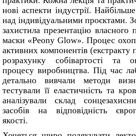
практики. Кожна лекція та практи
нові аспекти індустрії. Найбільше
над індивідуальними проєктами. Зо
захистила презентацію власного п
маски «Peony Glow». Процес охоп
активних компонентів (екстракту пі
розрахунку собівартості та о
процесу виробництва. Під час ла
детально вивчали методи визн
тестували її еластичність та кро
аналізували склад сонцезахисн
засобів на відповідність євро
якості.
Хочеться щиро подякувати лект