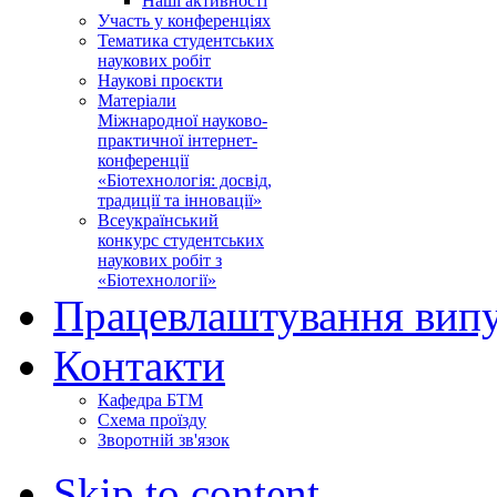
Наші активності
Участь у конференціях
Тематика студентських
наукових робіт
Наукові проєкти
Матеріали
Міжнародної науково-
практичної інтернет-
конференції
«Біотехнологія: досвід,
традиції та інновації»
Всеукраїнський
конкурс студентських
наукових робіт з
«Біотехнології»
Працевлаштування випу
Контакти
Кафедра БТМ
Схема проїзду
Зворотній зв'язок
Skip to content