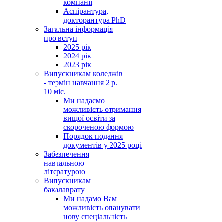
компанії
Аспірантура,
докторантура PhD
Загальна інформація
про вступ
2025 рік
2024 рік
2023 рік
Випускникам коледжів
- термін навчання 2 р.
10 міс.
Ми надаємо
можливість отримання
вищої освіти за
скороченою формою
Порядок подання
документів у 2025 році
Забезпечення
навчальною
літературою
Випускникам
бакалаврату
Ми надамо Вам
можливість опанувати
нову спеціальність