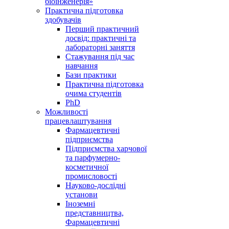
біоінженерія»
Практична підготовка
здобувачів
Перший практичний
досвід: практичні та
лабораторні заняття
Стажування під час
навчання
Бази практики
Практична підготовка
очима студентів
PhD
Можливості
працевлаштування
Фармацевтичні
підприємства
Підприємства харчової
та парфумерно-
косметичної
промисловості
Науково-дослідні
установи
Іноземні
представництва,
Фармацевтичні