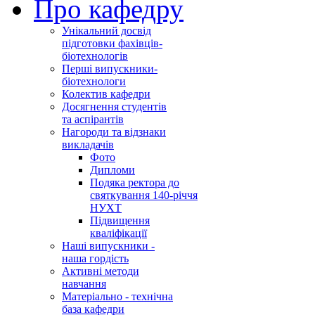
Про кафедру
Унікальний досвід
підготовки фахівців-
біотехнологів
Перші випускники-
біотехнологи
Колектив кафедри
Досягнення студентів
та аспірантів
Нагороди та відзнаки
викладачів
Фото
Дипломи
Подяка ректора до
святкування 140-річчя
НУХТ
Підвищення
кваліфікації
Наші випускники -
наша гордість
Активні методи
навчання
Матеріально - технічна
база кафедри