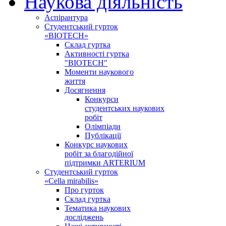
Наукова діяльність
Аспірантура
Студентський гурток
«BIOTECH»
Склад гуртка
Активності гуртка
"BIOTECH"
Моменти наукового
життя
Досягнення
Конкурси
студентських наукових
робіт
Олімпіади
Публікації
Конкурс наукових
робіт за благодійної
підтримки ARTERIUM
Студентський гурток
«Cella mirabilis»
Про гурток
Склад гуртка
Тематика наукових
досліджень