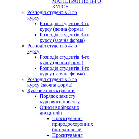
МАГІСТРАНТІВ ІІ-ГО
КУРСУ
Розподіл студентів 3-го
курсу
Розподіл студентів 3-го
курсу (денна форма)
Розподіл студентів 3-го
курсу (заочна форма)
Розподіл студентів 4-го
курсу
Розподіл студентів 4-го
курсу (денна форма)
Розподіл студентів 4-го
курсу (заочна форма)
Розподіл студентів 5-го
курсу (заочна форма)
Курсове проєктування
Порядок захисту
курсового проекту
Описи вибіркових
дисциплін
Проєктування
природоохоронних
біотехнологій
Проєктування