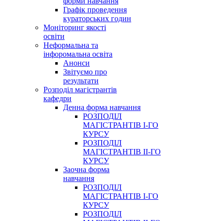
форми навчання
Графік проведення
кураторських годин
Моніторинг якості
освіти
Неформальна та
інфоромальна освіта
Анонси
Звітуємо про
результати
Розподіл магістрантів
кафедри
Денна форма навчання
РОЗПОДІЛ
МАГІСТРАНТІВ І-ГО
КУРСУ
РОЗПОДІЛ
МАГІСТРАНТІВ ІІ-ГО
КУРСУ
Заочна форма
навчання
РОЗПОДІЛ
МАГІСТРАНТІВ І-ГО
КУРСУ
РОЗПОДІЛ