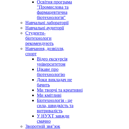
Освітня програма
"Промислова та
фармацевтична
біотехнологія"
Навчальні лабораторії
Навчальні аудиторії
Студенти-
біотехнологи
рекомендують
Навчання, дозвілля,
спорт
Відео екскурсія
університетом
Цікаве про
біотехнологію
Доки викладач не
бачить
Ми творчі та креативні
Ми кмітливі
Біотехнологія - це
сила, швидкість та
витривалість
У НУХТ завжди
смачно
Зворотній звя’зок