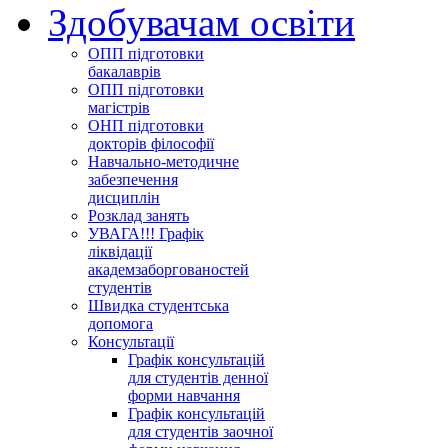
Здобувачам освіти
ОПП підготовки
бакалаврів
ОПП підготовки
магістрів
ОНП підготовки
докторів філософії
Навчально-методичне
забезпечення
дисциплін
Розклад занять
УВАГА!!! Графік
ліквідації
академзаборгованостей
студентів
Швидка студентська
допомога
Консультації
Графік консультацій
для студентів денної
форми навчання
Графік консультацій
для студентів заочної