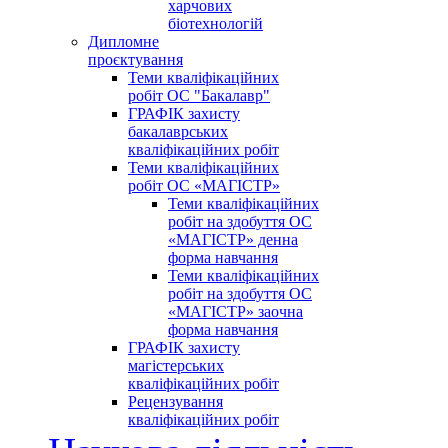
харчових
біотехнологій
Дипломне
проєктування
Теми кваліфікаційних
робіт ОС "Бакалавр"
ГРАФІК захисту
бакалаврських
кваліфікаційних робіт
Теми кваліфікаційних
робіт ОС «МАГІСТР»
Теми кваліфікаційних
робіт на здобуття ОС
«МАГІСТР» денна
форма навчання
Теми кваліфікаційних
робіт на здобуття ОС
«МАГІСТР» заочна
форма навчання
ГРАФІК захисту
магістерських
кваліфікаційних робіт
Рецензування
кваліфікаційних робіт