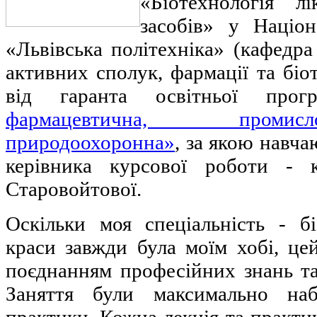
«Біотехнологія лі
засобів» у Націон
«Львівська політехніка» (кафедра 
активних сполук, фармації та біот
від гаранта освітньої про
фармацевтична, промис
природоохоронна»
, за якою навча
керівника курсової роботи - к
Старовойтової.
Оскільки моя спеціальність - бі
краси завжди була моїм хобі, це
поєднанням професійних знань та
Заняття були максимально наб