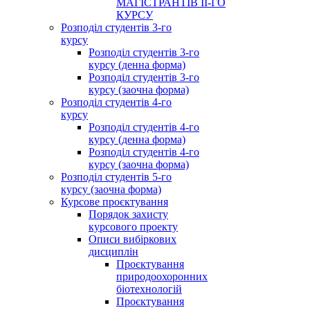
МАГІСТРАНТІВ ІІ-ГО
КУРСУ
Розподіл студентів 3-го
курсу
Розподіл студентів 3-го
курсу (денна форма)
Розподіл студентів 3-го
курсу (заочна форма)
Розподіл студентів 4-го
курсу
Розподіл студентів 4-го
курсу (денна форма)
Розподіл студентів 4-го
курсу (заочна форма)
Розподіл студентів 5-го
курсу (заочна форма)
Курсове проєктування
Порядок захисту
курсового проекту
Описи вибіркових
дисциплін
Проєктування
природоохоронних
біотехнологій
Проєктування