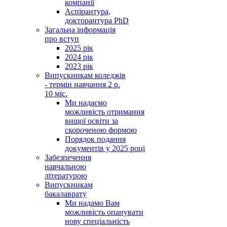
компанії
Аспірантура,
докторантура PhD
Загальна інформація
про вступ
2025 рік
2024 рік
2023 рік
Випускникам коледжів
- термін навчання 2 р.
10 міс.
Ми надаємо
можливість отримання
вищої освіти за
скороченою формою
Порядок подання
документів у 2025 році
Забезпечення
навчальною
літературою
Випускникам
бакалаврату
Ми надамо Вам
можливість опанувати
нову спеціальність