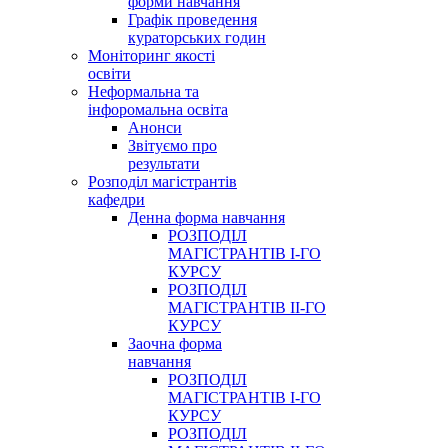
форми навчання
Графік проведення
кураторських годин
Моніторинг якості
освіти
Неформальна та
інфоромальна освіта
Анонси
Звітуємо про
результати
Розподіл магістрантів
кафедри
Денна форма навчання
РОЗПОДІЛ
МАГІСТРАНТІВ І-ГО
КУРСУ
РОЗПОДІЛ
МАГІСТРАНТІВ ІІ-ГО
КУРСУ
Заочна форма
навчання
РОЗПОДІЛ
МАГІСТРАНТІВ І-ГО
КУРСУ
РОЗПОДІЛ