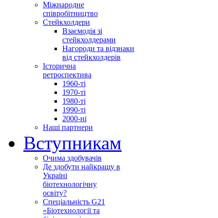
Міжнародне
співробітництво
Стейкхолдери
Взаємодія зі
стейкхолдерами
Нагороди та відзнаки
від стейкхолдерів
Історична
ретроспектива
1960-ті
1970-ті
1980-ті
1990-ті
2000-ні
Наші партнери
Вступникам
Очима здобувачів
Де здобути найкращу в
Україні
біотехнологічну
освіту?
Спеціальність G21
«Біотехнології та