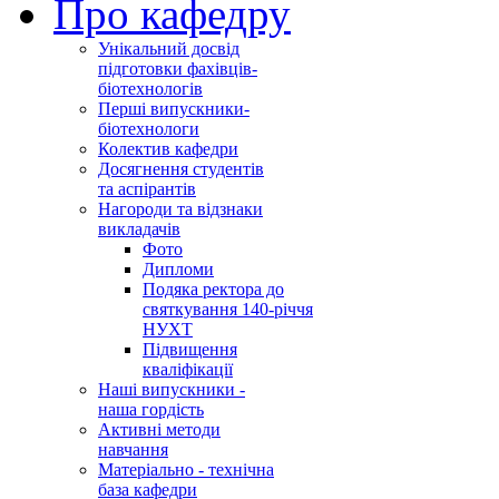
Про кафедру
Унікальний досвід
підготовки фахівців-
біотехнологів
Перші випускники-
біотехнологи
Колектив кафедри
Досягнення студентів
та аспірантів
Нагороди та відзнаки
викладачів
Фото
Дипломи
Подяка ректора до
святкування 140-річчя
НУХТ
Підвищення
кваліфікації
Наші випускники -
наша гордість
Активні методи
навчання
Матеріально - технічна
база кафедри