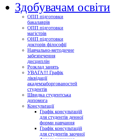
Здобувачам освіти
ОПП підготовки
бакалаврів
ОПП підготовки
магістрів
ОНП підготовки
докторів філософії
Навчально-методичне
забезпечення
дисциплін
Розклад занять
УВАГА!!! Графік
ліквідації
академзаборгованостей
студентів
Швидка студентська
допомога
Консультації
Графік консультацій
для студентів денної
форми навчання
Графік консультацій
для студентів заочної