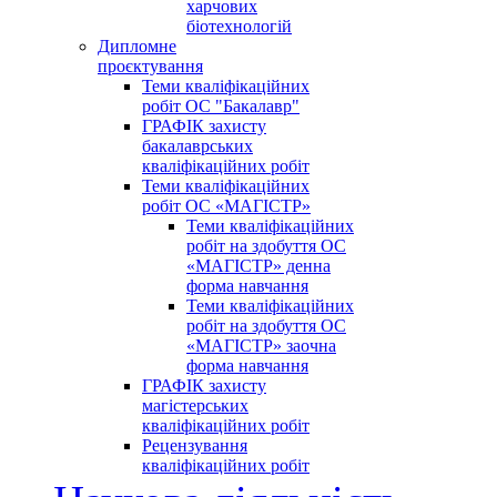
харчових
біотехнологій
Дипломне
проєктування
Теми кваліфікаційних
робіт ОС "Бакалавр"
ГРАФІК захисту
бакалаврських
кваліфікаційних робіт
Теми кваліфікаційних
робіт ОС «МАГІСТР»
Теми кваліфікаційних
робіт на здобуття ОС
«МАГІСТР» денна
форма навчання
Теми кваліфікаційних
робіт на здобуття ОС
«МАГІСТР» заочна
форма навчання
ГРАФІК захисту
магістерських
кваліфікаційних робіт
Рецензування
кваліфікаційних робіт