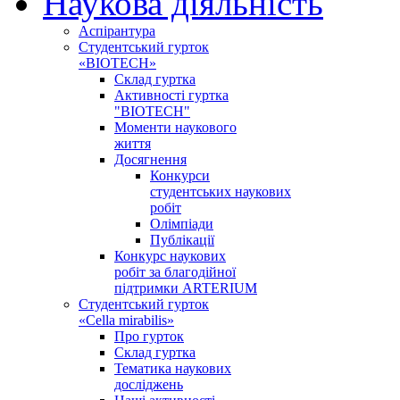
Наукова діяльність
Аспірантура
Студентський гурток
«BIOTECH»
Склад гуртка
Активності гуртка
"BIOTECH"
Моменти наукового
життя
Досягнення
Конкурси
студентських наукових
робіт
Олімпіади
Публікації
Конкурс наукових
робіт за благодійної
підтримки ARTERIUM
Студентський гурток
«Cella mirabilis»
Про гурток
Склад гуртка
Тематика наукових
досліджень