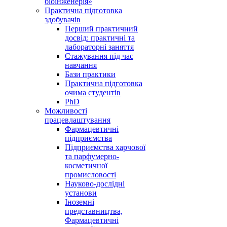
біоінженерія»
Практична підготовка
здобувачів
Перший практичний
досвід: практичні та
лабораторні заняття
Стажування під час
навчання
Бази практики
Практична підготовка
очима студентів
PhD
Можливості
працевлаштування
Фармацевтичні
підприємства
Підприємства харчової
та парфумерно-
косметичної
промисловості
Науково-дослідні
установи
Іноземні
представництва,
Фармацевтичні