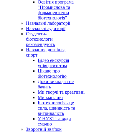
Освітня програма
"Промислова та
фармацевтична
біотехнологія"
Навчальні лабораторії
Навчальні аудиторії
Студенти-
біотехнологи
рекомендують
Навчання, дозвілля,
спорт
Відео екскурсія
університетом
Цікаве про
біотехнологію
Доки викладач не
бачить
Ми творчі та креативні
Ми кмітливі
Біотехнологія - це
сила, швидкість та
витривалість
У НУХТ завжди
смачно
Зворотній звя’зок