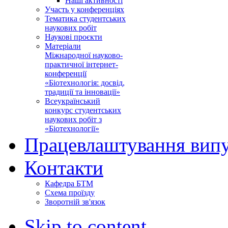
Наші активності
Участь у конференціях
Тематика студентських
наукових робіт
Наукові проєкти
Матеріали
Міжнародної науково-
практичної інтернет-
конференції
«Біотехнологія: досвід,
традиції та інновації»
Всеукраїнський
конкурс студентських
наукових робіт з
«Біотехнології»
Працевлаштування випу
Контакти
Кафедра БТМ
Схема проїзду
Зворотній зв'язок
Skip to content