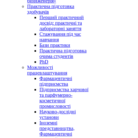
біоінженерія»
Практична підготовка
здобувачів
Перший практичний
досвід: практичні та
лабораторні заняття
Стажування під час
навчання
Бази практики
Практична підготовка
очима студентів
PhD
Можливості
працевлаштування
Фармацевтичні
підприємства
Підприємства харчової
та парфумерно-
косметичної
промисловості
Науково-дослідні
установи
Іноземні
представництва,
Фармацевтичні