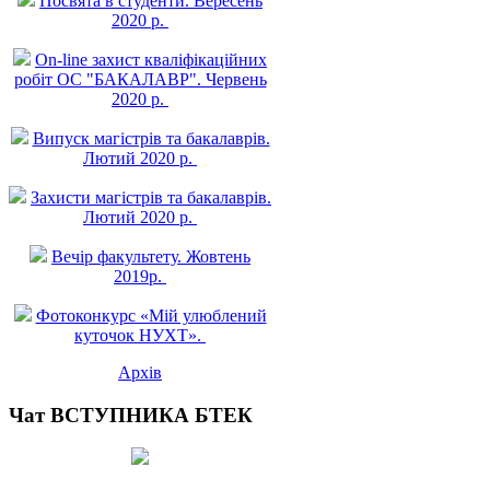
Посвята в студенти. Вересень
2020 р.
On-line захист квалiфiкацiйних
робiт ОС "БАКАЛАВР". Червень
2020 р.
Випуск магістрів та бакалаврів.
Лютий 2020 р.
Захисти магістрів та бакалаврів.
Лютий 2020 р.
Вечір факультету. Жовтень
2019р.
Фотоконкурс «Мій улюблений
куточок НУХТ».
Архів
Чат ВСТУПНИКА БТЕК