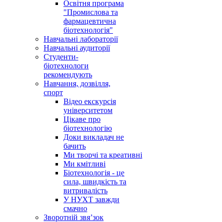
Освітня програма
"Промислова та
фармацевтична
біотехнологія"
Навчальні лабораторії
Навчальні аудиторії
Студенти-
біотехнологи
рекомендують
Навчання, дозвілля,
спорт
Відео екскурсія
університетом
Цікаве про
біотехнологію
Доки викладач не
бачить
Ми творчі та креативні
Ми кмітливі
Біотехнологія - це
сила, швидкість та
витривалість
У НУХТ завжди
смачно
Зворотній звя’зок