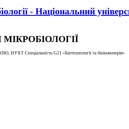
біології - Національний універ
І МІКРОБІОЛОГІЇ
ХТ Спеціальність G21 «Біотехнології та біоінженерія»