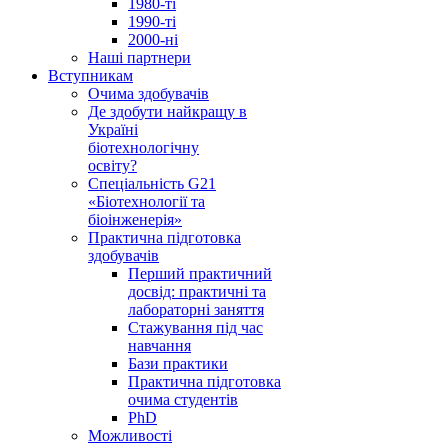
1980-ті
1990-ті
2000-ні
Наші партнери
Вступникам
Очима здобувачів
Де здобути найкращу в
Україні
біотехнологічну
освіту?
Спеціальність G21
«Біотехнології та
біоінженерія»
Практична підготовка
здобувачів
Перший практичний
досвід: практичні та
лабораторні заняття
Стажування під час
навчання
Бази практики
Практична підготовка
очима студентів
PhD
Можливості