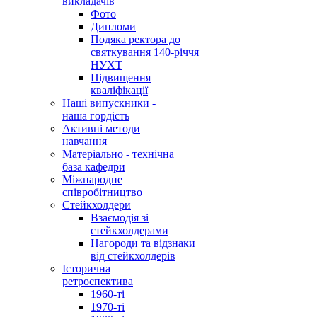
викладачів
Фото
Дипломи
Подяка ректора до
святкування 140-річчя
НУХТ
Підвищення
кваліфікації
Наші випускники -
наша гордість
Активні методи
навчання
Матеріально - технічна
база кафедри
Міжнародне
співробітництво
Стейкхолдери
Взаємодія зі
стейкхолдерами
Нагороди та відзнаки
від стейкхолдерів
Історична
ретроспектива
1960-ті
1970-ті