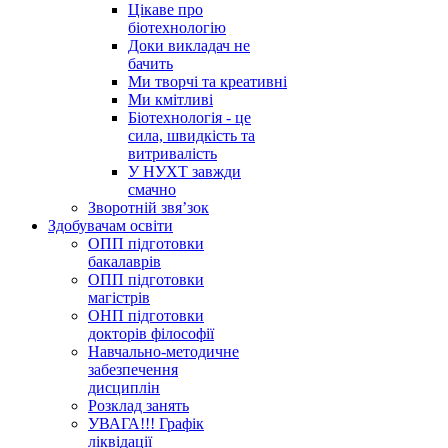
Цікаве про
біотехнологію
Доки викладач не
бачить
Ми творчі та креативні
Ми кмітливі
Біотехнологія - це
сила, швидкість та
витривалість
У НУХТ завжди
смачно
Зворотній звя’зок
Здобувачам освіти
ОПП підготовки
бакалаврів
ОПП підготовки
магістрів
ОНП підготовки
докторів філософії
Навчально-методичне
забезпечення
дисциплін
Розклад занять
УВАГА!!! Графік
ліквідації