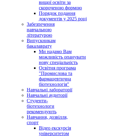
вищої освіти за
скороченою формою
Порядок подання
документів у 2025 році
Забезпечення
навчальною
літературою
Випускникам
бакалаврату
Ми надамо Вам
можливість опанувати
нову спеціальність
Освітня програма
"Промислова та
фармацевтична
біотехнологія"
Навчальні лабораторії
Навчальні аудиторії
Студенти-
біотехнологи
рекомендують
Навчання, дозвілля,
спорт
Відео екскурсія
університетом