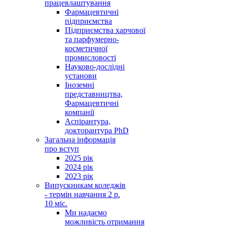
працевлаштування
Фармацевтичні
підприємства
Підприємства харчової
та парфумерно-
косметичної
промисловості
Науково-дослідні
установи
Іноземні
представництва,
Фармацевтичні
компанії
Аспірантура,
докторантура PhD
Загальна інформація
про вступ
2025 рік
2024 рік
2023 рік
Випускникам коледжів
- термін навчання 2 р.
10 міс.
Ми надаємо
можливість отримання