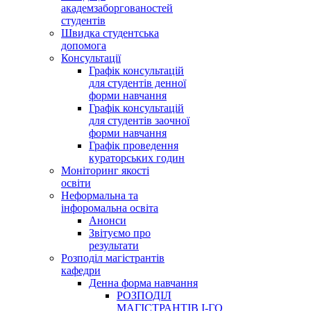
академзаборгованостей
студентів
Швидка студентська
допомога
Консультації
Графік консультацій
для студентів денної
форми навчання
Графік консультацій
для студентів заочної
форми навчання
Графік проведення
кураторських годин
Моніторинг якості
освіти
Неформальна та
інфоромальна освіта
Анонси
Звітуємо про
результати
Розподіл магістрантів
кафедри
Денна форма навчання
РОЗПОДІЛ
МАГІСТРАНТІВ І-ГО