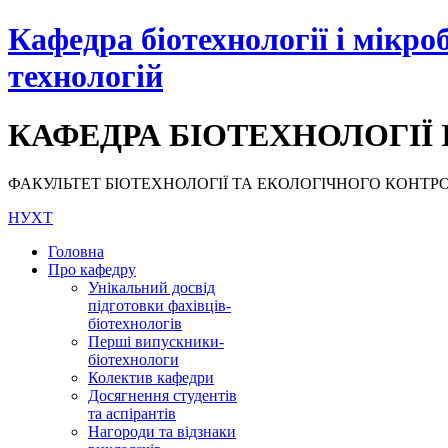
Кафедра біотехнології і мікро
технологій
КАФЕДРА БІОТЕХНОЛОГІЇ 
ФАКУЛЬТЕТ БІОТЕХНОЛОГІЇ ТА ЕКОЛОГІЧНОГО КОНТРОЛЮ, НУ
НУХТ
Головна
Про кафедру
Унікальний досвід
підготовки фахівців-
біотехнологів
Перші випускники-
біотехнологи
Колектив кафедри
Досягнення студентів
та аспірантів
Нагороди та відзнаки