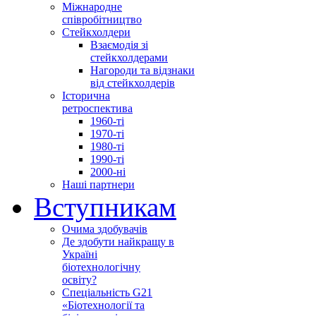
Міжнародне
співробітництво
Стейкхолдери
Взаємодія зі
стейкхолдерами
Нагороди та відзнаки
від стейкхолдерів
Історична
ретроспектива
1960-ті
1970-ті
1980-ті
1990-ті
2000-ні
Наші партнери
Вступникам
Очима здобувачів
Де здобути найкращу в
Україні
біотехнологічну
освіту?
Спеціальність G21
«Біотехнології та