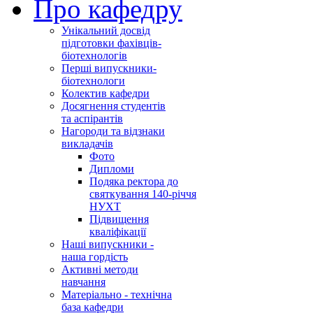
Про кафедру
Унікальний досвід
підготовки фахівців-
біотехнологів
Перші випускники-
біотехнологи
Колектив кафедри
Досягнення студентів
та аспірантів
Нагороди та відзнаки
викладачів
Фото
Дипломи
Подяка ректора до
святкування 140-річчя
НУХТ
Підвищення
кваліфікації
Наші випускники -
наша гордість
Активні методи
навчання
Матеріально - технічна
база кафедри