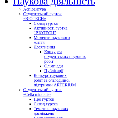
Наукова діяльність
Аспірантура
Студентський гурток
«BIOTECH»
Склад гуртка
Активності гуртка
"BIOTECH"
Моменти наукового
життя
Досягнення
Конкурси
студентських наукових
робіт
Олімпіади
Публікації
Конкурс наукових
робіт за благодійної
підтримки ARTERIUM
Студентський гурток
«Cella mirabilis»
Про гурток
Склад гуртка
Тематика наукових
досліджень