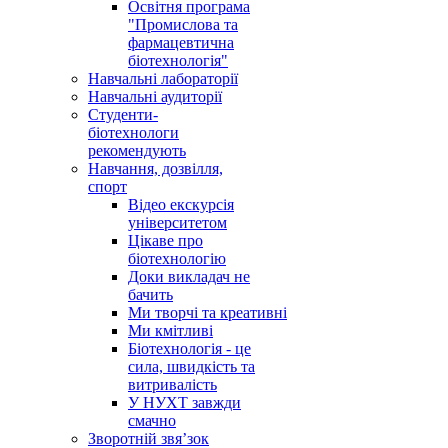
Освітня програма
"Промислова та
фармацевтична
біотехнологія"
Навчальні лабораторії
Навчальні аудиторії
Студенти-
біотехнологи
рекомендують
Навчання, дозвілля,
спорт
Відео екскурсія
університетом
Цікаве про
біотехнологію
Доки викладач не
бачить
Ми творчі та креативні
Ми кмітливі
Біотехнологія - це
сила, швидкість та
витривалість
У НУХТ завжди
смачно
Зворотній звя’зок