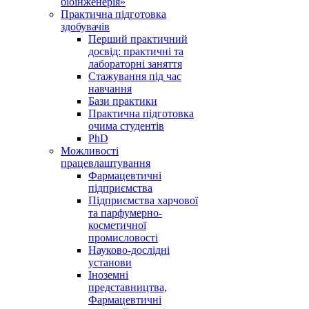
біоінженерія»
Практична підготовка
здобувачів
Перший практичний
досвід: практичні та
лабораторні заняття
Стажування під час
навчання
Бази практики
Практична підготовка
очима студентів
PhD
Можливості
працевлаштування
Фармацевтичні
підприємства
Підприємства харчової
та парфумерно-
косметичної
промисловості
Науково-дослідні
установи
Іноземні
представництва,
Фармацевтичні