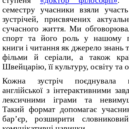
ступеня
«доктор філософії»
. 
семестру учасники взяли участ
зустрічей, присвячених актуал
сучасного життя. Ми обговорювал
спорт та його роль у нашому п
книги і читання як джерело знань 
фільми й серіали, а також кра
Швейцарію, її культуру, освіту та 
Кожна зустріч поєднувала п
англійської з інтерактивними зав
лексичними іграми та невимуш
Такий формат допомагає учасни
бар’єр, розширити словникови
комунікативні навички.