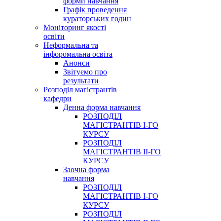
форми навчання
Графік проведення
кураторських годин
Моніторинг якості
освіти
Неформальна та
інфоромальна освіта
Анонси
Звітуємо про
результати
Розподіл магістрантів
кафедри
Денна форма навчання
РОЗПОДІЛ
МАГІСТРАНТІВ І-ГО
КУРСУ
РОЗПОДІЛ
МАГІСТРАНТІВ ІІ-ГО
КУРСУ
Заочна форма
навчання
РОЗПОДІЛ
МАГІСТРАНТІВ І-ГО
КУРСУ
РОЗПОДІЛ