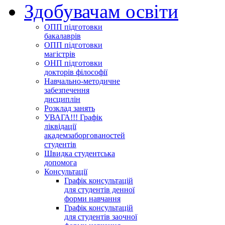
Здобувачам освіти
ОПП підготовки
бакалаврів
ОПП підготовки
магістрів
ОНП підготовки
докторів філософії
Навчально-методичне
забезпечення
дисциплін
Розклад занять
УВАГА!!! Графік
ліквідації
академзаборгованостей
студентів
Швидка студентська
допомога
Консультації
Графік консультацій
для студентів денної
форми навчання
Графік консультацій
для студентів заочної