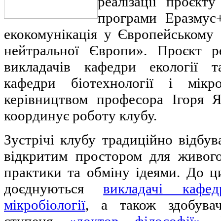
реалізації проєк
програми Еразмус
екокомунікація у Європейському 
нейтральної Європи». Проєкт р
викладачів кафедри екології 
кафедри біотехнології і мікр
керівництвом професора Ігоря 
координує роботу клубу.
Зустрічі клубу традиційно відбув
відкритим простором для живого
практики та обміну ідеями. До ц
доєднуються
викладачі кафед
мікробіології
, а також здобувач