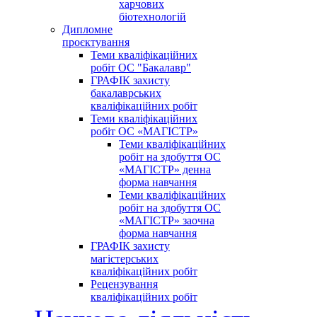
харчових
біотехнологій
Дипломне
проєктування
Теми кваліфікаційних
робіт ОС "Бакалавр"
ГРАФІК захисту
бакалаврських
кваліфікаційних робіт
Теми кваліфікаційних
робіт ОС «МАГІСТР»
Теми кваліфікаційних
робіт на здобуття ОС
«МАГІСТР» денна
форма навчання
Теми кваліфікаційних
робіт на здобуття ОС
«МАГІСТР» заочна
форма навчання
ГРАФІК захисту
магістерських
кваліфікаційних робіт
Рецензування
кваліфікаційних робіт