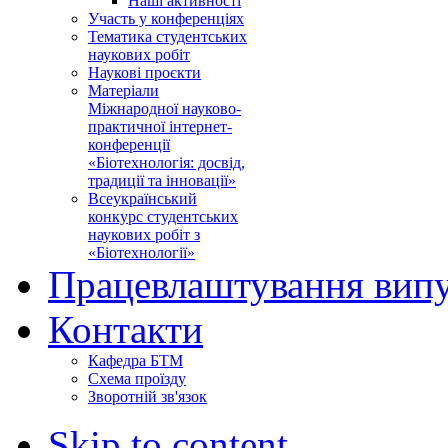
Наші активності
Участь у конференціях
Тематика студентських
наукових робіт
Наукові проєкти
Матеріали
Міжнародної науково-
практичної інтернет-
конференції
«Біотехнологія: досвід,
традиції та інновації»
Всеукраїнський
конкурс студентських
наукових робіт з
«Біотехнології»
Працевлаштування випу
Контакти
Кафедра БТМ
Схема проїзду
Зворотній зв'язок
Skip to content