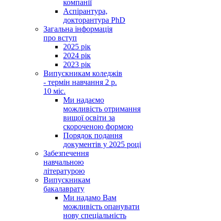
компанії
Аспірантура,
докторантура PhD
Загальна інформація
про вступ
2025 рік
2024 рік
2023 рік
Випускникам коледжів
- термін навчання 2 р.
10 міс.
Ми надаємо
можливість отримання
вищої освіти за
скороченою формою
Порядок подання
документів у 2025 році
Забезпечення
навчальною
літературою
Випускникам
бакалаврату
Ми надамо Вам
можливість опанувати
нову спеціальність