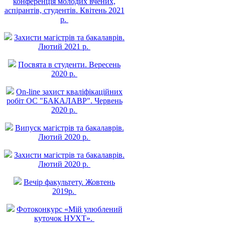
конференція молодих вчених,
аспірантів, студентів. Квітень 2021
р.
Захисти магістрів та бакалаврів.
Лютий 2021 р.
Посвята в студенти. Вересень
2020 р.
On-line захист квалiфiкацiйних
робiт ОС "БАКАЛАВР". Червень
2020 р.
Випуск магістрів та бакалаврів.
Лютий 2020 р.
Захисти магістрів та бакалаврів.
Лютий 2020 р.
Вечір факультету. Жовтень
2019р.
Фотоконкурс «Мій улюблений
куточок НУХТ».