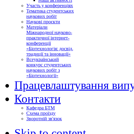
Наші активності
Участь у конференціях
Тематика студентських
наукових робіт
Наукові проєкти
Матеріали
Міжнародної науково-
практичної інтернет-
конференції
«Біотехнологія: досвід,
традиції та інновації»
Всеукраїнський
конкурс студентських
наукових робіт з
«Біотехнології»
Працевлаштування випу
Контакти
Кафедра БТМ
Схема проїзду
Зворотній зв'язок
Skip to content