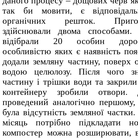
даного процесу – дощових червʼякі
так би мовити, є відповідаль
органічних решток. Приго
здійснювали двома способами.
відібрали 20 особин дорос
особливістю яких є наявність поя
додали земляну частину, поверх 
водою целюлозу. Після чого з
частину і трішки води та закрил
контейнеру зробили отвори.
проведений аналогічно першому, 
була відсутність земляної частки.
місяць потрібно підкладати но
компостер можна розширювати, 