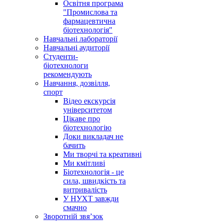
Освітня програма
"Промислова та
фармацевтична
біотехнологія"
Навчальні лабораторії
Навчальні аудиторії
Студенти-
біотехнологи
рекомендують
Навчання, дозвілля,
спорт
Відео екскурсія
університетом
Цікаве про
біотехнологію
Доки викладач не
бачить
Ми творчі та креативні
Ми кмітливі
Біотехнологія - це
сила, швидкість та
витривалість
У НУХТ завжди
смачно
Зворотній звя’зок