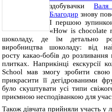
здобувачки
Вал
Благодир
знову пов
І першою зупинко
«How is chocolate
шоколаду, де їм детально р
виробництва шоколаду: від на
росту какао-бобів до розливання
плитках. Наприкінці екскурсії 
School мав змогу зробити свою
прикрасити її дегідрованими ф
було скуштувати усі типи свіжог
приємною несподіванкою для учас
Також дівчата прийняли участь у л