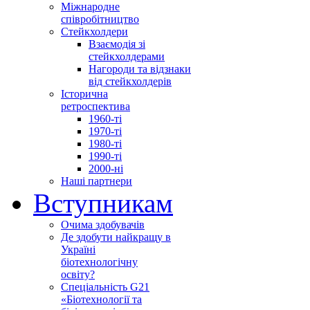
Міжнародне
співробітництво
Стейкхолдери
Взаємодія зі
стейкхолдерами
Нагороди та відзнаки
від стейкхолдерів
Історична
ретроспектива
1960-ті
1970-ті
1980-ті
1990-ті
2000-ні
Наші партнери
Вступникам
Очима здобувачів
Де здобути найкращу в
Україні
біотехнологічну
освіту?
Спеціальність G21
«Біотехнології та