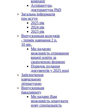
компанії
Аспірантура,
докторантура PhD
Загальна інформація
про вступ
2025 рік
2024 рік
2023 рік
Випускникам коледжів
- термін навчання 2 р.
10 міс.
Ми надаємо
можливість отримання
вищої освіти за
скороченою формою
Порядок подання
документів у 2025 році
Забезпечення
навчальною
літературою
Випускникам
бакалаврату
Ми надамо Вам
можливість опанувати
нову спеціальність