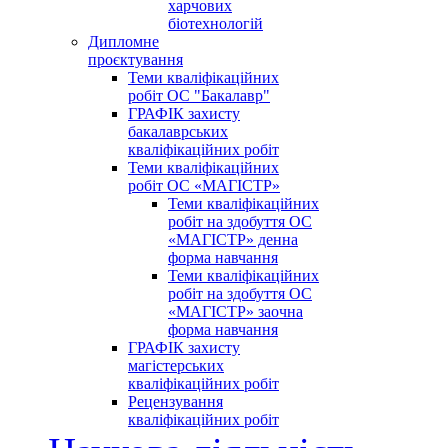
харчових
біотехнологій
Дипломне
проєктування
Теми кваліфікаційних
робіт ОС "Бакалавр"
ГРАФІК захисту
бакалаврських
кваліфікаційних робіт
Теми кваліфікаційних
робіт ОС «МАГІСТР»
Теми кваліфікаційних
робіт на здобуття ОС
«МАГІСТР» денна
форма навчання
Теми кваліфікаційних
робіт на здобуття ОС
«МАГІСТР» заочна
форма навчання
ГРАФІК захисту
магістерських
кваліфікаційних робіт
Рецензування
кваліфікаційних робіт