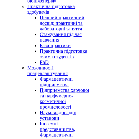
біоінженерія»
Практична підготовка
здобувачів
Перший практичний
досвід: практичні та
лабораторні заняття
Стажування під час
навчання
Бази практики
Практична підготовка
очима студентів
PhD
Можливості
працевлаштування
Фармацевтичні
підприємства
Підприємства харчової
та парфумерно-
косметичної
промисловості
Науково-дослідні
установи
Іноземні
представництва,
Фармацевтичні