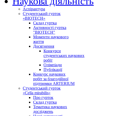
Наукова діяльність
Аспірантура
Студентський гурток
«BIOTECH»
Склад гуртка
Активності гуртка
"BIOTECH"
Моменти наукового
життя
Досягнення
Конкурси
студентських наукових
робіт
Олімпіади
Публікації
Конкурс наукових
робіт за благодійної
підтримки ARTERIUM
Студентський гурток
«Cella mirabilis»
Про гурток
Склад гуртка
Тематика наукових
досліджень