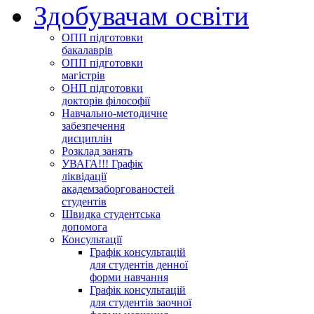
Здобувачам освіти
ОПП підготовки
бакалаврів
ОПП підготовки
магістрів
ОНП підготовки
докторів філософії
Навчально-методичне
забезпечення
дисциплін
Розклад занять
УВАГА!!! Графік
ліквідації
академзаборгованостей
студентів
Швидка студентська
допомога
Консультації
Графік консультацій
для студентів денної
форми навчання
Графік консультацій
для студентів заочної