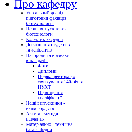
Про кафедру
Унікальний досвід
підготовки фахівців-
біотехнологів
Перші випускники-
біотехнологи
Колектив кафедри
Досягнення студентів
та аспірантів
Нагороди та відзнаки
викладачів
Фото
Дипломи
Подяка ректора до
святкування 140-річчя
НУХТ
Підвищення
кваліфікації
Наші випускники -
наша гордість
Активні методи
навчання
Матеріально - технічна
база кафедри