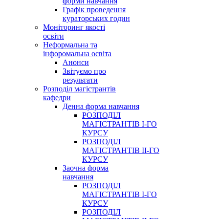
форми навчання
Графік проведення
кураторських годин
Моніторинг якості
освіти
Неформальна та
інфоромальна освіта
Анонси
Звітуємо про
результати
Розподіл магістрантів
кафедри
Денна форма навчання
РОЗПОДІЛ
МАГІСТРАНТІВ І-ГО
КУРСУ
РОЗПОДІЛ
МАГІСТРАНТІВ ІІ-ГО
КУРСУ
Заочна форма
навчання
РОЗПОДІЛ
МАГІСТРАНТІВ І-ГО
КУРСУ
РОЗПОДІЛ