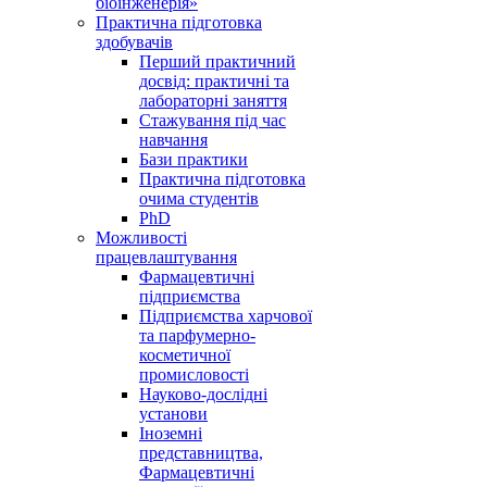
біоінженерія»
Практична підготовка
здобувачів
Перший практичний
досвід: практичні та
лабораторні заняття
Стажування під час
навчання
Бази практики
Практична підготовка
очима студентів
PhD
Можливості
працевлаштування
Фармацевтичні
підприємства
Підприємства харчової
та парфумерно-
косметичної
промисловості
Науково-дослідні
установи
Іноземні
представництва,
Фармацевтичні