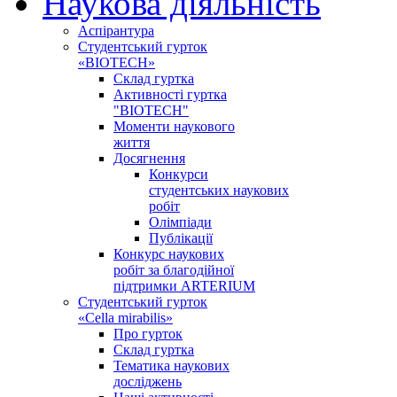
Наукова діяльність
Аспірантура
Студентський гурток
«BIOTECH»
Склад гуртка
Активності гуртка
"BIOTECH"
Моменти наукового
життя
Досягнення
Конкурси
студентських наукових
робіт
Олімпіади
Публікації
Конкурс наукових
робіт за благодійної
підтримки ARTERIUM
Студентський гурток
«Cella mirabilis»
Про гурток
Склад гуртка
Тематика наукових
досліджень