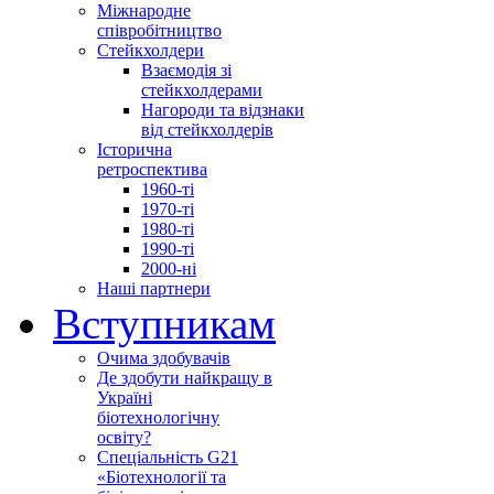
Міжнародне
співробітництво
Стейкхолдери
Взаємодія зі
стейкхолдерами
Нагороди та відзнаки
від стейкхолдерів
Історична
ретроспектива
1960-ті
1970-ті
1980-ті
1990-ті
2000-ні
Наші партнери
Вступникам
Очима здобувачів
Де здобути найкращу в
Україні
біотехнологічну
освіту?
Спеціальність G21
«Біотехнології та