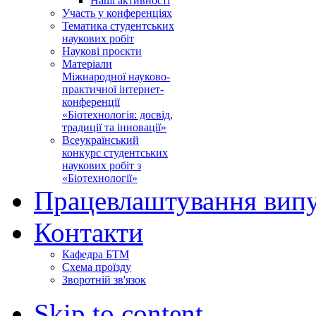
Наші активності
Участь у конференціях
Тематика студентських
наукових робіт
Наукові проєкти
Матеріали
Міжнародної науково-
практичної інтернет-
конференції
«Біотехнологія: досвід,
традиції та інновації»
Всеукраїнський
конкурс студентських
наукових робіт з
«Біотехнології»
Працевлаштування випу
Контакти
Кафедра БТМ
Схема проїзду
Зворотній зв'язок
Skip to content