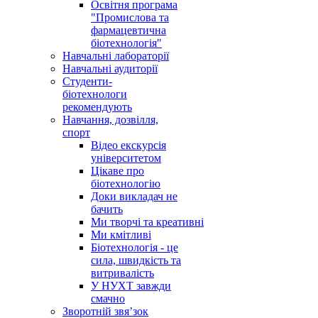
Освітня програма
"Промислова та
фармацевтична
біотехнологія"
Навчальні лабораторії
Навчальні аудиторії
Студенти-
біотехнологи
рекомендують
Навчання, дозвілля,
спорт
Відео екскурсія
університетом
Цікаве про
біотехнологію
Доки викладач не
бачить
Ми творчі та креативні
Ми кмітливі
Біотехнологія - це
сила, швидкість та
витривалість
У НУХТ завжди
смачно
Зворотній звя’зок