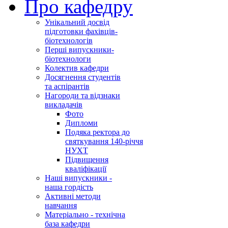
Про кафедру
Унікальний досвід
підготовки фахівців-
біотехнологів
Перші випускники-
біотехнологи
Колектив кафедри
Досягнення студентів
та аспірантів
Нагороди та відзнаки
викладачів
Фото
Дипломи
Подяка ректора до
святкування 140-річчя
НУХТ
Підвищення
кваліфікації
Наші випускники -
наша гордість
Активні методи
навчання
Матеріально - технічна
база кафедри