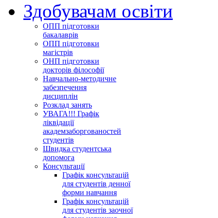
Здобувачам освіти
ОПП підготовки
бакалаврів
ОПП підготовки
магістрів
ОНП підготовки
докторів філософії
Навчально-методичне
забезпечення
дисциплін
Розклад занять
УВАГА!!! Графік
ліквідації
академзаборгованостей
студентів
Швидка студентська
допомога
Консультації
Графік консультацій
для студентів денної
форми навчання
Графік консультацій
для студентів заочної