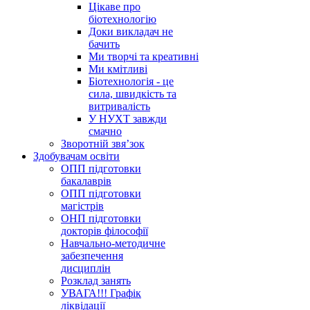
Цікаве про
біотехнологію
Доки викладач не
бачить
Ми творчі та креативні
Ми кмітливі
Біотехнологія - це
сила, швидкість та
витривалість
У НУХТ завжди
смачно
Зворотній звя’зок
Здобувачам освіти
ОПП підготовки
бакалаврів
ОПП підготовки
магістрів
ОНП підготовки
докторів філософії
Навчально-методичне
забезпечення
дисциплін
Розклад занять
УВАГА!!! Графік
ліквідації