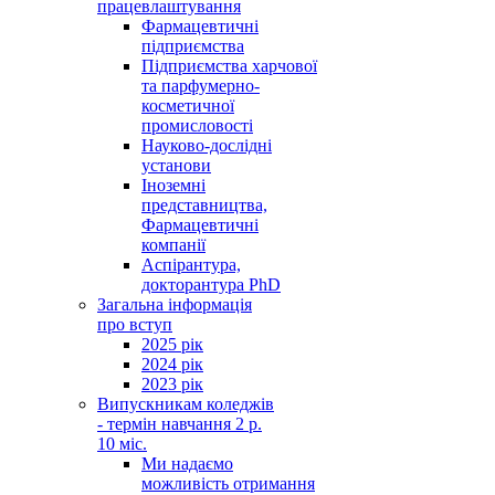
працевлаштування
Фармацевтичні
підприємства
Підприємства харчової
та парфумерно-
косметичної
промисловості
Науково-дослідні
установи
Іноземні
представництва,
Фармацевтичні
компанії
Аспірантура,
докторантура PhD
Загальна інформація
про вступ
2025 рік
2024 рік
2023 рік
Випускникам коледжів
- термін навчання 2 р.
10 міс.
Ми надаємо
можливість отримання