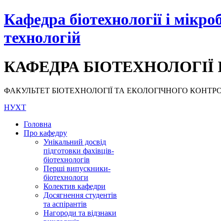
Кафедра біотехнології і мікро
технологій
КАФЕДРА БІОТЕХНОЛОГІЇ 
ФАКУЛЬТЕТ БІОТЕХНОЛОГІЇ ТА ЕКОЛОГІЧНОГО КОНТРОЛЮ, НУ
НУХТ
Головна
Про кафедру
Унікальний досвід
підготовки фахівців-
біотехнологів
Перші випускники-
біотехнологи
Колектив кафедри
Досягнення студентів
та аспірантів
Нагороди та відзнаки