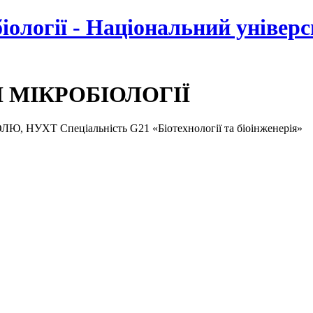
біології - Національний універ
І МІКРОБІОЛОГІЇ
ХТ Спеціальність G21 «Біотехнології та біоінженерія»