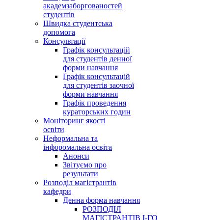
академзаборгованостей
студентів
Швидка студентська
допомога
Консультації
Графік консультацій
для студентів денної
форми навчання
Графік консультацій
для студентів заочної
форми навчання
Графік проведення
кураторських годин
Моніторинг якості
освіти
Неформальна та
інфоромальна освіта
Анонси
Звітуємо про
результати
Розподіл магістрантів
кафедри
Денна форма навчання
РОЗПОДІЛ
МАГІСТРАНТІВ І-ГО