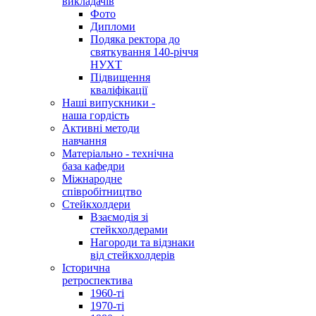
викладачів
Фото
Дипломи
Подяка ректора до
святкування 140-річчя
НУХТ
Підвищення
кваліфікації
Наші випускники -
наша гордість
Активні методи
навчання
Матеріально - технічна
база кафедри
Міжнародне
співробітництво
Стейкхолдери
Взаємодія зі
стейкхолдерами
Нагороди та відзнаки
від стейкхолдерів
Історична
ретроспектива
1960-ті
1970-ті