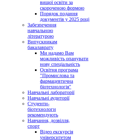
вищої освіти за
скороченою формою
Порядок подання
документів у 2025 році
Забезпечення
навчальною
літературою
Випускникам
бакалаврату
Ми надамо Вам
можливість опанувати
нову спеціальність
Освітня програма
"Промислова та
фармацевтична
біотехнологія"
Навчальні лабораторії
Навчальні аудиторії
Студенти-
біотехнологи
рекомендують
Навчання, дозвілля,
спорт
Відео екскурсія
університетом