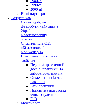
1980-ті
1990-ті
2000-ні
Наші партнери
Вступникам
Очима здобувачів
Де здобути найкращу в
Україні
біотехнологічну
освіту?
Спеціальність G21
«Біотехнології та
біоінженерія»
Практична підготовка
здобувачів
Перший практичний
досвід: практичні та
лабораторні заняття
Стажування під час
навчання
Бази практики
Практична підготовка
очима студентів
PhD
Можливості