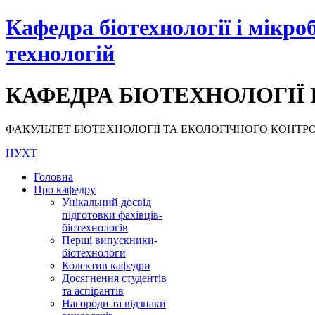
Кафедра біотехнології і мікро
технологій
КАФЕДРА БІОТЕХНОЛОГІЇ 
ФАКУЛЬТЕТ БІОТЕХНОЛОГІЇ ТА ЕКОЛОГІЧНОГО КОНТРОЛЮ, НУ
НУХТ
Головна
Про кафедру
Унікальний досвід
підготовки фахівців-
біотехнологів
Перші випускники-
біотехнологи
Колектив кафедри
Досягнення студентів
та аспірантів
Нагороди та відзнаки