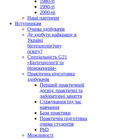
1980-ті
1990-ті
2000-ні
Наші партнери
Вступникам
Очима здобувачів
Де здобути найкращу в
Україні
біотехнологічну
освіту?
Спеціальність G21
«Біотехнології та
біоінженерія»
Практична підготовка
здобувачів
Перший практичний
досвід: практичні та
лабораторні заняття
Стажування під час
навчання
Бази практики
Практична підготовка
очима студентів
PhD
Можливості