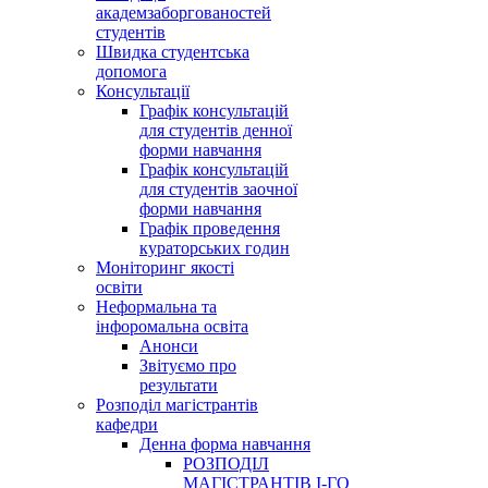
академзаборгованостей
студентів
Швидка студентська
допомога
Консультації
Графік консультацій
для студентів денної
форми навчання
Графік консультацій
для студентів заочної
форми навчання
Графік проведення
кураторських годин
Моніторинг якості
освіти
Неформальна та
інфоромальна освіта
Анонси
Звітуємо про
результати
Розподіл магістрантів
кафедри
Денна форма навчання
РОЗПОДІЛ
МАГІСТРАНТІВ І-ГО