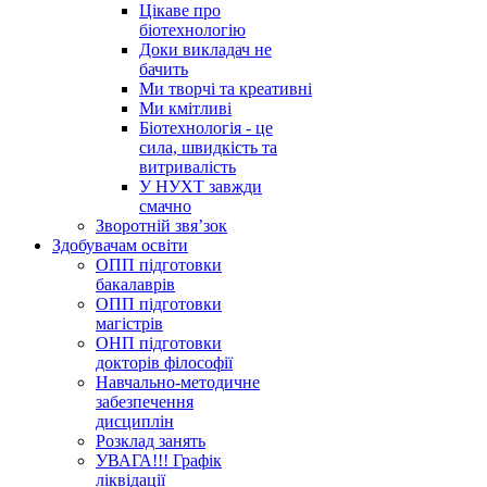
Цікаве про
біотехнологію
Доки викладач не
бачить
Ми творчі та креативні
Ми кмітливі
Біотехнологія - це
сила, швидкість та
витривалість
У НУХТ завжди
смачно
Зворотній звя’зок
Здобувачам освіти
ОПП підготовки
бакалаврів
ОПП підготовки
магістрів
ОНП підготовки
докторів філософії
Навчально-методичне
забезпечення
дисциплін
Розклад занять
УВАГА!!! Графік
ліквідації