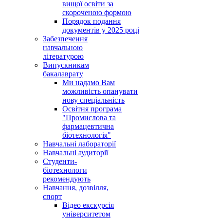
вищої освіти за
скороченою формою
Порядок подання
документів у 2025 році
Забезпечення
навчальною
літературою
Випускникам
бакалаврату
Ми надамо Вам
можливість опанувати
нову спеціальність
Освітня програма
"Промислова та
фармацевтична
біотехнологія"
Навчальні лабораторії
Навчальні аудиторії
Студенти-
біотехнологи
рекомендують
Навчання, дозвілля,
спорт
Відео екскурсія
університетом