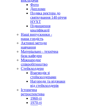
викладачів
Фото
Дипломи
Подяка ректора до
святкування 140-річчя
НУХТ
Підвищення
кваліфікації
Наші випускники -
наша гордість
Активні методи
навчання
Матеріально - технічна
база кафедри
Міжнародне
співробітництво
Стейкхолдери
Взаємодія зі
стейкхолдерами
Нагороди та відзнаки
від стейкхолдерів
Історична
ретроспектива
1960-ті
1970-ті