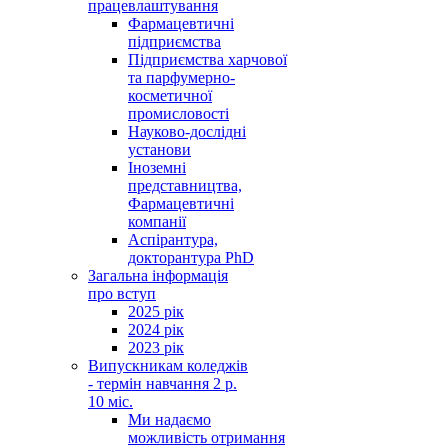
працевлаштування
Фармацевтичні
підприємства
Підприємства харчової
та парфумерно-
косметичної
промисловості
Науково-дослідні
установи
Іноземні
представництва,
Фармацевтичні
компанії
Аспірантура,
докторантура PhD
Загальна інформація
про вступ
2025 рік
2024 рік
2023 рік
Випускникам коледжів
- термін навчання 2 р.
10 міс.
Ми надаємо
можливість отримання