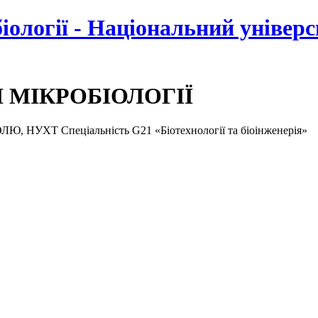
біології - Національний універ
І МІКРОБІОЛОГІЇ
ХТ Спеціальність G21 «Біотехнології та біоінженерія»