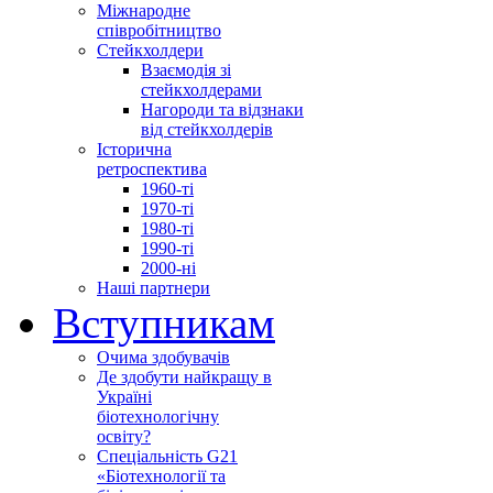
Міжнародне
співробітництво
Стейкхолдери
Взаємодія зі
стейкхолдерами
Нагороди та відзнаки
від стейкхолдерів
Історична
ретроспектива
1960-ті
1970-ті
1980-ті
1990-ті
2000-ні
Наші партнери
Вступникам
Очима здобувачів
Де здобути найкращу в
Україні
біотехнологічну
освіту?
Спеціальність G21
«Біотехнології та