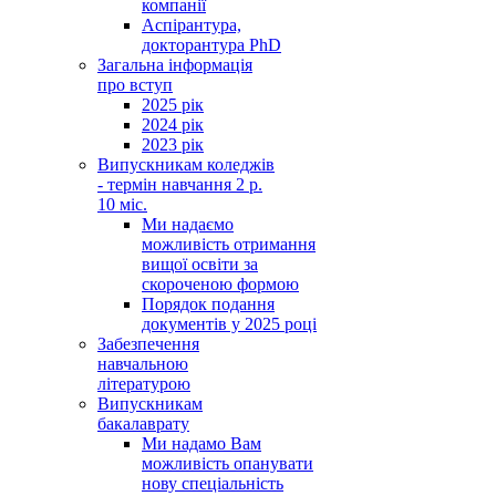
компанії
Аспірантура,
докторантура PhD
Загальна інформація
про вступ
2025 рік
2024 рік
2023 рік
Випускникам коледжів
- термін навчання 2 р.
10 міс.
Ми надаємо
можливість отримання
вищої освіти за
скороченою формою
Порядок подання
документів у 2025 році
Забезпечення
навчальною
літературою
Випускникам
бакалаврату
Ми надамо Вам
можливість опанувати
нову спеціальність