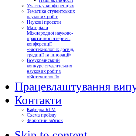
Наші активності
Участь у конференціях
Тематика студентських
наукових робіт
Наукові проєкти
Матеріали
Міжнародної науково-
практичної інтернет-
конференції
«Біотехнологія: досвід,
традиції та інновації»
Всеукраїнський
конкурс студентських
наукових робіт з
«Біотехнології»
Працевлаштування випу
Контакти
Кафедра БТМ
Схема проїзду
Зворотній зв'язок
Skip to content