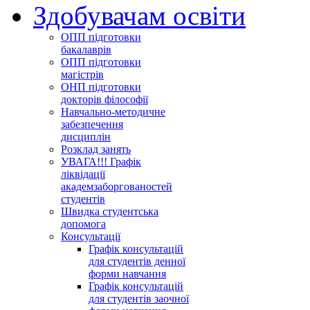
Здобувачам освіти
ОПП підготовки
бакалаврів
ОПП підготовки
магістрів
ОНП підготовки
докторів філософії
Навчально-методичне
забезпечення
дисциплін
Розклад занять
УВАГА!!! Графік
ліквідації
академзаборгованостей
студентів
Швидка студентська
допомога
Консультації
Графік консультацій
для студентів денної
форми навчання
Графік консультацій
для студентів заочної