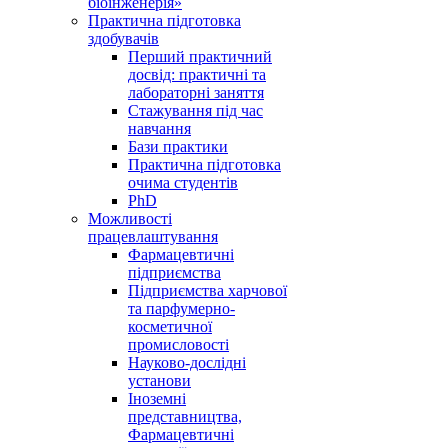
біоінженерія»
Практична підготовка
здобувачів
Перший практичний
досвід: практичні та
лабораторні заняття
Стажування під час
навчання
Бази практики
Практична підготовка
очима студентів
PhD
Можливості
працевлаштування
Фармацевтичні
підприємства
Підприємства харчової
та парфумерно-
косметичної
промисловості
Науково-дослідні
установи
Іноземні
представництва,
Фармацевтичні