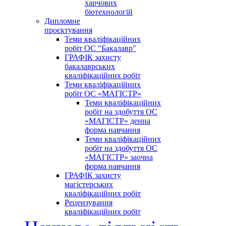
харчових
біотехнологій
Дипломне
проєктування
Теми кваліфікаційних
робіт ОС "Бакалавр"
ГРАФІК захисту
бакалаврських
кваліфікаційних робіт
Теми кваліфікаційних
робіт ОС «МАГІСТР»
Теми кваліфікаційних
робіт на здобуття ОС
«МАГІСТР» денна
форма навчання
Теми кваліфікаційних
робіт на здобуття ОС
«МАГІСТР» заочна
форма навчання
ГРАФІК захисту
магістерських
кваліфікаційних робіт
Рецензування
кваліфікаційних робіт