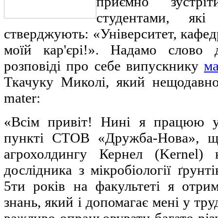
приємно зустрі
студентами, які
стверджують: «Університет, кафед
моїй кар'єрі!». Надамо слово 
розповіді про себе випускнику
ма
Ткачуку Миколі, який нещодавн
mater:
«Всім привіт! Нині я працюю у
пункті СТОВ «Дружба-Нова», щ
агрохолдингу Кернел (Kernel) 
дослідника з мікробіології ґрунт
5ти років на факультеті я отри
знань, який і допомагає мені у тру