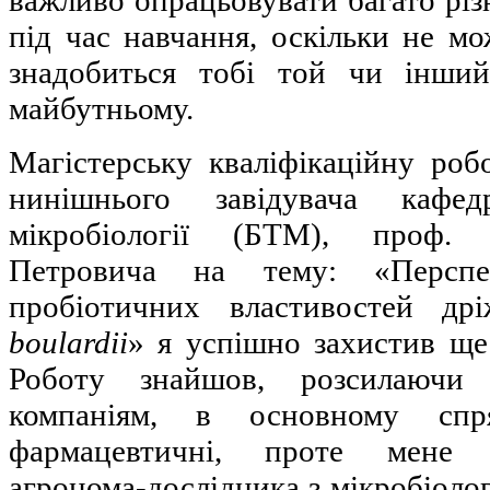
важливо опрацьовувати багато різ
під час навчання, оскільки не м
знадобиться тобі той чи інши
майбутньому.
Магістерську кваліфікаційну роб
нинішнього завідувача кафед
мікробіології (БТМ), проф. 
Петровича на тему: «Перспе
пробіотичних властивостей д
boulardii
» я успішно захистив ще
Роботу знайшов, розсилаючи
компаніям, в основному спр
фармацевтичні, проте мене з
агронома-дослідника з мікробіологі