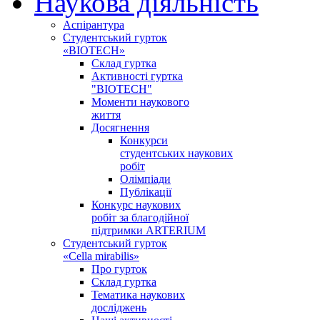
Наукова діяльність
Аспірантура
Студентський гурток
«BIOTECH»
Склад гуртка
Активності гуртка
"BIOTECH"
Моменти наукового
життя
Досягнення
Конкурси
студентських наукових
робіт
Олімпіади
Публікації
Конкурс наукових
робіт за благодійної
підтримки ARTERIUM
Студентський гурток
«Cella mirabilis»
Про гурток
Склад гуртка
Тематика наукових
досліджень