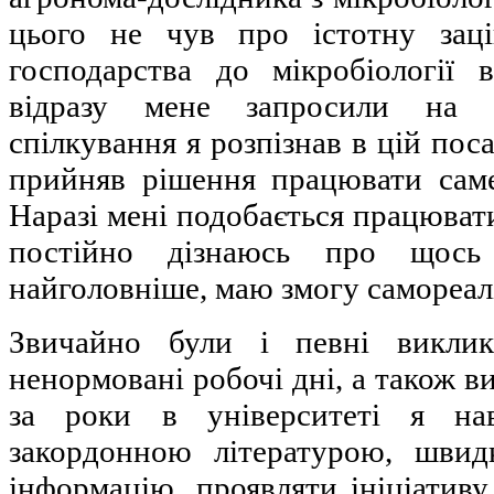
цього не чув про істотну зацік
господарства до мікробіології 
відразу мене запросили на с
спілкування я розпізнав в цій пос
прийняв рішення працювати сам
Наразі мені подобається працювати
постійно дізнаюсь про щось
найголовніше, маю змогу самореал
Звичайно були і певні виклик
ненормовані робочі дні, а також в
за роки в університеті я на
закордонною літературою, швид
інформацію, проявляти ініціативу