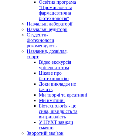
Освітня програма
"Промислова та
фармацевтична
біотехнологія"
Навчальні лабораторії
Навчальні аудиторії
Студенти-
біотехнологи
рекомендують
Навчання, дозвілля,
спорт
Відео екскурсія
університетом
Цікаве про
біотехнологію
Доки викладач не
бачить
Ми творчі та креативні
Ми кмітливі
Біотехнологія - це
сила, швидкість та
витривалість
У НУХТ завжди
смачно
Зворотній звя’зок