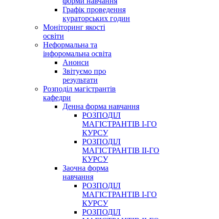
форми навчання
Графік проведення
кураторських годин
Моніторинг якості
освіти
Неформальна та
інфоромальна освіта
Анонси
Звітуємо про
результати
Розподіл магістрантів
кафедри
Денна форма навчання
РОЗПОДІЛ
МАГІСТРАНТІВ І-ГО
КУРСУ
РОЗПОДІЛ
МАГІСТРАНТІВ ІІ-ГО
КУРСУ
Заочна форма
навчання
РОЗПОДІЛ
МАГІСТРАНТІВ І-ГО
КУРСУ
РОЗПОДІЛ