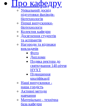
Про кафедру
Унікальний досвід
підготовки фахівців-
біотехнологів
Перші випускники-
біотехнологи
Колектив кафедри
Досягнення студентів
та аспірантів
Нагороди та відзнаки
викладачів
Фото
Дипломи
Подяка ректора до
святкування 140-річчя
НУХТ
Підвищення
кваліфікації
Наші випускники -
наша гордість
Активні методи
навчання
Матеріально - технічна
база кафедри