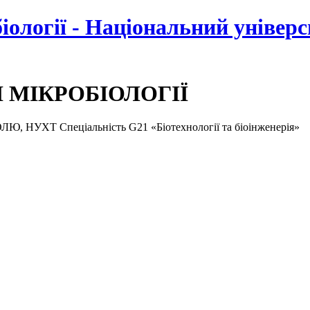
біології - Національний універ
І МІКРОБІОЛОГІЇ
ХТ Спеціальність G21 «Біотехнології та біоінженерія»