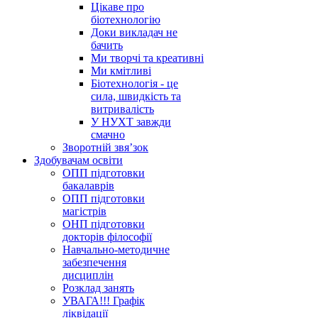
Цікаве про
біотехнологію
Доки викладач не
бачить
Ми творчі та креативні
Ми кмітливі
Біотехнологія - це
сила, швидкість та
витривалість
У НУХТ завжди
смачно
Зворотній звя’зок
Здобувачам освіти
ОПП підготовки
бакалаврів
ОПП підготовки
магістрів
ОНП підготовки
докторів філософії
Навчально-методичне
забезпечення
дисциплін
Розклад занять
УВАГА!!! Графік
ліквідації