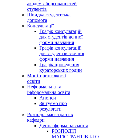
академзаборгованостей
студентів
Швидка студентська
допомога
Консультації
Графік консультацій
для студентів денної
форми навчання
Графік консультацій
для студентів заочної
форми навчання
Графік проведення
кураторських годин
Моніторинг якості
освіти
Неформальна та
інфоромальна освіта
Анонси
Звітуємо про
результати
Розподіл магістрантів
кафедри
Денна форма навчання
РОЗПОДІЛ
МАГІСТРАНТІВ І-ГО