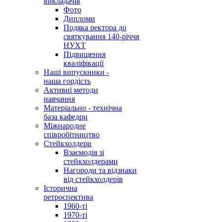
викладачів
Фото
Дипломи
Подяка ректора до
святкування 140-річчя
НУХТ
Підвищення
кваліфікації
Наші випускники -
наша гордість
Активні методи
навчання
Матеріально - технічна
база кафедри
Міжнародне
співробітництво
Стейкхолдери
Взаємодія зі
стейкхолдерами
Нагороди та відзнаки
від стейкхолдерів
Історична
ретроспектива
1960-ті
1970-ті