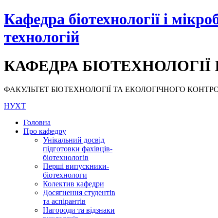
Кафедра біотехнології і мікро
технологій
КАФЕДРА БІОТЕХНОЛОГІЇ 
ФАКУЛЬТЕТ БІОТЕХНОЛОГІЇ ТА ЕКОЛОГІЧНОГО КОНТРОЛЮ, НУ
НУХТ
Головна
Про кафедру
Унікальний досвід
підготовки фахівців-
біотехнологів
Перші випускники-
біотехнологи
Колектив кафедри
Досягнення студентів
та аспірантів
Нагороди та відзнаки