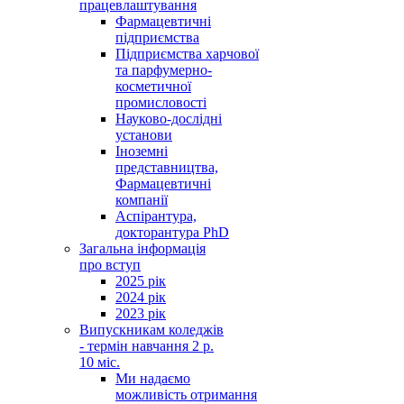
працевлаштування
Фармацевтичні
підприємства
Підприємства харчової
та парфумерно-
косметичної
промисловості
Науково-дослідні
установи
Іноземні
представництва,
Фармацевтичні
компанії
Аспірантура,
докторантура PhD
Загальна інформація
про вступ
2025 рік
2024 рік
2023 рік
Випускникам коледжів
- термін навчання 2 р.
10 міс.
Ми надаємо
можливість отримання