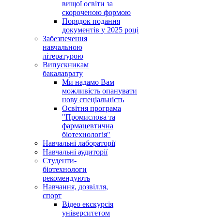
вищої освіти за
скороченою формою
Порядок подання
документів у 2025 році
Забезпечення
навчальною
літературою
Випускникам
бакалаврату
Ми надамо Вам
можливість опанувати
нову спеціальність
Освітня програма
"Промислова та
фармацевтична
біотехнологія"
Навчальні лабораторії
Навчальні аудиторії
Студенти-
біотехнологи
рекомендують
Навчання, дозвілля,
спорт
Відео екскурсія
університетом