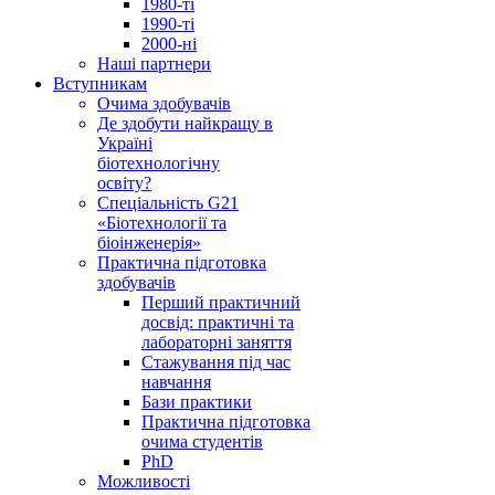
1980-ті
1990-ті
2000-ні
Наші партнери
Вступникам
Очима здобувачів
Де здобути найкращу в
Україні
біотехнологічну
освіту?
Спеціальність G21
«Біотехнології та
біоінженерія»
Практична підготовка
здобувачів
Перший практичний
досвід: практичні та
лабораторні заняття
Стажування під час
навчання
Бази практики
Практична підготовка
очима студентів
PhD
Можливості