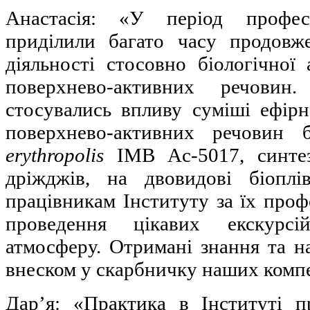
Анастасія: «У період профе
приділили багато часу продовж
діяльності стосовно біологічної
поверхнево-активних речовин
стосувались впливу суміші ефірн
поверхнево-активних речовин 
erythropolis
IMB Ac-5017, синтез
дріжджів, на двовидові біопл
працівникам Інституту за їх профе
проведення цікавих екскурс
атмосферу. Отримані знання та н
внеском у скарбничку наших комп
Дар’я: «Практика в Інституті п