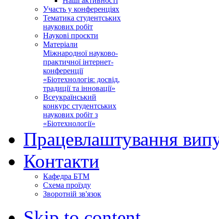
Наші активності
Участь у конференціях
Тематика студентських
наукових робіт
Наукові проєкти
Матеріали
Міжнародної науково-
практичної інтернет-
конференції
«Біотехнологія: досвід,
традиції та інновації»
Всеукраїнський
конкурс студентських
наукових робіт з
«Біотехнології»
Працевлаштування випу
Контакти
Кафедра БТМ
Схема проїзду
Зворотній зв'язок
Skip to content