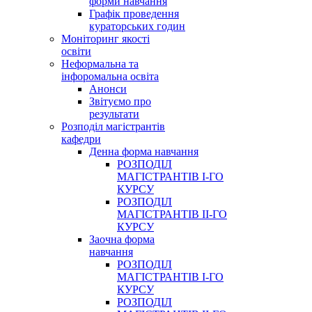
форми навчання
Графік проведення
кураторських годин
Моніторинг якості
освіти
Неформальна та
інфоромальна освіта
Анонси
Звітуємо про
результати
Розподіл магістрантів
кафедри
Денна форма навчання
РОЗПОДІЛ
МАГІСТРАНТІВ І-ГО
КУРСУ
РОЗПОДІЛ
МАГІСТРАНТІВ ІІ-ГО
КУРСУ
Заочна форма
навчання
РОЗПОДІЛ
МАГІСТРАНТІВ І-ГО
КУРСУ
РОЗПОДІЛ