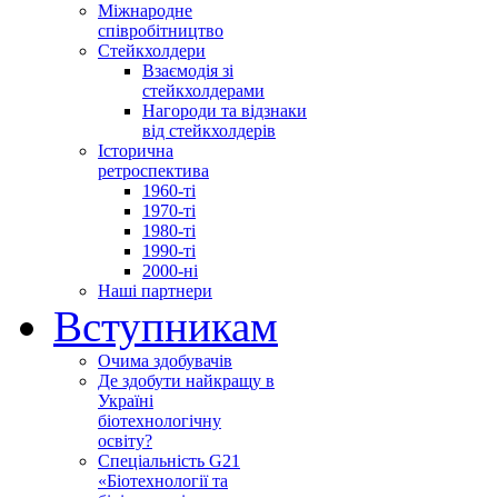
Міжнародне
співробітництво
Стейкхолдери
Взаємодія зі
стейкхолдерами
Нагороди та відзнаки
від стейкхолдерів
Історична
ретроспектива
1960-ті
1970-ті
1980-ті
1990-ті
2000-ні
Наші партнери
Вступникам
Очима здобувачів
Де здобути найкращу в
Україні
біотехнологічну
освіту?
Спеціальність G21
«Біотехнології та