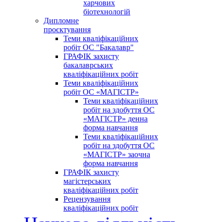
харчових
біотехнологій
Дипломне
проєктування
Теми кваліфікаційних
робіт ОС "Бакалавр"
ГРАФІК захисту
бакалаврських
кваліфікаційних робіт
Теми кваліфікаційних
робіт ОС «МАГІСТР»
Теми кваліфікаційних
робіт на здобуття ОС
«МАГІСТР» денна
форма навчання
Теми кваліфікаційних
робіт на здобуття ОС
«МАГІСТР» заочна
форма навчання
ГРАФІК захисту
магістерських
кваліфікаційних робіт
Рецензування
кваліфікаційних робіт