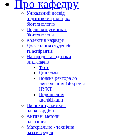
Про кафедру
Унікальний досвід
підготовки фахівців-
біотехнологів
Перші випускники-
біотехнологи
Колектив кафедри
Досягнення студентів
та аспірантів
Нагороди та відзнаки
викладачів
Фото
Дипломи
Подяка ректора до
святкування 140-річчя
НУХТ
Підвищення
кваліфікації
Наші випускники -
наша гордість
Активні методи
навчання
Матеріально - технічна
база кафедри