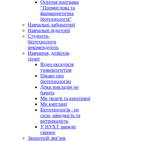
Освітня програма
"Промислова та
фармацевтична
біотехнологія"
Навчальні лабораторії
Навчальні аудиторії
Студенти-
біотехнологи
рекомендують
Навчання, дозвілля,
спорт
Відео екскурсія
університетом
Цікаве про
біотехнологію
Доки викладач не
бачить
Ми творчі та креативні
Ми кмітливі
Біотехнологія - це
сила, швидкість та
витривалість
У НУХТ завжди
смачно
Зворотній звя’зок