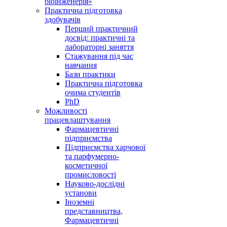
біоінженерія»
Практична підготовка
здобувачів
Перший практичний
досвід: практичні та
лабораторні заняття
Стажування під час
навчання
Бази практики
Практична підготовка
очима студентів
PhD
Можливості
працевлаштування
Фармацевтичні
підприємства
Підприємства харчової
та парфумерно-
косметичної
промисловості
Науково-дослідні
установи
Іноземні
представництва,
Фармацевтичні