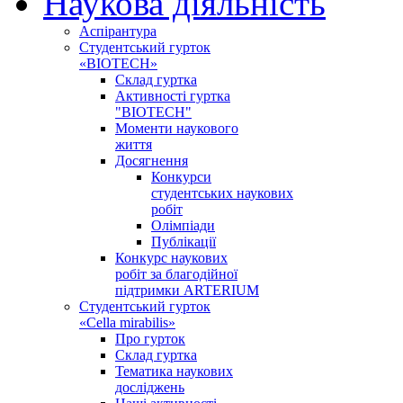
Наукова діяльність
Аспірантура
Студентський гурток
«BIOTECH»
Склад гуртка
Активності гуртка
"BIOTECH"
Моменти наукового
життя
Досягнення
Конкурси
студентських наукових
робіт
Олімпіади
Публікації
Конкурс наукових
робіт за благодійної
підтримки ARTERIUM
Студентський гурток
«Cella mirabilis»
Про гурток
Склад гуртка
Тематика наукових
досліджень