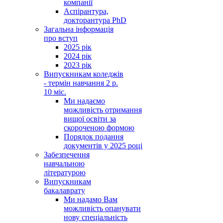
компанії
Аспірантура,
докторантура PhD
Загальна інформація
про вступ
2025 рік
2024 рік
2023 рік
Випускникам коледжів
- термін навчання 2 р.
10 міс.
Ми надаємо
можливість отримання
вищої освіти за
скороченою формою
Порядок подання
документів у 2025 році
Забезпечення
навчальною
літературою
Випускникам
бакалаврату
Ми надамо Вам
можливість опанувати
нову спеціальність