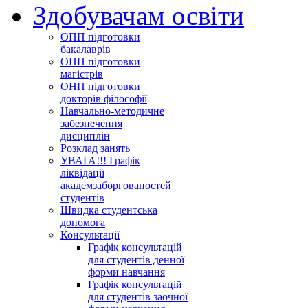
Здобувачам освіти
ОПП підготовки
бакалаврів
ОПП підготовки
магістрів
ОНП підготовки
докторів філософії
Навчально-методичне
забезпечення
дисциплін
Розклад занять
УВАГА!!! Графік
ліквідації
академзаборгованостей
студентів
Швидка студентська
допомога
Консультації
Графік консультацій
для студентів денної
форми навчання
Графік консультацій
для студентів заочної