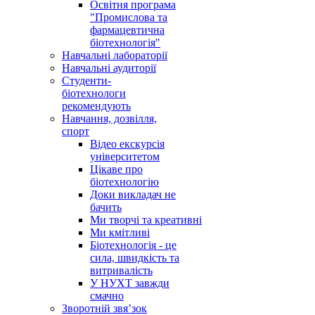
Освітня програма
"Промислова та
фармацевтична
біотехнологія"
Навчальні лабораторії
Навчальні аудиторії
Студенти-
біотехнологи
рекомендують
Навчання, дозвілля,
спорт
Відео екскурсія
університетом
Цікаве про
біотехнологію
Доки викладач не
бачить
Ми творчі та креативні
Ми кмітливі
Біотехнологія - це
сила, швидкість та
витривалість
У НУХТ завжди
смачно
Зворотній звя’зок