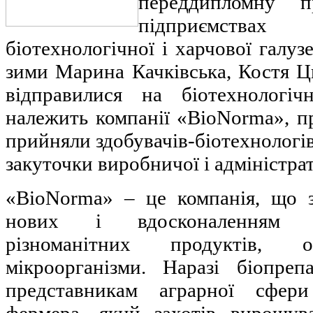
переддипломну п
підприємствах
біотехнологічної і харчової галуз
зими Марина Качківська, Костя Ц
відправилися на біотехнологі
належить компанії «BioNorma», п
прийняли здобувачів-біотехнологів 
закуточки виробничої і адміністрат
«BioNorma» – це компанія, що 
нових і вдосконаленням с
різноманітних продуктів
мікроорганізми. Наразі біопреп
представникам аграрної сфер