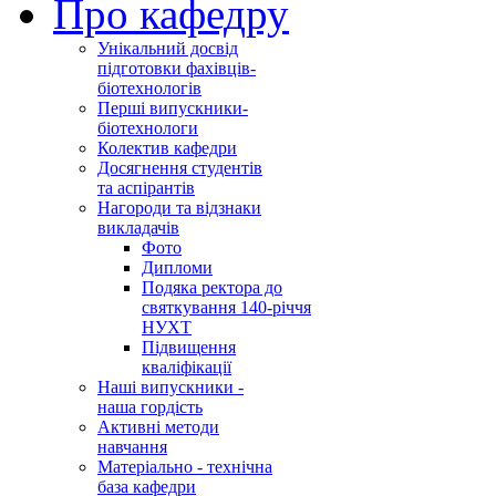
Про кафедру
Унікальний досвід
підготовки фахівців-
біотехнологів
Перші випускники-
біотехнологи
Колектив кафедри
Досягнення студентів
та аспірантів
Нагороди та відзнаки
викладачів
Фото
Дипломи
Подяка ректора до
святкування 140-річчя
НУХТ
Підвищення
кваліфікації
Наші випускники -
наша гордість
Активні методи
навчання
Матеріально - технічна
база кафедри