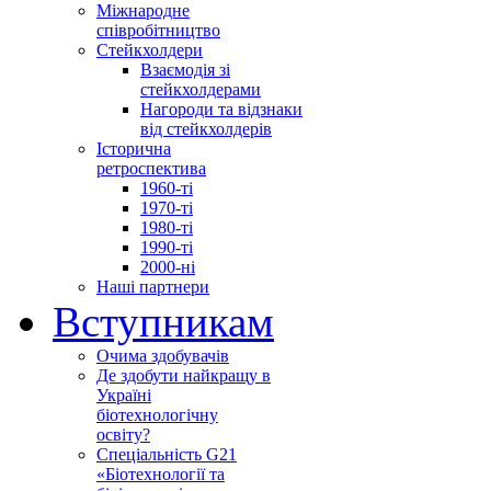
Міжнародне
співробітництво
Стейкхолдери
Взаємодія зі
стейкхолдерами
Нагороди та відзнаки
від стейкхолдерів
Історична
ретроспектива
1960-ті
1970-ті
1980-ті
1990-ті
2000-ні
Наші партнери
Вступникам
Очима здобувачів
Де здобути найкращу в
Україні
біотехнологічну
освіту?
Спеціальність G21
«Біотехнології та