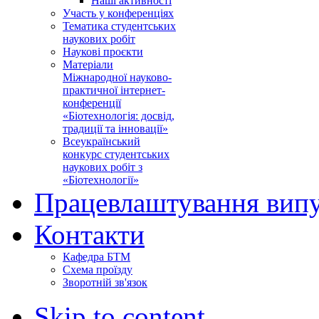
Наші активності
Участь у конференціях
Тематика студентських
наукових робіт
Наукові проєкти
Матеріали
Міжнародної науково-
практичної інтернет-
конференції
«Біотехнологія: досвід,
традиції та інновації»
Всеукраїнський
конкурс студентських
наукових робіт з
«Біотехнології»
Працевлаштування випу
Контакти
Кафедра БТМ
Схема проїзду
Зворотній зв'язок
Skip to content