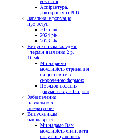
компанії
Аспірантура,
докторантура PhD
Загальна інформація
про вступ
2025 рік
2024 рік
2023 рік
Випускникам коледжів
- термін навчання 2 р.
10 міс.
Ми надаємо
можливість отримання
вищої освіти за
скороченою формою
Порядок подання
документів у 2025 році
Забезпечення
навчальною
літературою
Випускникам
бакалаврату
Ми надамо Вам
можливість опанувати
нову спеціальність