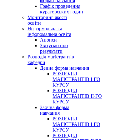
форми навчання
Графік проведення
кураторських годин
Моніторинг якості
освіти
Неформальна та
інфоромальна освіта
Анонси
Звітуємо про
результати
Розподіл магістрантів
кафедри
Денна форма навчання
РОЗПОДІЛ
МАГІСТРАНТІВ І-ГО
КУРСУ
РОЗПОДІЛ
МАГІСТРАНТІВ ІІ-ГО
КУРСУ
Заочна форма
навчання
РОЗПОДІЛ
МАГІСТРАНТІВ І-ГО
КУРСУ
РОЗПОДІЛ