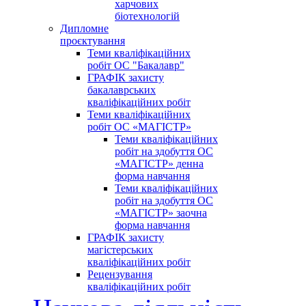
харчових
біотехнологій
Дипломне
проєктування
Теми кваліфікаційних
робіт ОС "Бакалавр"
ГРАФІК захисту
бакалаврських
кваліфікаційних робіт
Теми кваліфікаційних
робіт ОС «МАГІСТР»
Теми кваліфікаційних
робіт на здобуття ОС
«МАГІСТР» денна
форма навчання
Теми кваліфікаційних
робіт на здобуття ОС
«МАГІСТР» заочна
форма навчання
ГРАФІК захисту
магістерських
кваліфікаційних робіт
Рецензування
кваліфікаційних робіт