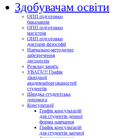
Здобувачам освіти
ОПП підготовки
бакалаврів
ОПП підготовки
магістрів
ОНП підготовки
докторів філософії
Навчально-методичне
забезпечення
дисциплін
Розклад занять
УВАГА!!! Графік
ліквідації
академзаборгованостей
студентів
Швидка студентська
допомога
Консультації
Графік консультацій
для студентів денної
форми навчання
Графік консультацій
для студентів заочної