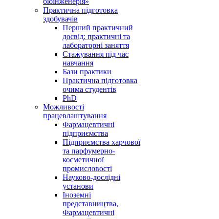
біоінженерія»
Практична підготовка
здобувачів
Перший практичний
досвід: практичні та
лабораторні заняття
Стажування під час
навчання
Бази практики
Практична підготовка
очима студентів
PhD
Можливості
працевлаштування
Фармацевтичні
підприємства
Підприємства харчової
та парфумерно-
косметичної
промисловості
Науково-дослідні
установи
Іноземні
представництва,
Фармацевтичні