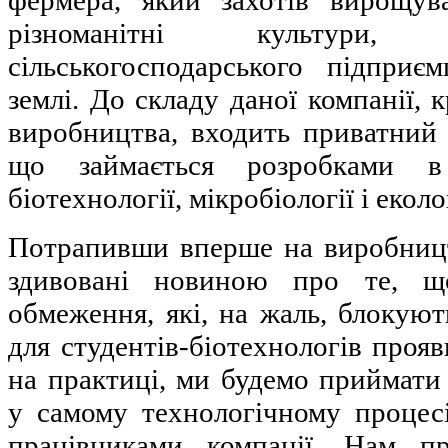
фермера, який захотів вирощув
різноманітні культури
сільськогосподарського підпри
землі. До складу даної компанії, 
виробництва, входить приватний І
що займається розробками в 
біотехнології, мікробіології і еколог
Потрапивши вперше на виробниц
здивовані новиною про те, щ
обмеження, які, на жаль, блокую
для студентів-біотехнологів прояв
на практиці, ми будемо приймати
у самому технологічному процес
працівниками компанії. Нам п