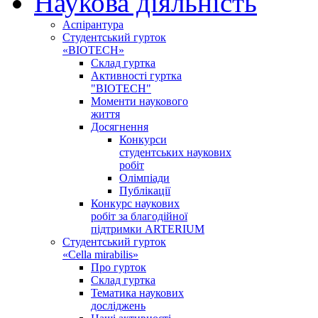
Наукова діяльність
Аспірантура
Студентський гурток
«BIOTECH»
Склад гуртка
Активності гуртка
"BIOTECH"
Моменти наукового
життя
Досягнення
Конкурси
студентських наукових
робіт
Олімпіади
Публікації
Конкурс наукових
робіт за благодійної
підтримки ARTERIUM
Студентський гурток
«Cella mirabilis»
Про гурток
Склад гуртка
Тематика наукових
досліджень