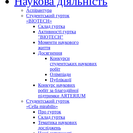
Наукова діяльність
Аспірантура
Студентський гурток
«BIOTECH»
Склад гуртка
Активності гуртка
"BIOTECH"
Моменти наукового
життя
Досягнення
Конкурси
студентських наукових
робіт
Олімпіади
Публікації
Конкурс наукових
робіт за благодійної
підтримки ARTERIUM
Студентський гурток
«Cella mirabilis»
Про гурток
Склад гуртка
Тематика наукових
досліджень