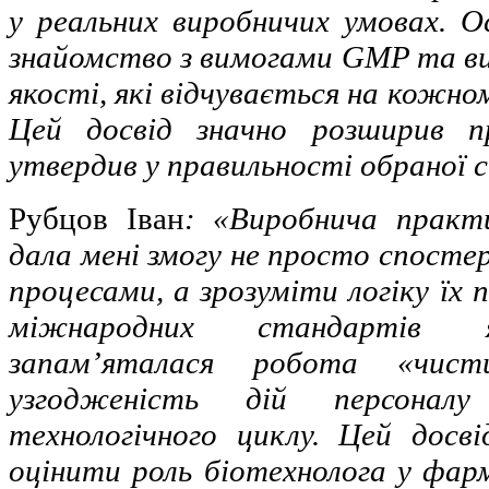
у реальних виробничих умовах. О
знайомство з вимогами GMP та 
якості, які відчувається на кожно
Цей досвід значно розширив п
утвердив у правильності обраної с
Рубцов Іван
: «Виробнича прак
дала мені змогу не просто спосте
процесами, а зрозуміти логіку їх 
міжнародних стандартів я
запам’яталася робота «чис
узгодженість дій персонал
технологічного циклу. Цей досві
оцінити роль біотехнолога у фар