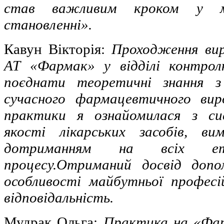
став важливим кроком у мо
становленні».
Кавун Вікторія:
Проходження вир
АТ «Фармак» у відділі контрол
поєднати теоретичні знання з
сучасного фармацевтичного вир
практики я ознайомилася з си
якості лікарських засобів, 
дотриманням на всіх ета
процесу.Отриманий досвід допо
особливості майбутньої професій
відповідальність.
Мудрак Ольга:
Практика на «Фар