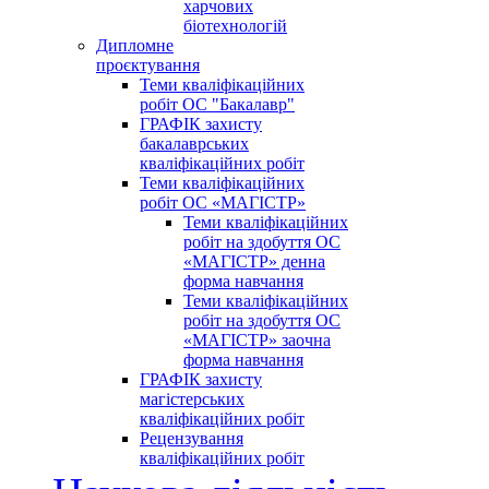
харчових
біотехнологій
Дипломне
проєктування
Теми кваліфікаційних
робіт ОС "Бакалавр"
ГРАФІК захисту
бакалаврських
кваліфікаційних робіт
Теми кваліфікаційних
робіт ОС «МАГІСТР»
Теми кваліфікаційних
робіт на здобуття ОС
«МАГІСТР» денна
форма навчання
Теми кваліфікаційних
робіт на здобуття ОС
«МАГІСТР» заочна
форма навчання
ГРАФІК захисту
магістерських
кваліфікаційних робіт
Рецензування
кваліфікаційних робіт