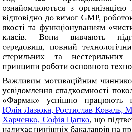
ознайомлюються з організацією
відповідно до вимог GMP, робото
якості та функціонуванням «чист
класів. Вони вивчають підг
середовищ, повний технологічн
стерильних та нестерильних
принципи роботи основного техно
Важливим мотиваційним чинником
усвідомлення спадкоємності покол
«Фармак» успішно працюють в
Юлія Лазюка, Ростислав Коваль, 
Харченко, Софія Цапко
, що підтве
надихає нинішніх бакалаврів на п