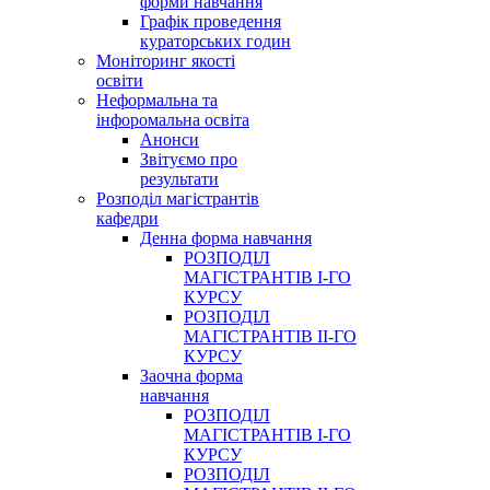
форми навчання
Графік проведення
кураторських годин
Моніторинг якості
освіти
Неформальна та
інфоромальна освіта
Анонси
Звітуємо про
результати
Розподіл магістрантів
кафедри
Денна форма навчання
РОЗПОДІЛ
МАГІСТРАНТІВ І-ГО
КУРСУ
РОЗПОДІЛ
МАГІСТРАНТІВ ІІ-ГО
КУРСУ
Заочна форма
навчання
РОЗПОДІЛ
МАГІСТРАНТІВ І-ГО
КУРСУ
РОЗПОДІЛ