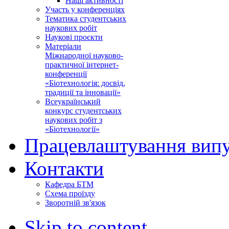
Наші активності
Участь у конференціях
Тематика студентських
наукових робіт
Наукові проєкти
Матеріали
Міжнародної науково-
практичної інтернет-
конференції
«Біотехнологія: досвід,
традиції та інновації»
Всеукраїнський
конкурс студентських
наукових робіт з
«Біотехнології»
Працевлаштування випу
Контакти
Кафедра БТМ
Схема проїзду
Зворотній зв'язок
Skip to content