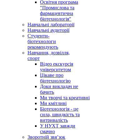
Освітня програма
"Промислова та
фармацевтична
біотехнологія"
Навчальні лабораторії
Навчальні аудиторії
Студенти-
біотехнологи
рекомендують
Навчання, дозвілля,
спорт
Відео екскурсія
університетом
Цікаве про
біотехнологію
Доки викладач не
бачить
Ми творчі та креативні
Ми кмітливі
Біотехнологія - це
сила, швидкість та
витривалість
У НУХТ завжди
смачно
Зворотній звя’зок