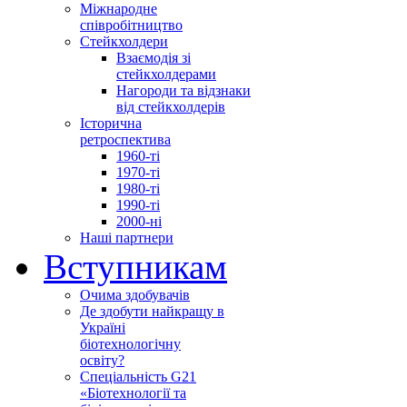
Міжнародне
співробітництво
Стейкхолдери
Взаємодія зі
стейкхолдерами
Нагороди та відзнаки
від стейкхолдерів
Історична
ретроспектива
1960-ті
1970-ті
1980-ті
1990-ті
2000-ні
Наші партнери
Вступникам
Очима здобувачів
Де здобути найкращу в
Україні
біотехнологічну
освіту?
Спеціальність G21
«Біотехнології та