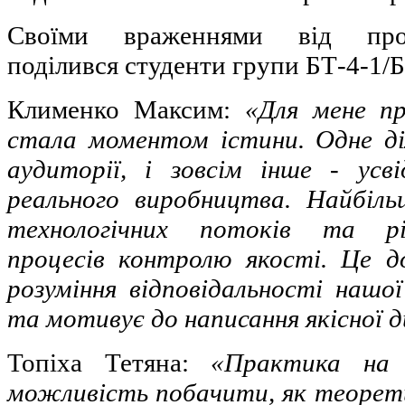
Своїми враженнями від про
поділився студенти групи БТ-4-1/Б
Клименко Максим:
«Для мене п
стала моментом істини. Одне ді
аудиторії, і зовсім інше - ус
реального виробництва. Найбіль
технологічних потоків та рі
процесів контролю якості. Це до
розуміння відповідальності нашо
та мотивує до написання якісної 
Топіха Тетяна:
«Практика на
можливість побачити, як теорет