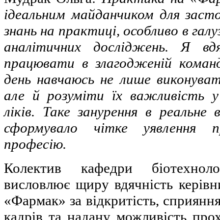
ідеальним майданчиком для заст
знань на практиці, особливо в гал
аналітичних досліджень. Я вд
працювати в злагодженій команд
день навчаюсь не лише виконуват
але й розуміти їх важливість у 
ліків. Таке занурення в реальне
сформувало чітке уявлення
професію.
Колектив кафедри біотехнолог
висловлює щиру вдячність керівн
«Фармак» за відкритість, сприяння
кадрів та надану можливість про