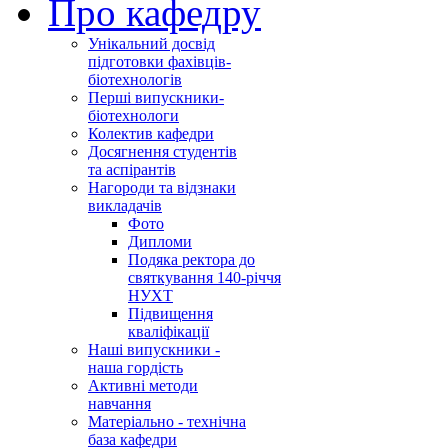
Про кафедру
Унікальний досвід
підготовки фахівців-
біотехнологів
Перші випускники-
біотехнологи
Колектив кафедри
Досягнення студентів
та аспірантів
Нагороди та відзнаки
викладачів
Фото
Дипломи
Подяка ректора до
святкування 140-річчя
НУХТ
Підвищення
кваліфікації
Наші випускники -
наша гордість
Активні методи
навчання
Матеріально - технічна
база кафедри