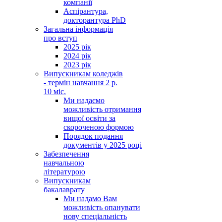
компанії
Аспірантура,
докторантура PhD
Загальна інформація
про вступ
2025 рік
2024 рік
2023 рік
Випускникам коледжів
- термін навчання 2 р.
10 міс.
Ми надаємо
можливість отримання
вищої освіти за
скороченою формою
Порядок подання
документів у 2025 році
Забезпечення
навчальною
літературою
Випускникам
бакалаврату
Ми надамо Вам
можливість опанувати
нову спеціальність