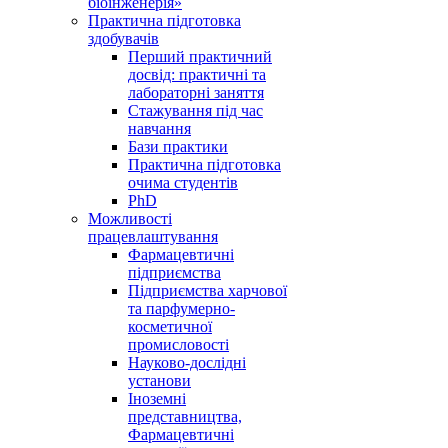
біоінженерія»
Практична підготовка
здобувачів
Перший практичний
досвід: практичні та
лабораторні заняття
Стажування під час
навчання
Бази практики
Практична підготовка
очима студентів
PhD
Можливості
працевлаштування
Фармацевтичні
підприємства
Підприємства харчової
та парфумерно-
косметичної
промисловості
Науково-дослідні
установи
Іноземні
представництва,
Фармацевтичні