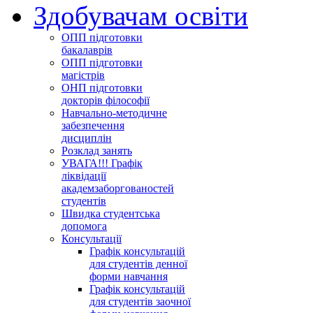
Здобувачам освіти
ОПП підготовки
бакалаврів
ОПП підготовки
магістрів
ОНП підготовки
докторів філософії
Навчально-методичне
забезпечення
дисциплін
Розклад занять
УВАГА!!! Графік
ліквідації
академзаборгованостей
студентів
Швидка студентська
допомога
Консультації
Графік консультацій
для студентів денної
форми навчання
Графік консультацій
для студентів заочної