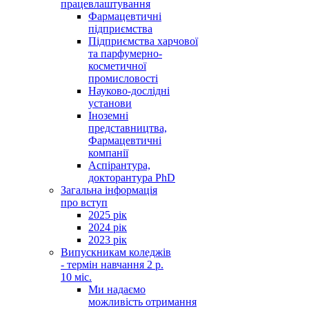
працевлаштування
Фармацевтичні
підприємства
Підприємства харчової
та парфумерно-
косметичної
промисловості
Науково-дослідні
установи
Іноземні
представництва,
Фармацевтичні
компанії
Аспірантура,
докторантура PhD
Загальна інформація
про вступ
2025 рік
2024 рік
2023 рік
Випускникам коледжів
- термін навчання 2 р.
10 міс.
Ми надаємо
можливість отримання