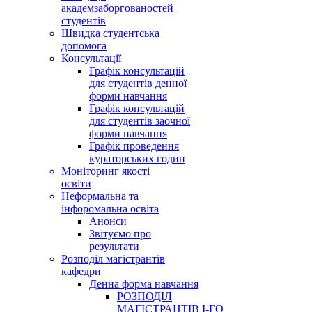
академзаборгованостей
студентів
Швидка студентська
допомога
Консультації
Графік консультацій
для студентів денної
форми навчання
Графік консультацій
для студентів заочної
форми навчання
Графік проведення
кураторських годин
Моніторинг якості
освіти
Неформальна та
інфоромальна освіта
Анонси
Звітуємо про
результати
Розподіл магістрантів
кафедри
Денна форма навчання
РОЗПОДІЛ
МАГІСТРАНТІВ І-ГО