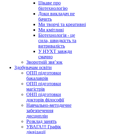
Цікаве про
біотехнологію
Доки викладач не
бачить
Ми творчі та креативні
Ми кмітливі
Біотехнологія - це
сила, швидкість та
витривалість
У НУХТ завжди
смачно
Зворотній звя’зок
Здобувачам освіти
ОПП підготовки
бакалаврів
ОПП підготовки
магістрів
ОНП підготовки
докторів філософії
Навчально-методичне
забезпечення
дисциплін
Розклад занять
УВАГА!!! Графік
ліквідації