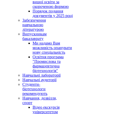
вищої освіти за
скороченою формою
Порядок подання
документів у 2025 році
Забезпечення
навчальною
літературою
Випускникам
бакалаврату
Ми надамо Вам
можливість опанувати
нову спеціальність
Освітня програма
"Промислова та
фармацевтична
біотехнологія"
Навчальні лабораторії
Навчальні аудиторії
Студенти-
біотехнологи
рекомендують
Навчання, дозвілля,
спорт
Відео екскурсія
університетом