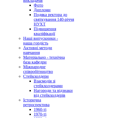
викладачів
Фото
Дипломи
Подяка ректора до
святкування 140-річчя
НУХТ
Підвищення
кваліфікації
Наші випускники -
наша гордість
Активні методи
навчання
Матеріально - технічна
база кафедри
Міжнародне
співробітництво
Стейкхолдери
Взаємодія зі
стейкхолдерами
Нагороди та відзнаки
від стейкхолдерів
Історична
ретроспектива
1960-ті
1970-ті