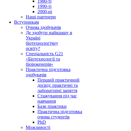
1980-ті
1990-ті
2000-ні
Наші партнери
Вступникам
Очима здобувачів
Де здобути найкращу в
Україні
біотехнологічну
освіту?
Спеціальність G21
«Біотехнології та
біоінженерія»
Практична підготовка
здобувачів
Перший практичний
досвід: практичні та
лабораторні заняття
Стажування під час
навчання
Бази практики
Практична підготовка
очима студентів
PhD
Можливості