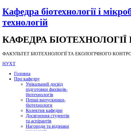
Кафедра біотехнології і мікро
технологій
КАФЕДРА БІОТЕХНОЛОГІЇ 
ФАКУЛЬТЕТ БІОТЕХНОЛОГІЇ ТА ЕКОЛОГІЧНОГО КОНТРОЛЮ, НУ
НУХТ
Головна
Про кафедру
Унікальний досвід
підготовки фахівців-
біотехнологів
Перші випускники-
біотехнологи
Колектив кафедри
Досягнення студентів
та аспірантів
Нагороди та відзнаки