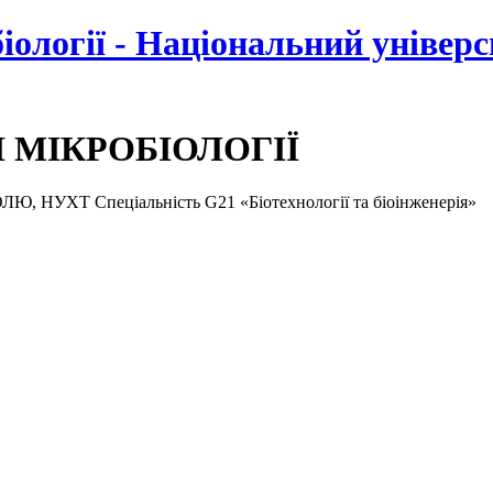
біології - Національний універ
І МІКРОБІОЛОГІЇ
ХТ Спеціальність G21 «Біотехнології та біоінженерія»