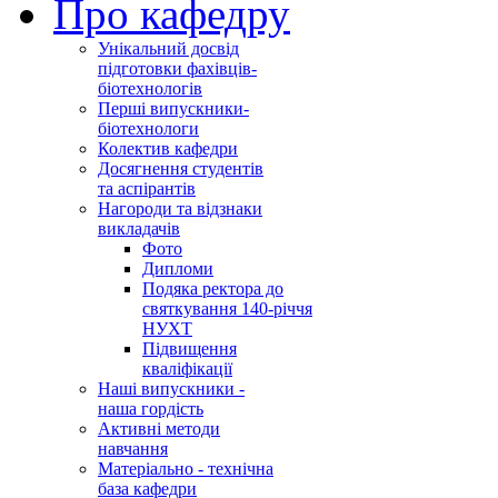
Про кафедру
Унікальний досвід
підготовки фахівців-
біотехнологів
Перші випускники-
біотехнологи
Колектив кафедри
Досягнення студентів
та аспірантів
Нагороди та відзнаки
викладачів
Фото
Дипломи
Подяка ректора до
святкування 140-річчя
НУХТ
Підвищення
кваліфікації
Наші випускники -
наша гордість
Активні методи
навчання
Матеріально - технічна
база кафедри