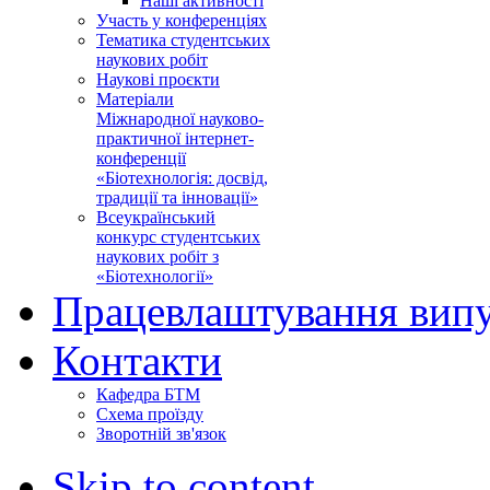
Наші активності
Участь у конференціях
Тематика студентських
наукових робіт
Наукові проєкти
Матеріали
Міжнародної науково-
практичної інтернет-
конференції
«Біотехнологія: досвід,
традиції та інновації»
Всеукраїнський
конкурс студентських
наукових робіт з
«Біотехнології»
Працевлаштування випу
Контакти
Кафедра БТМ
Схема проїзду
Зворотній зв'язок
Skip to content