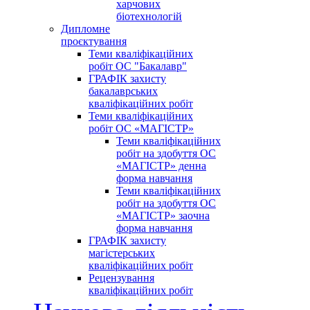
харчових
біотехнологій
Дипломне
проєктування
Теми кваліфікаційних
робіт ОС "Бакалавр"
ГРАФІК захисту
бакалаврських
кваліфікаційних робіт
Теми кваліфікаційних
робіт ОС «МАГІСТР»
Теми кваліфікаційних
робіт на здобуття ОС
«МАГІСТР» денна
форма навчання
Теми кваліфікаційних
робіт на здобуття ОС
«МАГІСТР» заочна
форма навчання
ГРАФІК захисту
магістерських
кваліфікаційних робіт
Рецензування
кваліфікаційних робіт