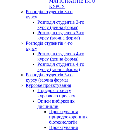
МАГІСТРАНТІВ ІІ-ГО
КУРСУ
Розподіл студентів 3-го
курсу
Розподіл студентів 3-го
курсу (денна форма)
Розподіл студентів 3-го
курсу (заочна форма)
Розподіл студентів 4-го
курсу
Розподіл студентів 4-го
курсу (денна форма)
Розподіл студентів 4-го
курсу (заочна форма)
Розподіл студентів 5-го
курсу (заочна форма)
Курсове проєктування
Порядок захисту
курсового проекту
Описи вибіркових
дисциплін
Проєктування
природоохоронних
біотехнологій
Проєктування