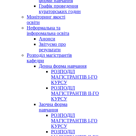
форми навчання
Графік проведення
кураторських годин
Моніторинг якості
освіти
Неформальна та
інфоромальна освіта
Анонси
Звітуємо про
результати
Розподіл магістрантів
кафедри
Денна форма навчання
РОЗПОДІЛ
МАГІСТРАНТІВ І-ГО
КУРСУ
РОЗПОДІЛ
МАГІСТРАНТІВ ІІ-ГО
КУРСУ
Заочна форма
навчання
РОЗПОДІЛ
МАГІСТРАНТІВ І-ГО
КУРСУ
РОЗПОДІЛ