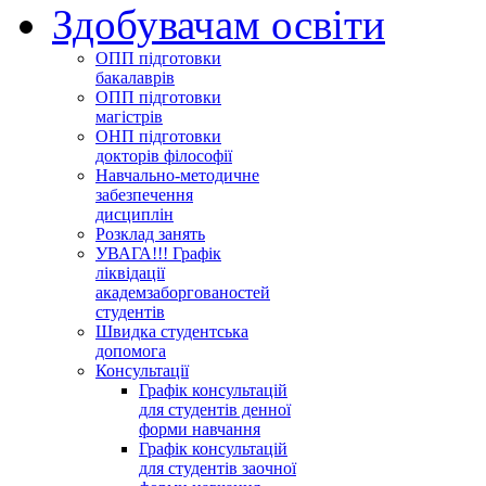
Здобувачам освіти
ОПП підготовки
бакалаврів
ОПП підготовки
магістрів
ОНП підготовки
докторів філософії
Навчально-методичне
забезпечення
дисциплін
Розклад занять
УВАГА!!! Графік
ліквідації
академзаборгованостей
студентів
Швидка студентська
допомога
Консультації
Графік консультацій
для студентів денної
форми навчання
Графік консультацій
для студентів заочної