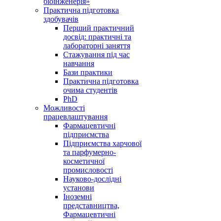
біоінженерія»
Практична підготовка
здобувачів
Перший практичний
досвід: практичні та
лабораторні заняття
Стажування під час
навчання
Бази практики
Практична підготовка
очима студентів
PhD
Можливості
працевлаштування
Фармацевтичні
підприємства
Підприємства харчової
та парфумерно-
косметичної
промисловості
Науково-дослідні
установи
Іноземні
представництва,
Фармацевтичні