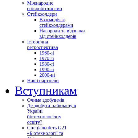
Міжнародне
співробітництво
Стейкхолдери
Взаємодія зі
стейкхолдерами
Нагороди та відзнаки
від стейкхолдерів
Історична
ретроспектива
1960-ті
1970-ті
1980-ті
1990-ті
2000-ні
Наші партнери
Вступникам
Очима здобувачів
Де здобути найкращу в
Україні
біотехнологічну
освіту?
Спеціальність G21
«Біотехнології та