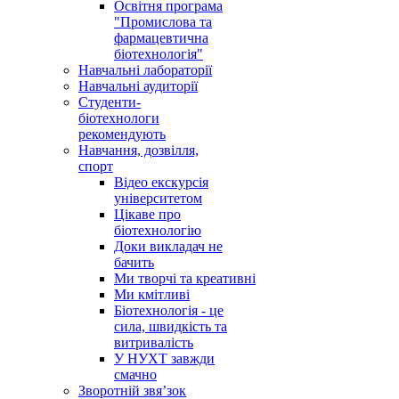
Освітня програма
"Промислова та
фармацевтична
біотехнологія"
Навчальні лабораторії
Навчальні аудиторії
Студенти-
біотехнологи
рекомендують
Навчання, дозвілля,
спорт
Відео екскурсія
університетом
Цікаве про
біотехнологію
Доки викладач не
бачить
Ми творчі та креативні
Ми кмітливі
Біотехнологія - це
сила, швидкість та
витривалість
У НУХТ завжди
смачно
Зворотній звя’зок