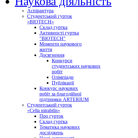
Наукова діяльність
Аспірантура
Студентський гурток
«BIOTECH»
Склад гуртка
Активності гуртка
"BIOTECH"
Моменти наукового
життя
Досягнення
Конкурси
студентських наукових
робіт
Олімпіади
Публікації
Конкурс наукових
робіт за благодійної
підтримки ARTERIUM
Студентський гурток
«Cella mirabilis»
Про гурток
Склад гуртка
Тематика наукових
досліджень