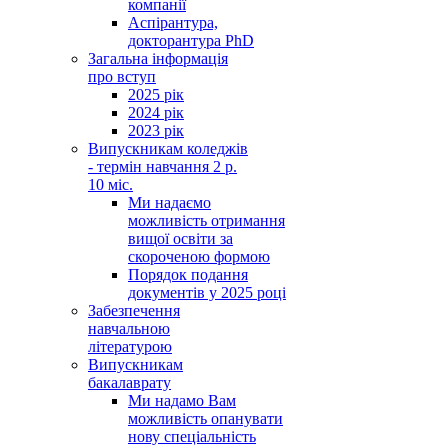
компанії
Аспірантура,
докторантура PhD
Загальна інформація
про вступ
2025 рік
2024 рік
2023 рік
Випускникам коледжів
- термін навчання 2 р.
10 міс.
Ми надаємо
можливість отримання
вищої освіти за
скороченою формою
Порядок подання
документів у 2025 році
Забезпечення
навчальною
літературою
Випускникам
бакалаврату
Ми надамо Вам
можливість опанувати
нову спеціальність