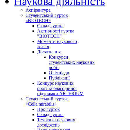
Наукова діяльність
Аспірантура
Студентський гурток
«BIOTECH»
Склад гуртка
Активності гуртка
"BIOTECH"
Моменти наукового
життя
Досягнення
Конкурси
студентських наукових
робіт
Олімпіади
Публікації
Конкурс наукових
робіт за благодійної
підтримки ARTERIUM
Студентський гурток
«Cella mirabilis»
Про гурток
Склад гуртка
Тематика наукових
досліджень