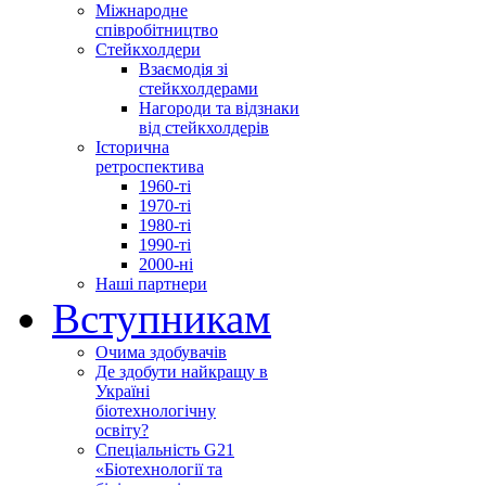
Міжнародне
співробітництво
Стейкхолдери
Взаємодія зі
стейкхолдерами
Нагороди та відзнаки
від стейкхолдерів
Історична
ретроспектива
1960-ті
1970-ті
1980-ті
1990-ті
2000-ні
Наші партнери
Вступникам
Очима здобувачів
Де здобути найкращу в
Україні
біотехнологічну
освіту?
Спеціальність G21
«Біотехнології та