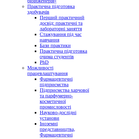
біоінженерія»
Практична підготовка
здобувачів
Перший практичний
досвід: практичні та
лабораторні заняття
Стажування під час
навчання
Бази практики
Практична підготовка
очима студентів
PhD
Можливості
працевлаштування
Фармацевтичні
підприємства
Підприємства харчової
та парфумерно-
косметичної
промисловості
Науково-дослідні
установи
Іноземні
представництва,
Фармацевтичні