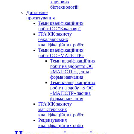
харчових
біотехнологій
Дипломне
проєктування
Теми кваліфікаційних
робіт ОС "Бакалавр"
ГРАФІК захисту
бакалаврських
кваліфікаційних робіт
Теми кваліфікаційних
робіт ОС «МАГІСТР»
Теми кваліфікаційних
робіт на здобуття ОС
«МАГІСТР» денна
форма навчання
Теми кваліфікаційних
робіт на здобуття ОС
«МАГІСТР» заочна
форма навчання
ГРАФІК захисту
магістерських
кваліфікаційних робіт
Рецензування
кваліфікаційних робіт