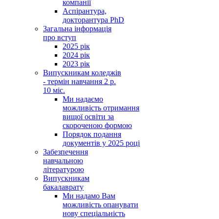
компанії
Аспірантура,
докторантура PhD
Загальна інформація
про вступ
2025 рік
2024 рік
2023 рік
Випускникам коледжів
- термін навчання 2 р.
10 міс.
Ми надаємо
можливість отримання
вищої освіти за
скороченою формою
Порядок подання
документів у 2025 році
Забезпечення
навчальною
літературою
Випускникам
бакалаврату
Ми надамо Вам
можливість опанувати
нову спеціальність