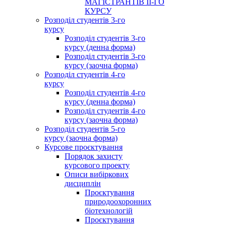
МАГІСТРАНТІВ ІІ-ГО
КУРСУ
Розподіл студентів 3-го
курсу
Розподіл студентів 3-го
курсу (денна форма)
Розподіл студентів 3-го
курсу (заочна форма)
Розподіл студентів 4-го
курсу
Розподіл студентів 4-го
курсу (денна форма)
Розподіл студентів 4-го
курсу (заочна форма)
Розподіл студентів 5-го
курсу (заочна форма)
Курсове проєктування
Порядок захисту
курсового проекту
Описи вибіркових
дисциплін
Проєктування
природоохоронних
біотехнологій
Проєктування