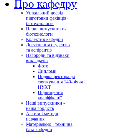
Про кафедру
Унікальний досвід
підготовки фахівців-
біотехнологів
Перші випускники-
біотехнологи
Колектив кафедри
Досягнення студентів
та аспірантів
Нагороди та відзнаки
викладачів
Фото
Дипломи
Подяка ректора до
святкування 140-річчя
НУХТ
Підвищення
кваліфікації
Наші випускники -
наша гордість
Активні методи
навчання
Матеріально - технічна
база кафедри