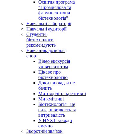
Освітня програма
"Промислова та
фармацевтична
біотехнологія"
Навчальні лабораторії
Навчальні аудиторії
Студенти-
біотехнологи
рекомендують
Навчання, дозвілля,
спорт
Відео екскурсія
університетом
Цікаве про
біотехнологію
Доки викладач не
бачить
Ми творчі та креативні
Ми кмітливі
Біотехнологія - це
сила, швидкість та
витривалість
У НУХТ завжди
смачно
Зворотній звя’зок