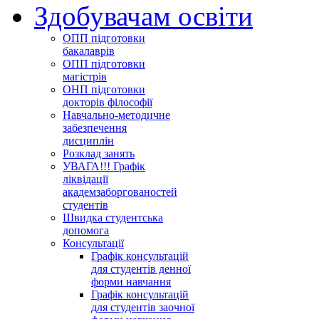
Здобувачам освіти
ОПП підготовки
бакалаврів
ОПП підготовки
магістрів
ОНП підготовки
докторів філософії
Навчально-методичне
забезпечення
дисциплін
Розклад занять
УВАГА!!! Графік
ліквідації
академзаборгованостей
студентів
Швидка студентська
допомога
Консультації
Графік консультацій
для студентів денної
форми навчання
Графік консультацій
для студентів заочної