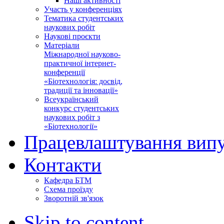
Наші активності
Участь у конференціях
Тематика студентських
наукових робіт
Наукові проєкти
Матеріали
Міжнародної науково-
практичної інтернет-
конференції
«Біотехнологія: досвід,
традиції та інновації»
Всеукраїнський
конкурс студентських
наукових робіт з
«Біотехнології»
Працевлаштування випу
Контакти
Кафедра БТМ
Схема проїзду
Зворотній зв'язок
Skip to content