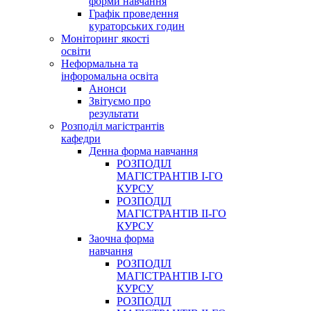
форми навчання
Графік проведення
кураторських годин
Моніторинг якості
освіти
Неформальна та
інфоромальна освіта
Анонси
Звітуємо про
результати
Розподіл магістрантів
кафедри
Денна форма навчання
РОЗПОДІЛ
МАГІСТРАНТІВ І-ГО
КУРСУ
РОЗПОДІЛ
МАГІСТРАНТІВ ІІ-ГО
КУРСУ
Заочна форма
навчання
РОЗПОДІЛ
МАГІСТРАНТІВ І-ГО
КУРСУ
РОЗПОДІЛ