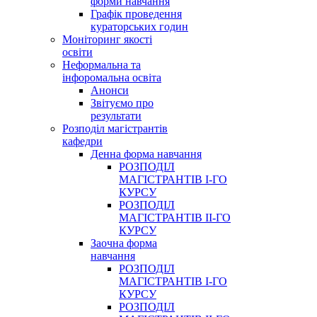
форми навчання
Графік проведення
кураторських годин
Моніторинг якості
освіти
Неформальна та
інфоромальна освіта
Анонси
Звітуємо про
результати
Розподіл магістрантів
кафедри
Денна форма навчання
РОЗПОДІЛ
МАГІСТРАНТІВ І-ГО
КУРСУ
РОЗПОДІЛ
МАГІСТРАНТІВ ІІ-ГО
КУРСУ
Заочна форма
навчання
РОЗПОДІЛ
МАГІСТРАНТІВ І-ГО
КУРСУ
РОЗПОДІЛ