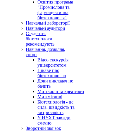
Освітня програма
"Промислова та
фармацевтична
біотехнологія"
Навчальні лабораторії
Навчальні аудиторії
Студенти-
біотехнологи
рекомендують
Навчання, дозвілля,
спорт
Відео екскурсія
університетом
Цікаве про
біотехнологію
Доки викладач не
бачить
Ми творчі та креативні
Ми кмітливі
Біотехнологія - це
сила, швидкість та
витривалість
У НУХТ завжди
смачно
Зворотній звя’зок