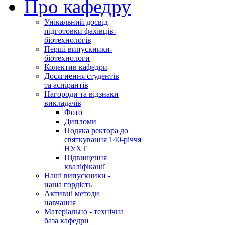
Про кафедру
Унікальний досвід
підготовки фахівців-
біотехнологів
Перші випускники-
біотехнологи
Колектив кафедри
Досягнення студентів
та аспірантів
Нагороди та відзнаки
викладачів
Фото
Дипломи
Подяка ректора до
святкування 140-річчя
НУХТ
Підвищення
кваліфікації
Наші випускники -
наша гордість
Активні методи
навчання
Матеріально - технічна
база кафедри