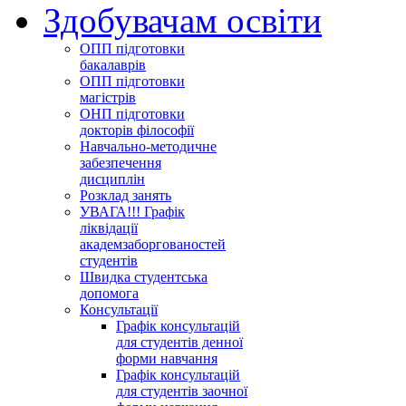
Здобувачам освіти
ОПП підготовки
бакалаврів
ОПП підготовки
магістрів
ОНП підготовки
докторів філософії
Навчально-методичне
забезпечення
дисциплін
Розклад занять
УВАГА!!! Графік
ліквідації
академзаборгованостей
студентів
Швидка студентська
допомога
Консультації
Графік консультацій
для студентів денної
форми навчання
Графік консультацій
для студентів заочної