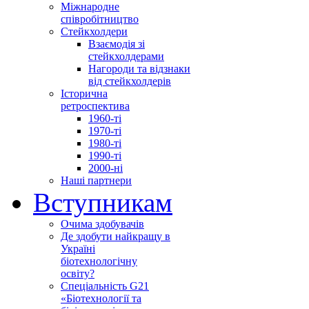
Міжнародне
співробітництво
Стейкхолдери
Взаємодія зі
стейкхолдерами
Нагороди та відзнаки
від стейкхолдерів
Історична
ретроспектива
1960-ті
1970-ті
1980-ті
1990-ті
2000-ні
Наші партнери
Вступникам
Очима здобувачів
Де здобути найкращу в
Україні
біотехнологічну
освіту?
Спеціальність G21
«Біотехнології та