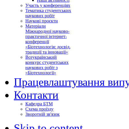
Наші активності
Участь у конференціях
Тематика студентських
наукових робіт
Наукові проєкти
Матеріали
Міжнародної науково-
практичної інтернет-
конференції
«Біотехнологія: досвід,
традиції та інновації»
Всеукраїнський
конкурс студентських
наукових робіт з
«Біотехнології»
Працевлаштування випу
Контакти
Кафедра БТМ
Схема проїзду
Зворотній зв'язок
Skip to content