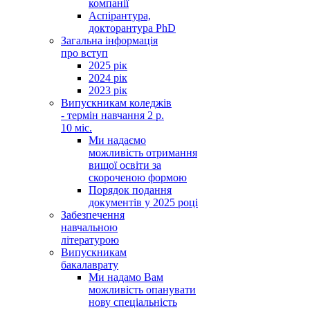
компанії
Аспірантура,
докторантура PhD
Загальна інформація
про вступ
2025 рік
2024 рік
2023 рік
Випускникам коледжів
- термін навчання 2 р.
10 міс.
Ми надаємо
можливість отримання
вищої освіти за
скороченою формою
Порядок подання
документів у 2025 році
Забезпечення
навчальною
літературою
Випускникам
бакалаврату
Ми надамо Вам
можливість опанувати
нову спеціальність