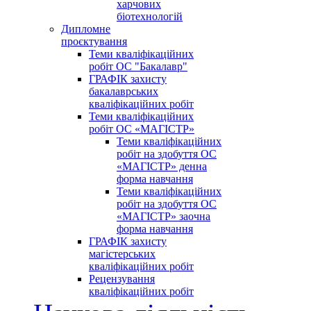
харчових
біотехнологій
Дипломне
проєктування
Теми кваліфікаційних
робіт ОС "Бакалавр"
ГРАФІК захисту
бакалаврських
кваліфікаційних робіт
Теми кваліфікаційних
робіт ОС «МАГІСТР»
Теми кваліфікаційних
робіт на здобуття ОС
«МАГІСТР» денна
форма навчання
Теми кваліфікаційних
робіт на здобуття ОС
«МАГІСТР» заочна
форма навчання
ГРАФІК захисту
магістерських
кваліфікаційних робіт
Рецензування
кваліфікаційних робіт