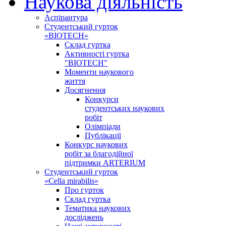
Наукова діяльність
Аспірантура
Студентський гурток
«BIOTECH»
Склад гуртка
Активності гуртка
"BIOTECH"
Моменти наукового
життя
Досягнення
Конкурси
студентських наукових
робіт
Олімпіади
Публікації
Конкурс наукових
робіт за благодійної
підтримки ARTERIUM
Студентський гурток
«Cella mirabilis»
Про гурток
Склад гуртка
Тематика наукових
досліджень