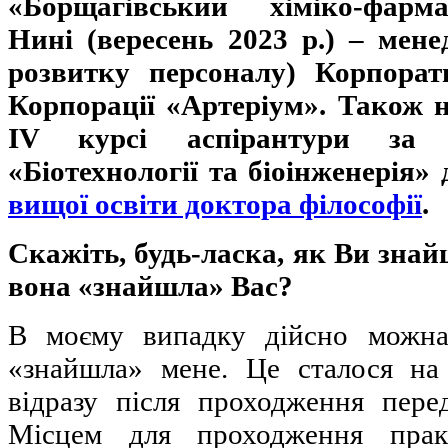
«Борщагівський
хіміко-фарм
Нині (вересень 2023 р.)
–
менед
розвитку персоналу) Корпорат
Корпорації «Артеріум».
Також 
IV курсі аспірантури
за 
«Біотехнології та біоінженерія»
вищої освіти доктора філософії
.
Скажіть, будь-ласка, як Ви знай
вона «знайшла» Вас?
В моєму випадку дійсно можна
«знайшла» мене. Це сталося на 
відразу після проходження пере
Місцем для проходження пра