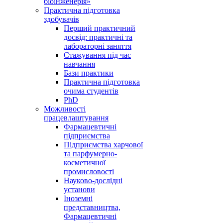
біоінженерія»
Практична підготовка
здобувачів
Перший практичний
досвід: практичні та
лабораторні заняття
Стажування під час
навчання
Бази практики
Практична підготовка
очима студентів
PhD
Можливості
працевлаштування
Фармацевтичні
підприємства
Підприємства харчової
та парфумерно-
косметичної
промисловості
Науково-дослідні
установи
Іноземні
представництва,
Фармацевтичні