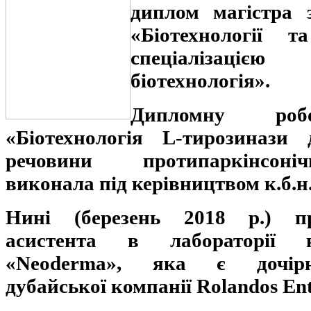
диплом магістра з
«Біотехнології т
спеціалізаціє
біотехнологія».
Дипломну ро
«Біотехнологія
L
-тирозинази 
речовини протипаркінсоні
виконала під керівництвом к.б.н.
Нині (березень 2018 р.) п
асистента в лабораторії к
«
Neoderma
», яка є дочірн
дубайської компанії
Rolandos
Ent