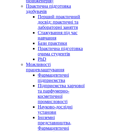
біоінженерія»
Практична підготовка
здобувачів
Перший практичний
досвід: практичні та
лабораторні заняття
Стажування під час
навчання
Бази практики
Практична підготовка
очима студентів
PhD
Можливості
працевлаштування
Фармацевтичні
підприємства
Підприємства харчової
та парфумерно-
косметичної
промисловості
Науково-дослідні
установи
Іноземні
представництва,
Фармацевтичні