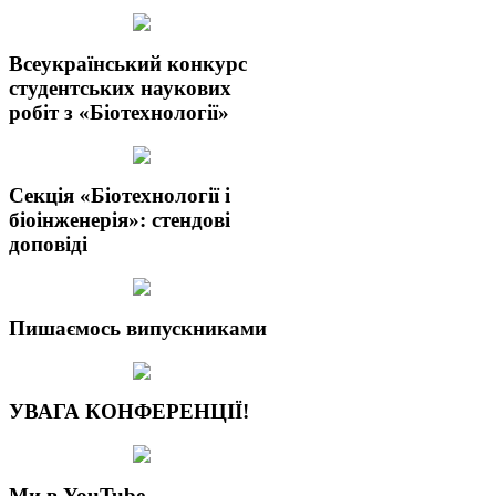
Всеукраїнський конкурс
студентських наукових
робіт з «Біотехнології»
Секція «Біотехнології і
біоінженерія»: стендові
доповіді
Пишаємось випускниками
УВАГА КОНФЕРЕНЦІЇ!
Ми в YouTube