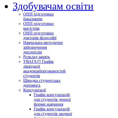
Здобувачам освіти
ОПП підготовки
бакалаврів
ОПП підготовки
магістрів
ОНП підготовки
докторів філософії
Навчально-методичне
забезпечення
дисциплін
Розклад занять
УВАГА!!! Графік
ліквідації
академзаборгованостей
студентів
Швидка студентська
допомога
Консультації
Графік консультацій
для студентів денної
форми навчання
Графік консультацій
для студентів заочної