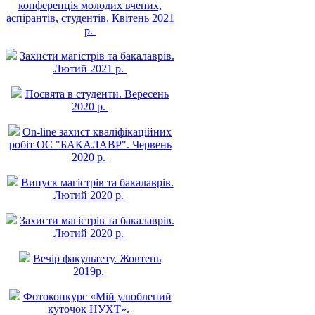
конференція молодих вчених,
аспірантів, студентів. Квітень 2021
р.
Захисти магістрів та бакалаврів.
Лютий 2021 р.
Посвята в студенти. Вересень
2020 р.
On-line захист квалiфiкацiйних
робiт ОС "БАКАЛАВР". Червень
2020 р.
Випуск магістрів та бакалаврів.
Лютий 2020 р.
Захисти магістрів та бакалаврів.
Лютий 2020 р.
Вечір факультету. Жовтень
2019р.
Фотоконкурс «Мій улюблений
куточок НУХТ».