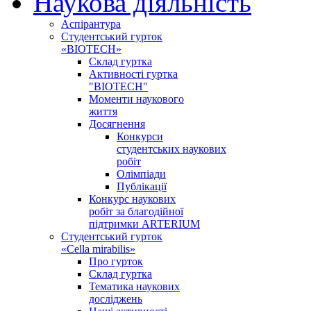
Наукова діяльність
Аспірантура
Студентський гурток
«BIOTECH»
Склад гуртка
Активності гуртка
"BIOTECH"
Моменти наукового
життя
Досягнення
Конкурси
студентських наукових
робіт
Олімпіади
Публікації
Конкурс наукових
робіт за благодійної
підтримки ARTERIUM
Студентський гурток
«Cella mirabilis»
Про гурток
Склад гуртка
Тематика наукових
досліджень