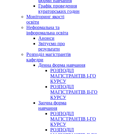
форми навчання
Графік проведення
кураторських годин
Моніторинг якості
освіти
Неформальна та
інфоромальна освіта
Анонси
Звітуємо про
результати
Розподіл магістрантів
кафедри
Денна форма навчання
РОЗПОДІЛ
МАГІСТРАНТІВ І-ГО
КУРСУ
РОЗПОДІЛ
МАГІСТРАНТІВ ІІ-ГО
КУРСУ
Заочна форма
навчання
РОЗПОДІЛ
МАГІСТРАНТІВ І-ГО
КУРСУ
РОЗПОДІЛ