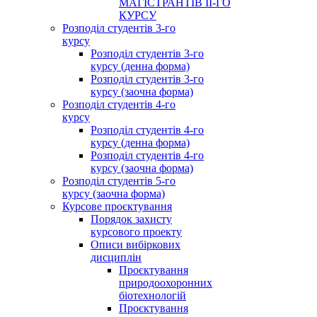
МАГІСТРАНТІВ ІІ-ГО
КУРСУ
Розподіл студентів 3-го
курсу
Розподіл студентів 3-го
курсу (денна форма)
Розподіл студентів 3-го
курсу (заочна форма)
Розподіл студентів 4-го
курсу
Розподіл студентів 4-го
курсу (денна форма)
Розподіл студентів 4-го
курсу (заочна форма)
Розподіл студентів 5-го
курсу (заочна форма)
Курсове проєктування
Порядок захисту
курсового проекту
Описи вибіркових
дисциплін
Проєктування
природоохоронних
біотехнологій
Проєктування