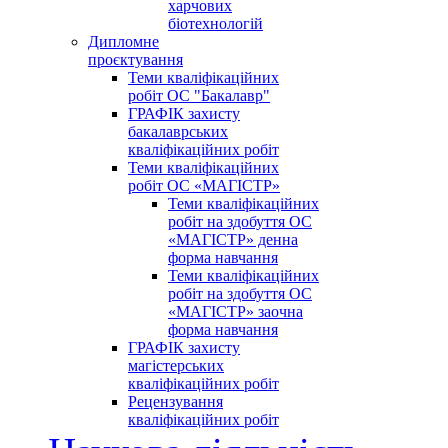
харчових
біотехнологій
Дипломне
проєктування
Теми кваліфікаційних
робіт ОС "Бакалавр"
ГРАФІК захисту
бакалаврських
кваліфікаційних робіт
Теми кваліфікаційних
робіт ОС «МАГІСТР»
Теми кваліфікаційних
робіт на здобуття ОС
«МАГІСТР» денна
форма навчання
Теми кваліфікаційних
робіт на здобуття ОС
«МАГІСТР» заочна
форма навчання
ГРАФІК захисту
магістерських
кваліфікаційних робіт
Рецензування
кваліфікаційних робіт