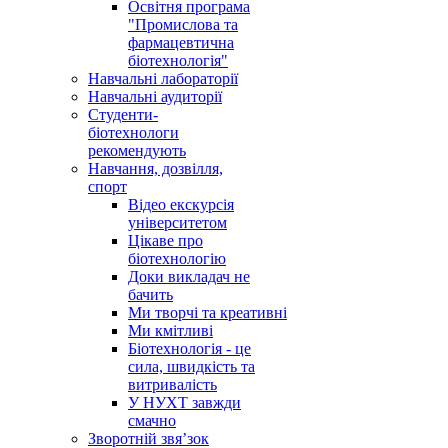
Освітня програма
"Промислова та
фармацевтична
біотехнологія"
Навчальні лабораторії
Навчальні аудиторії
Студенти-
біотехнологи
рекомендують
Навчання, дозвілля,
спорт
Відео екскурсія
університетом
Цікаве про
біотехнологію
Доки викладач не
бачить
Ми творчі та креативні
Ми кмітливі
Біотехнологія - це
сила, швидкість та
витривалість
У НУХТ завжди
смачно
Зворотній звя’зок