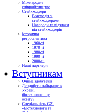
Міжнародне
співробітництво
Стейкхолдери
Взаємодія зі
стейкхолдерами
Нагороди та відзнаки
від стейкхолдерів
Історична
ретроспектива
1960-ті
1970-ті
1980-ті
1990-ті
2000-ні
Наші партнери
Вступникам
Очима здобувачів
Де здобути найкращу в
Україні
біотехнологічну
освіту?
Спеціальність G21
«Біотехнології та