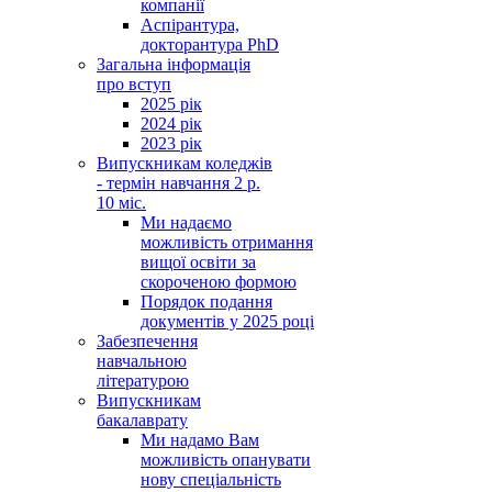
компанії
Аспірантура,
докторантура PhD
Загальна інформація
про вступ
2025 рік
2024 рік
2023 рік
Випускникам коледжів
- термін навчання 2 р.
10 міс.
Ми надаємо
можливість отримання
вищої освіти за
скороченою формою
Порядок подання
документів у 2025 році
Забезпечення
навчальною
літературою
Випускникам
бакалаврату
Ми надамо Вам
можливість опанувати
нову спеціальність