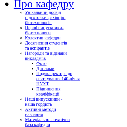
Про кафедру
Унікальний досвід
підготовки фахівців-
біотехнологів
Перші випускники-
біотехнологи
Колектив кафедри
Досягнення студентів
та аспірантів
Нагороди та відзнаки
викладачів
Фото
Дипломи
Подяка ректора до
святкування 140-річчя
НУХТ
Підвищення
кваліфікації
Наші випускники -
наша гордість
Активні методи
навчання
Матеріально - технічна
база кафедри