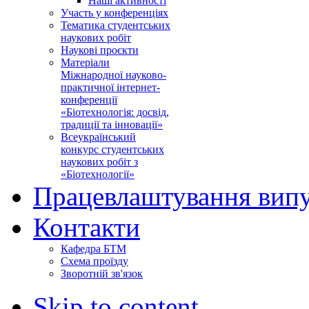
Наші активності
Участь у конференціях
Тематика студентських
наукових робіт
Наукові проєкти
Матеріали
Міжнародної науково-
практичної інтернет-
конференції
«Біотехнологія: досвід,
традиції та інновації»
Всеукраїнський
конкурс студентських
наукових робіт з
«Біотехнології»
Працевлаштування випу
Контакти
Кафедра БТМ
Схема проїзду
Зворотній зв'язок
Skip to content