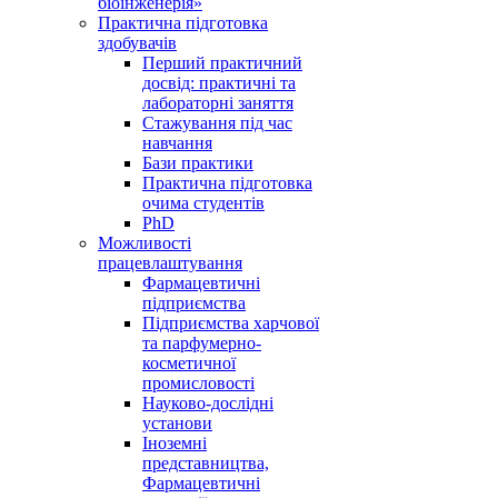
біоінженерія»
Практична підготовка
здобувачів
Перший практичний
досвід: практичні та
лабораторні заняття
Стажування під час
навчання
Бази практики
Практична підготовка
очима студентів
PhD
Можливості
працевлаштування
Фармацевтичні
підприємства
Підприємства харчової
та парфумерно-
косметичної
промисловості
Науково-дослідні
установи
Іноземні
представництва,
Фармацевтичні