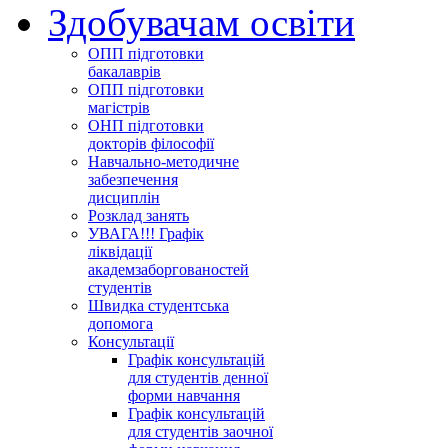
Здобувачам освіти
ОПП підготовки
бакалаврів
ОПП підготовки
магістрів
ОНП підготовки
докторів філософії
Навчально-методичне
забезпечення
дисциплін
Розклад занять
УВАГА!!! Графік
ліквідації
академзаборгованостей
студентів
Швидка студентська
допомога
Консультації
Графік консультацій
для студентів денної
форми навчання
Графік консультацій
для студентів заочної