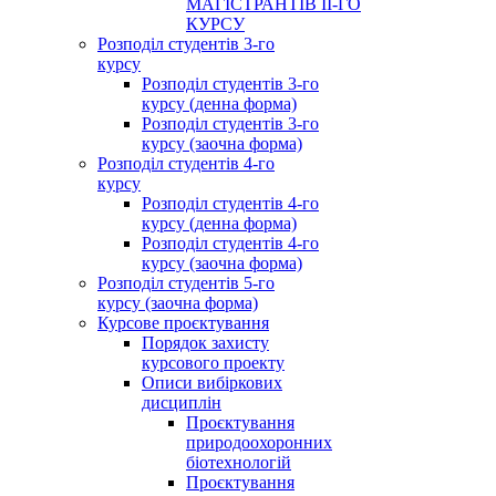
МАГІСТРАНТІВ ІІ-ГО
КУРСУ
Розподіл студентів 3-го
курсу
Розподіл студентів 3-го
курсу (денна форма)
Розподіл студентів 3-го
курсу (заочна форма)
Розподіл студентів 4-го
курсу
Розподіл студентів 4-го
курсу (денна форма)
Розподіл студентів 4-го
курсу (заочна форма)
Розподіл студентів 5-го
курсу (заочна форма)
Курсове проєктування
Порядок захисту
курсового проекту
Описи вибіркових
дисциплін
Проєктування
природоохоронних
біотехнологій
Проєктування