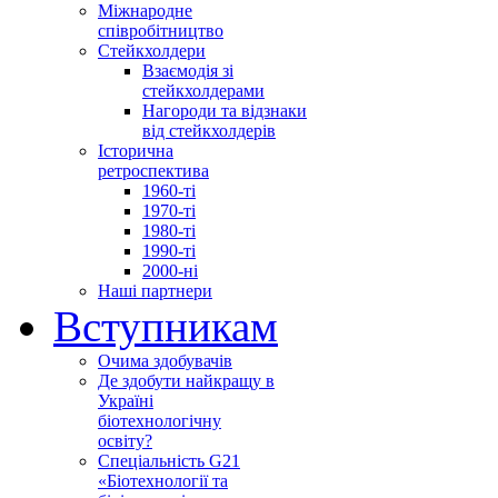
Міжнародне
співробітництво
Стейкхолдери
Взаємодія зі
стейкхолдерами
Нагороди та відзнаки
від стейкхолдерів
Історична
ретроспектива
1960-ті
1970-ті
1980-ті
1990-ті
2000-ні
Наші партнери
Вступникам
Очима здобувачів
Де здобути найкращу в
Україні
біотехнологічну
освіту?
Спеціальність G21
«Біотехнології та