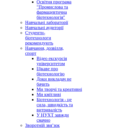
Освітня програма
"Промислова та
фармацевтична
біотехнологія"
Навчальні лабораторії
Навчальні аудиторії
Студенти-
біотехнологи
рекомендують
Навчання, дозвілля,
спорт
Відео екскурсія
університетом
Цікаве про
біотехнологію
Доки викладач не
бачить
Ми творчі та креативні
Ми кмітливі
Біотехнологія - це
сила, швидкість та
витривалість
У НУХТ завжди
смачно
Зворотній звя’зок