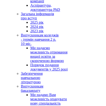
компанії
Аспірантура,
докторантура PhD
Загальна інформація
про вступ
2025 рік
2024 рік
2023 рік
Випускникам коледжів
- термін навчання 2 р.
10 міс.
Ми надаємо
можливість отримання
вищої освіти за
скороченою формою
Порядок подання
документів у 2025 році
Забезпечення
навчальною
літературою
Випускникам
бакалаврату
Ми надамо Вам
можливість опанувати
нову спеціальність