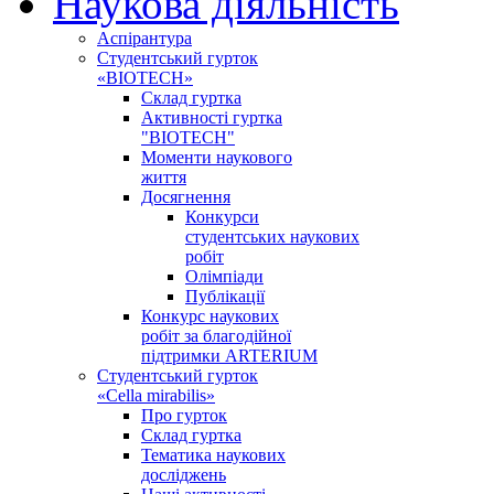
Наукова діяльність
Аспірантура
Студентський гурток
«BIOTECH»
Склад гуртка
Активності гуртка
"BIOTECH"
Моменти наукового
життя
Досягнення
Конкурси
студентських наукових
робіт
Олімпіади
Публікації
Конкурс наукових
робіт за благодійної
підтримки ARTERIUM
Студентський гурток
«Cella mirabilis»
Про гурток
Склад гуртка
Тематика наукових
досліджень