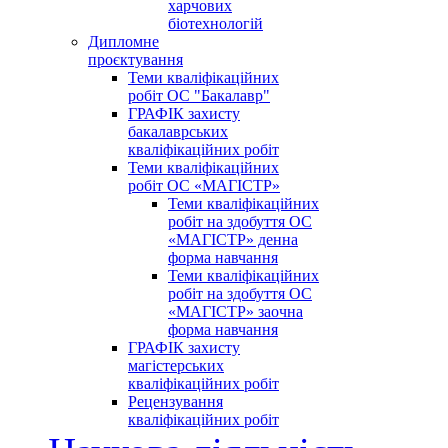
харчових
біотехнологій
Дипломне
проєктування
Теми кваліфікаційних
робіт ОС "Бакалавр"
ГРАФІК захисту
бакалаврських
кваліфікаційних робіт
Теми кваліфікаційних
робіт ОС «МАГІСТР»
Теми кваліфікаційних
робіт на здобуття ОС
«МАГІСТР» денна
форма навчання
Теми кваліфікаційних
робіт на здобуття ОС
«МАГІСТР» заочна
форма навчання
ГРАФІК захисту
магістерських
кваліфікаційних робіт
Рецензування
кваліфікаційних робіт