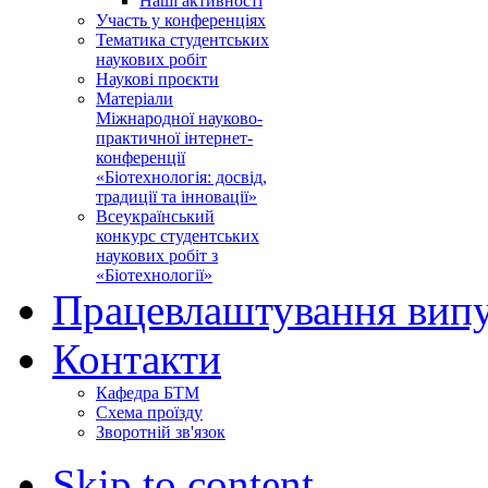
Наші активності
Участь у конференціях
Тематика студентських
наукових робіт
Наукові проєкти
Матеріали
Міжнародної науково-
практичної інтернет-
конференції
«Біотехнологія: досвід,
традиції та інновації»
Всеукраїнський
конкурс студентських
наукових робіт з
«Біотехнології»
Працевлаштування випу
Контакти
Кафедра БТМ
Схема проїзду
Зворотній зв'язок
Skip to content