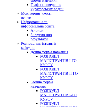
форми навчання
Графік проведення
кураторських годин
Моніторинг якості
освіти
Неформальна та
інфоромальна освіта
Анонси
Звітуємо про
результати
Розподіл магістрантів
кафедри
Денна форма навчання
РОЗПОДІЛ
МАГІСТРАНТІВ І-ГО
КУРСУ
РОЗПОДІЛ
МАГІСТРАНТІВ ІІ-ГО
КУРСУ
Заочна форма
навчання
РОЗПОДІЛ
МАГІСТРАНТІВ І-ГО
КУРСУ
РОЗПОДІЛ