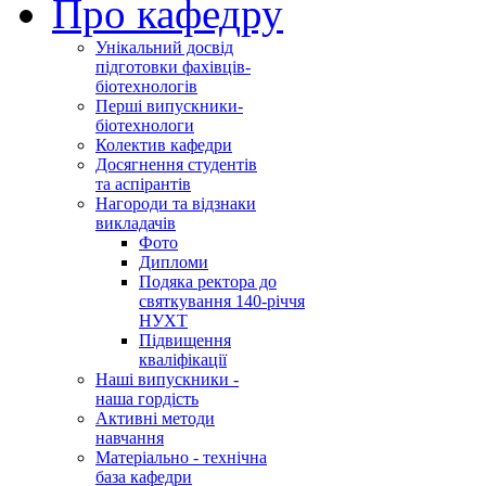
Про кафедру
Унікальний досвід
підготовки фахівців-
біотехнологів
Перші випускники-
біотехнологи
Колектив кафедри
Досягнення студентів
та аспірантів
Нагороди та відзнаки
викладачів
Фото
Дипломи
Подяка ректора до
святкування 140-річчя
НУХТ
Підвищення
кваліфікації
Наші випускники -
наша гордість
Активні методи
навчання
Матеріально - технічна
база кафедри