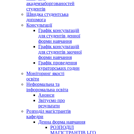
академзаборгованостей
студентів
Швидка студентська
допомога
Консультації
Графік консультацій
для студентів денної
форми навчання
Графік консультацій
для студентів заочної
форми навчання
Графік проведення
кураторських годин
Моніторинг якості
освіти
Неформальна та
інфоромальна освіта
Анонси
Звітуємо про
результати
Розподіл магістрантів
кафедри
Денна форма навчання
РОЗПОДІЛ
МАГІСТРАНТІВ І-ГО