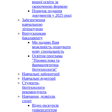
вищої освіти за
скороченою формою
Порядок подання
документів у 2025 році
Забезпечення
навчальною
літературою
Випускникам
бакалаврату
Ми надамо Вам
можливість опанувати
нову спеціальність
Освітня програма
"Промислова та
фармацевтична
біотехнологія"
Навчальні лабораторії
Навчальні аудиторії
Студенти-
біотехнологи
рекомендують
Навчання, дозвілля,
спорт
Відео екскурсія
університетом