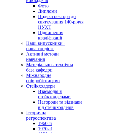
викладачів
Фото
Дипломи
Подяка ректора до
святкування 140-річчя
НУХТ
Підвищення
кваліфікації
Наші випускники -
наша гордість
Активні методи
навчання
Матеріально - технічна
база кафедри
Міжнародне
співробітництво
Стейкхолдери
Взаємодія зі
стейкхолдерами
Нагороди та відзнаки
від стейкхолдерів
Історична
ретроспектива
1960-ті
1970-ті