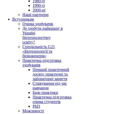
1980-ті
1990-ті
2000-ні
Наші партнери
Вступникам
Очима здобувачів
Де здобути найкращу в
Україні
біотехнологічну
освіту?
Спеціальність G21
«Біотехнології та
біоінженерія»
Практична підготовка
здобувачів
Перший практичний
досвід: практичні та
лабораторні заняття
Стажування під час
навчання
Бази практики
Практична підготовка
очима студентів
PhD
Можливості