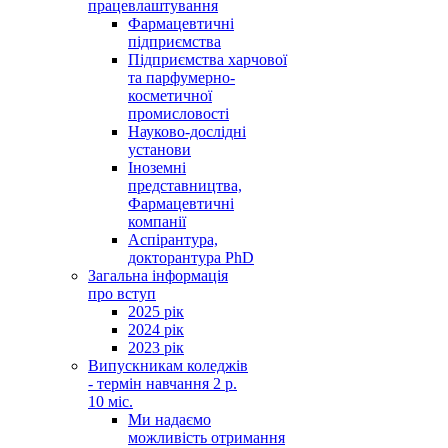
працевлаштування
Фармацевтичні
підприємства
Підприємства харчової
та парфумерно-
косметичної
промисловості
Науково-дослідні
установи
Іноземні
представництва,
Фармацевтичні
компанії
Аспірантура,
докторантура PhD
Загальна інформація
про вступ
2025 рік
2024 рік
2023 рік
Випускникам коледжів
- термін навчання 2 р.
10 міс.
Ми надаємо
можливість отримання