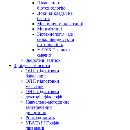
Цікаве про
біотехнологію
Доки викладач не
бачить
Ми творчі та креативні
Ми кмітливі
Біотехнологія - це
сила, швидкість та
витривалість
У НУХТ завжди
смачно
Зворотній звя’зок
Здобувачам освіти
ОПП підготовки
бакалаврів
ОПП підготовки
магістрів
ОНП підготовки
докторів філософії
Навчально-методичне
забезпечення
дисциплін
Розклад занять
УВАГА!!! Графік
ліквідації