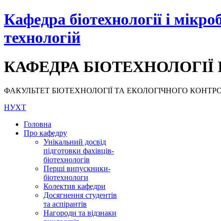
Кафедра біотехнології і мікро
технологій
КАФЕДРА БІОТЕХНОЛОГІЇ 
ФАКУЛЬТЕТ БІОТЕХНОЛОГІЇ ТА ЕКОЛОГІЧНОГО КОНТРОЛЮ, НУ
НУХТ
Головна
Про кафедру
Унікальний досвід
підготовки фахівців-
біотехнологів
Перші випускники-
біотехнологи
Колектив кафедри
Досягнення студентів
та аспірантів
Нагороди та відзнаки