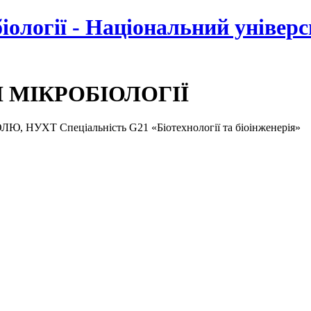
біології - Національний універ
І МІКРОБІОЛОГІЇ
ХТ Спеціальність G21 «Біотехнології та біоінженерія»