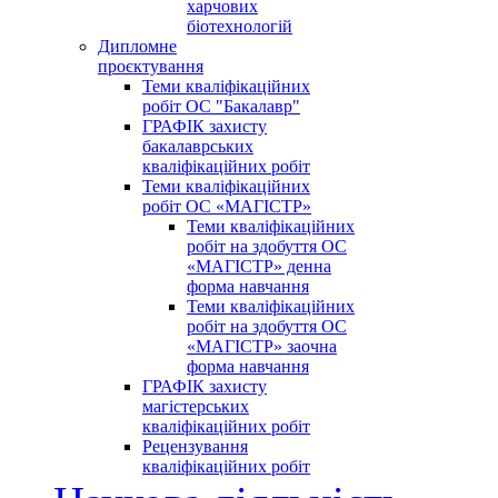
харчових
біотехнологій
Дипломне
проєктування
Теми кваліфікаційних
робіт ОС "Бакалавр"
ГРАФІК захисту
бакалаврських
кваліфікаційних робіт
Теми кваліфікаційних
робіт ОС «МАГІСТР»
Теми кваліфікаційних
робіт на здобуття ОС
«МАГІСТР» денна
форма навчання
Теми кваліфікаційних
робіт на здобуття ОС
«МАГІСТР» заочна
форма навчання
ГРАФІК захисту
магістерських
кваліфікаційних робіт
Рецензування
кваліфікаційних робіт