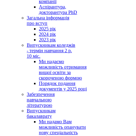
компанії
Аспірантура,
докторантура PhD
Загальна інформація
про вступ
2025 рік
2024 рік
2023 рік
Випускникам коледжів
- термін навчання 2 р.
10 міс.
Ми надаємо
можливість отримання
вищої освіти за
скороченою формою
Порядок подання
документів у 2025 році
Забезпечення
навчальною
літературою
Випускникам
бакалаврату
Ми надамо Вам
можливість опанувати
нову спеціальність