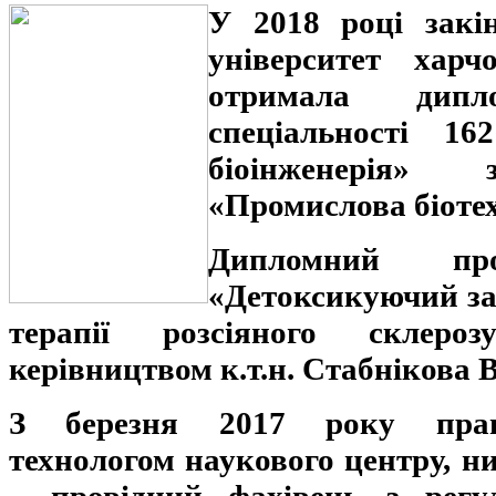
У 2018 році закі
університет харч
отримала дип
спеціальності 16
біоінженерія» 
«Промислова біотех
Дипломний п
«Детоксикуючий за
терапії розсіяного склеро
керівництвом к.т.н. Стабнікова 
З березня 2017 року
пра
технологом наукового центру, ни
– провідний фахівець з регул