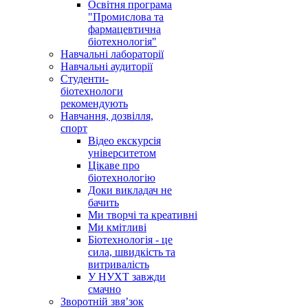
Освітня програма
"Промислова та
фармацевтична
біотехнологія"
Навчальні лабораторії
Навчальні аудиторії
Студенти-
біотехнологи
рекомендують
Навчання, дозвілля,
спорт
Відео екскурсія
університетом
Цікаве про
біотехнологію
Доки викладач не
бачить
Ми творчі та креативні
Ми кмітливі
Біотехнологія - це
сила, швидкість та
витривалість
У НУХТ завжди
смачно
Зворотній звя’зок