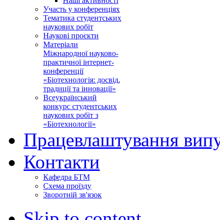
Наші активності
Участь у конференціях
Тематика студентських
наукових робіт
Наукові проєкти
Матеріали
Міжнародної науково-
практичної інтернет-
конференції
«Біотехнологія: досвід,
традиції та інновації»
Всеукраїнський
конкурс студентських
наукових робіт з
«Біотехнології»
Працевлаштування випу
Контакти
Кафедра БТМ
Схема проїзду
Зворотній зв'язок
Skip to content