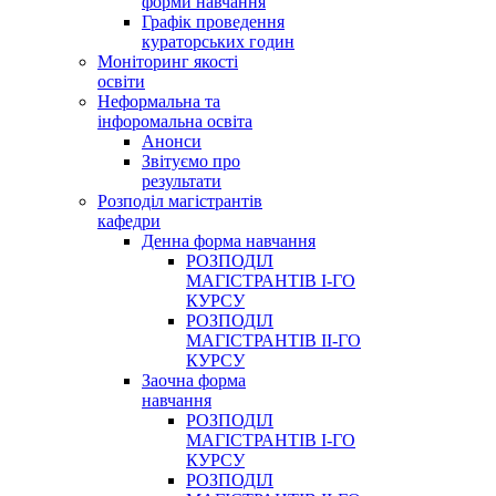
форми навчання
Графік проведення
кураторських годин
Моніторинг якості
освіти
Неформальна та
інфоромальна освіта
Анонси
Звітуємо про
результати
Розподіл магістрантів
кафедри
Денна форма навчання
РОЗПОДІЛ
МАГІСТРАНТІВ І-ГО
КУРСУ
РОЗПОДІЛ
МАГІСТРАНТІВ ІІ-ГО
КУРСУ
Заочна форма
навчання
РОЗПОДІЛ
МАГІСТРАНТІВ І-ГО
КУРСУ
РОЗПОДІЛ