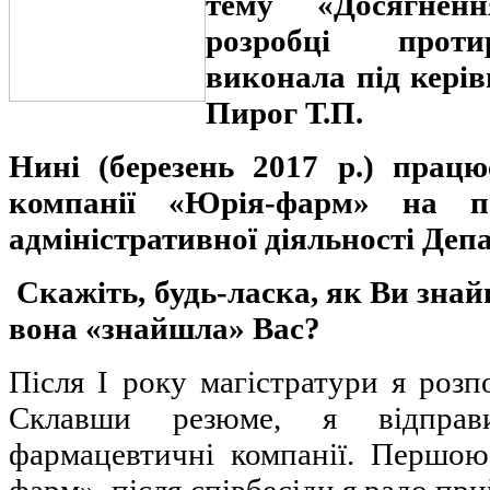
тему «Досягненн
розробці прот
виконала під керів
Пирог Т.П.
Нині (березень 2017 р.) прац
компанії «Юрія-фарм» на п
адміністративної діяльності Де
Скажіть, будь-ласка, як Ви зна
вона «знайшла» Вас?
Після І року магістратури я роз
Склавши резюме, я відправ
фармацевтичні компанії. Першою
фарм», після співбесіди я радо пр