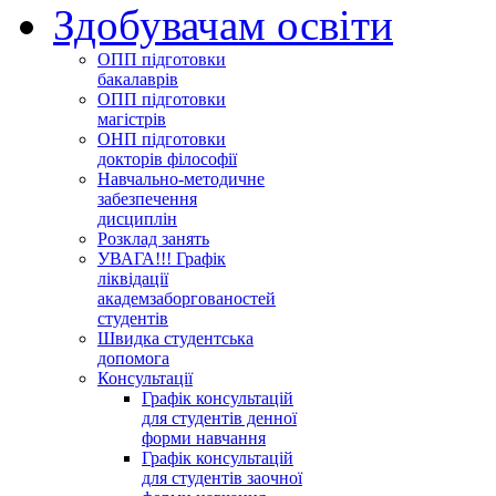
Здобувачам освіти
ОПП підготовки
бакалаврів
ОПП підготовки
магістрів
ОНП підготовки
докторів філософії
Навчально-методичне
забезпечення
дисциплін
Розклад занять
УВАГА!!! Графік
ліквідації
академзаборгованостей
студентів
Швидка студентська
допомога
Консультації
Графік консультацій
для студентів денної
форми навчання
Графік консультацій
для студентів заочної