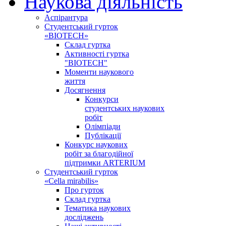
Наукова діяльність
Аспірантура
Студентський гурток
«BIOTECH»
Склад гуртка
Активності гуртка
"BIOTECH"
Моменти наукового
життя
Досягнення
Конкурси
студентських наукових
робіт
Олімпіади
Публікації
Конкурс наукових
робіт за благодійної
підтримки ARTERIUM
Студентський гурток
«Cella mirabilis»
Про гурток
Склад гуртка
Тематика наукових
досліджень