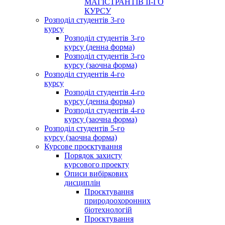
МАГІСТРАНТІВ ІІ-ГО
КУРСУ
Розподіл студентів 3-го
курсу
Розподіл студентів 3-го
курсу (денна форма)
Розподіл студентів 3-го
курсу (заочна форма)
Розподіл студентів 4-го
курсу
Розподіл студентів 4-го
курсу (денна форма)
Розподіл студентів 4-го
курсу (заочна форма)
Розподіл студентів 5-го
курсу (заочна форма)
Курсове проєктування
Порядок захисту
курсового проекту
Описи вибіркових
дисциплін
Проєктування
природоохоронних
біотехнологій
Проєктування