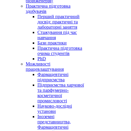
біоінженерія»
Практична підготовка
здобувачів
Перший практичний
досвід: практичні та
лабораторні заняття
Стажування під час
навчання
Бази практики
Практична підготовка
очима студентів
PhD
Можливості
працевлаштування
Фармацевтичні
підприємства
Підприємства харчової
та парфумерно-
косметичної
промисловості
Науково-дослідні
установи
Іноземні
представництва,
Фармацевтичні