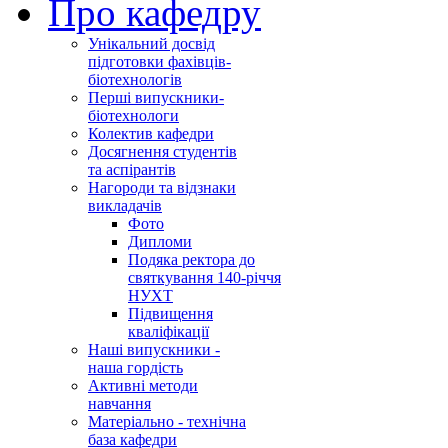
Про кафедру
Унікальний досвід
підготовки фахівців-
біотехнологів
Перші випускники-
біотехнологи
Колектив кафедри
Досягнення студентів
та аспірантів
Нагороди та відзнаки
викладачів
Фото
Дипломи
Подяка ректора до
святкування 140-річчя
НУХТ
Підвищення
кваліфікації
Наші випускники -
наша гордість
Активні методи
навчання
Матеріально - технічна
база кафедри