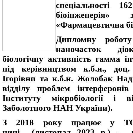
спеціальності 16
біоінженерія» 
«Фармацевтична бі
Дипломну робот
наночасток ді
біологічну активність гамма і
під керівництвом к.б.н., доц
Ігорівни та к.б.н. Жолобак Наді
відділу проблем інтерферонів
Інституту мікробіології і ві
Заболотного НАН України).
З 2018 року працює у Т
нині (листопад 2023 р.) - н