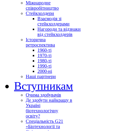
Міжнародне
співробітництво
Стейкхолдери
Взаємодія зі
стейкхолдерами
Нагороди та відзнаки
від стейкхолдерів
Історична
ретроспектива
1960-ті
1970-ті
1980-ті
1990-ті
2000-ні
Наші партнери
Вступникам
Очима здобувачів
Де здобути найкращу в
Україні
біотехнологічну
освіту?
Спеціальність G21
«Біотехнології та