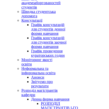
академзаборгованостей
студентів
Швидка студентська
допомога
Консультації
Графік консультацій
для студентів денної
форми навчання
Графік консультацій
для студентів заочної
форми навчання
Графік проведення
кураторських годин
Моніторинг якості
освіти
Неформальна та
інфоромальна освіта
Анонси
Звітуємо про
результати
Розподіл магістрантів
кафедри
Денна форма навчання
РОЗПОДІЛ
МАГІСТРАНТІВ І-ГО