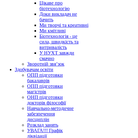
Цікаве про
біотехнологію
Доки викладач не
бачить
Ми творчі та креативні
Ми кмітливі
Біотехнологія - це
сила, швидкість та
витривалість
У НУХТ завжди
смачно
Зворотній звя’зок
Здобувачам освіти
ОПП підготовки
бакалаврів
ОПП підготовки
магістрів
ОНП підготовки
докторів філософії
Навчально-методичне
забезпечення
дисциплін
Розклад занять
УВАГА!!! Графік
ліквідації