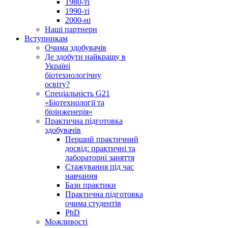
1980-ті
1990-ті
2000-ні
Наші партнери
Вступникам
Очима здобувачів
Де здобути найкращу в
Україні
біотехнологічну
освіту?
Спеціальність G21
«Біотехнології та
біоінженерія»
Практична підготовка
здобувачів
Перший практичний
досвід: практичні та
лабораторні заняття
Стажування під час
навчання
Бази практики
Практична підготовка
очима студентів
PhD
Можливості