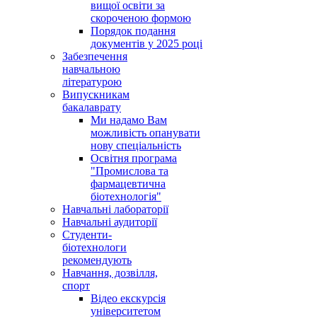
вищої освіти за
скороченою формою
Порядок подання
документів у 2025 році
Забезпечення
навчальною
літературою
Випускникам
бакалаврату
Ми надамо Вам
можливість опанувати
нову спеціальність
Освітня програма
"Промислова та
фармацевтична
біотехнологія"
Навчальні лабораторії
Навчальні аудиторії
Студенти-
біотехнологи
рекомендують
Навчання, дозвілля,
спорт
Відео екскурсія
університетом