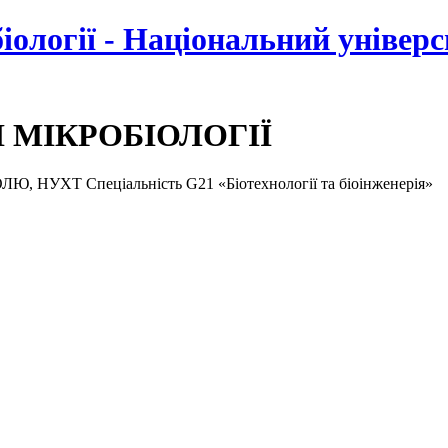
біології - Національний універ
І МІКРОБІОЛОГІЇ
ХТ Спеціальність G21 «Біотехнології та біоінженерія»