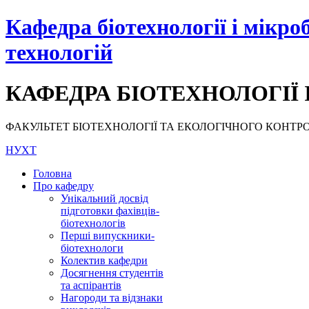
Кафедра біотехнології і мікро
технологій
КАФЕДРА БІОТЕХНОЛОГІЇ 
ФАКУЛЬТЕТ БІОТЕХНОЛОГІЇ ТА ЕКОЛОГІЧНОГО КОНТРОЛЮ, НУ
НУХТ
Головна
Про кафедру
Унікальний досвід
підготовки фахівців-
біотехнологів
Перші випускники-
біотехнологи
Колектив кафедри
Досягнення студентів
та аспірантів
Нагороди та відзнаки