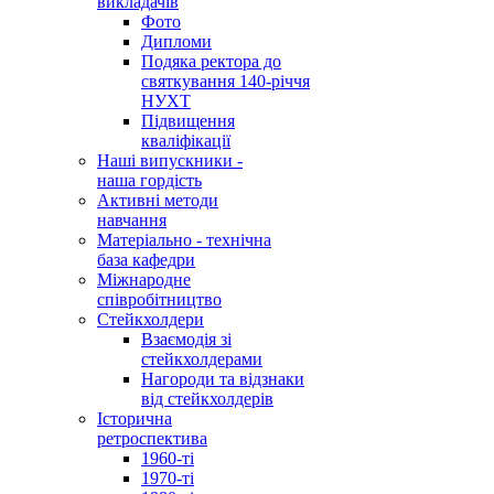
викладачів
Фото
Дипломи
Подяка ректора до
святкування 140-річчя
НУХТ
Підвищення
кваліфікації
Наші випускники -
наша гордість
Активні методи
навчання
Матеріально - технічна
база кафедри
Міжнародне
співробітництво
Стейкхолдери
Взаємодія зі
стейкхолдерами
Нагороди та відзнаки
від стейкхолдерів
Історична
ретроспектива
1960-ті
1970-ті