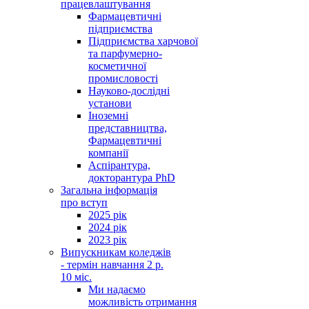
працевлаштування
Фармацевтичні
підприємства
Підприємства харчової
та парфумерно-
косметичної
промисловості
Науково-дослідні
установи
Іноземні
представництва,
Фармацевтичні
компанії
Аспірантура,
докторантура PhD
Загальна інформація
про вступ
2025 рік
2024 рік
2023 рік
Випускникам коледжів
- термін навчання 2 р.
10 міс.
Ми надаємо
можливість отримання