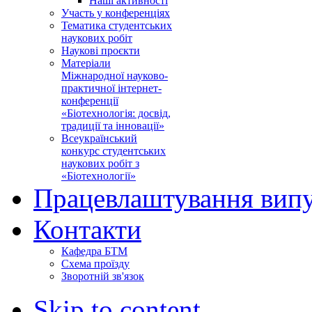
Наші активності
Участь у конференціях
Тематика студентських
наукових робіт
Наукові проєкти
Матеріали
Міжнародної науково-
практичної інтернет-
конференції
«Біотехнологія: досвід,
традиції та інновації»
Всеукраїнський
конкурс студентських
наукових робіт з
«Біотехнології»
Працевлаштування випу
Контакти
Кафедра БТМ
Схема проїзду
Зворотній зв'язок
Skip to content