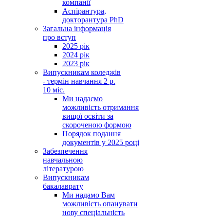
компанії
Аспірантура,
докторантура PhD
Загальна інформація
про вступ
2025 рік
2024 рік
2023 рік
Випускникам коледжів
- термін навчання 2 р.
10 міс.
Ми надаємо
можливість отримання
вищої освіти за
скороченою формою
Порядок подання
документів у 2025 році
Забезпечення
навчальною
літературою
Випускникам
бакалаврату
Ми надамо Вам
можливість опанувати
нову спеціальність