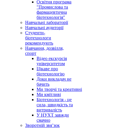
Освітня програма
"Промислова та
фармацевтична
біотехнологія"
Навчальні лабораторії
Навчальні аудиторії
Студенти-
біотехнологи
рекомендують
Навчання, дозвілля,
спорт
Відео екскурсія
університетом
Цікаве про
біотехнологію
Доки викладач не
бачить
Ми творчі та креативні
Ми кмітливі
Біотехнологія - це
сила, швидкість та
витривалість
У НУХТ завжди
смачно
Зворотній звя’зок