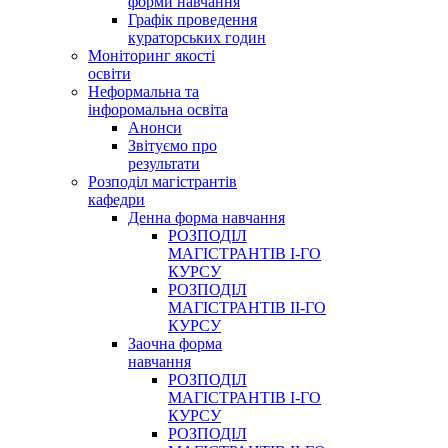
форми навчання
Графік проведення
кураторських годин
Моніторинг якості
освіти
Неформальна та
інфоромальна освіта
Анонси
Звітуємо про
результати
Розподіл магістрантів
кафедри
Денна форма навчання
РОЗПОДІЛ
МАГІСТРАНТІВ І-ГО
КУРСУ
РОЗПОДІЛ
МАГІСТРАНТІВ ІІ-ГО
КУРСУ
Заочна форма
навчання
РОЗПОДІЛ
МАГІСТРАНТІВ І-ГО
КУРСУ
РОЗПОДІЛ