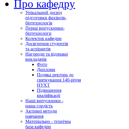
Про кафедру
Унікальний досвід
підготовки фахівців-
біотехнологів
Перші випускники-
біотехнологи
Колектив кафедри
Досягнення студентів
та аспірантів
Нагороди та відзнаки
викладачів
Фото
Дипломи
Подяка ректора до
святкування 140-річчя
НУХТ
Підвищення
кваліфікації
Наші випускники -
наша гордість
Активні методи
навчання
Матеріально - технічна
база кафедри