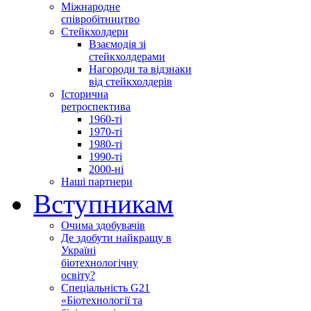
Міжнародне
співробітництво
Стейкхолдери
Взаємодія зі
стейкхолдерами
Нагороди та відзнаки
від стейкхолдерів
Історична
ретроспектива
1960-ті
1970-ті
1980-ті
1990-ті
2000-ні
Наші партнери
Вступникам
Очима здобувачів
Де здобути найкращу в
Україні
біотехнологічну
освіту?
Спеціальність G21
«Біотехнології та