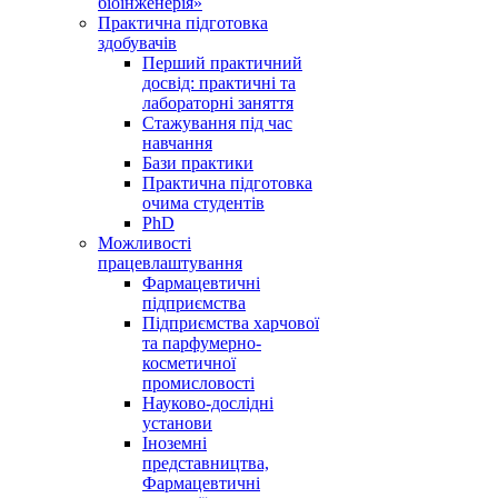
біоінженерія»
Практична підготовка
здобувачів
Перший практичний
досвід: практичні та
лабораторні заняття
Стажування під час
навчання
Бази практики
Практична підготовка
очима студентів
PhD
Можливості
працевлаштування
Фармацевтичні
підприємства
Підприємства харчової
та парфумерно-
косметичної
промисловості
Науково-дослідні
установи
Іноземні
представництва,
Фармацевтичні