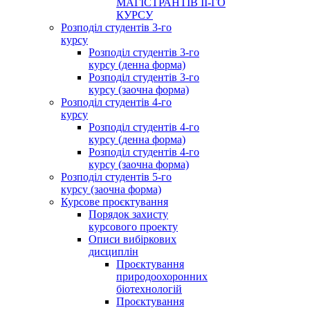
МАГІСТРАНТІВ ІІ-ГО
КУРСУ
Розподіл студентів 3-го
курсу
Розподіл студентів 3-го
курсу (денна форма)
Розподіл студентів 3-го
курсу (заочна форма)
Розподіл студентів 4-го
курсу
Розподіл студентів 4-го
курсу (денна форма)
Розподіл студентів 4-го
курсу (заочна форма)
Розподіл студентів 5-го
курсу (заочна форма)
Курсове проєктування
Порядок захисту
курсового проекту
Описи вибіркових
дисциплін
Проєктування
природоохоронних
біотехнологій
Проєктування