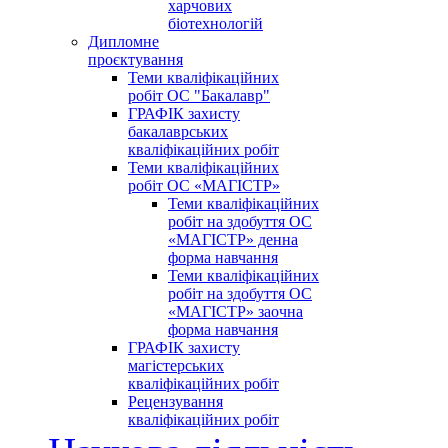
харчових
біотехнологій
Дипломне
проєктування
Теми кваліфікаційних
робіт ОС "Бакалавр"
ГРАФІК захисту
бакалаврських
кваліфікаційних робіт
Теми кваліфікаційних
робіт ОС «МАГІСТР»
Теми кваліфікаційних
робіт на здобуття ОС
«МАГІСТР» денна
форма навчання
Теми кваліфікаційних
робіт на здобуття ОС
«МАГІСТР» заочна
форма навчання
ГРАФІК захисту
магістерських
кваліфікаційних робіт
Рецензування
кваліфікаційних робіт