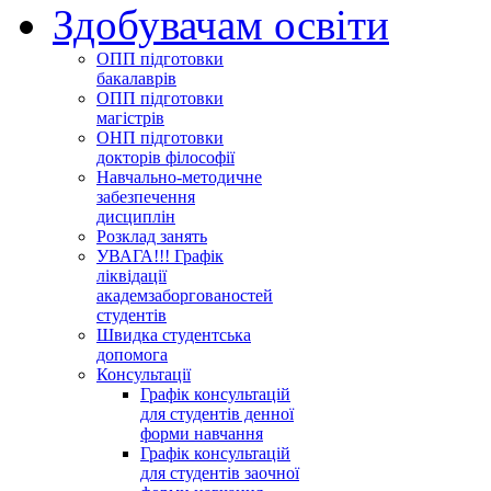
Здобувачам освіти
ОПП підготовки
бакалаврів
ОПП підготовки
магістрів
ОНП підготовки
докторів філософії
Навчально-методичне
забезпечення
дисциплін
Розклад занять
УВАГА!!! Графік
ліквідації
академзаборгованостей
студентів
Швидка студентська
допомога
Консультації
Графік консультацій
для студентів денної
форми навчання
Графік консультацій
для студентів заочної