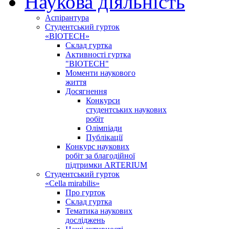
Наукова діяльність
Аспірантура
Студентський гурток
«BIOTECH»
Склад гуртка
Активності гуртка
"BIOTECH"
Моменти наукового
життя
Досягнення
Конкурси
студентських наукових
робіт
Олімпіади
Публікації
Конкурс наукових
робіт за благодійної
підтримки ARTERIUM
Студентський гурток
«Cella mirabilis»
Про гурток
Склад гуртка
Тематика наукових
досліджень