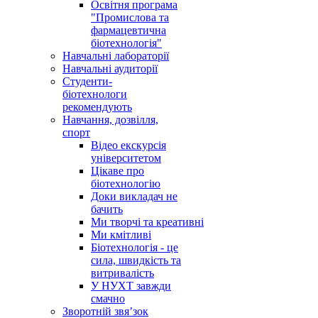
Освітня програма
"Промислова та
фармацевтична
біотехнологія"
Навчальні лабораторії
Навчальні аудиторії
Студенти-
біотехнологи
рекомендують
Навчання, дозвілля,
спорт
Відео екскурсія
університетом
Цікаве про
біотехнологію
Доки викладач не
бачить
Ми творчі та креативні
Ми кмітливі
Біотехнологія - це
сила, швидкість та
витривалість
У НУХТ завжди
смачно
Зворотній звя’зок