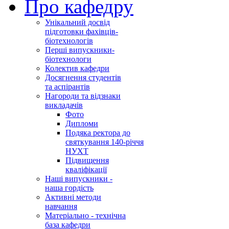
Про кафедру
Унікальний досвід
підготовки фахівців-
біотехнологів
Перші випускники-
біотехнологи
Колектив кафедри
Досягнення студентів
та аспірантів
Нагороди та відзнаки
викладачів
Фото
Дипломи
Подяка ректора до
святкування 140-річчя
НУХТ
Підвищення
кваліфікації
Наші випускники -
наша гордість
Активні методи
навчання
Матеріально - технічна
база кафедри