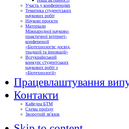
Наші активності
Участь у конференціях
Тематика студентських
наукових робіт
Наукові проєкти
Матеріали
Міжнародної науково-
практичної інтернет-
конференції
«Біотехнологія: досвід,
традиції та інновації»
Всеукраїнський
конкурс студентських
наукових робіт з
«Біотехнології»
Працевлаштування випу
Контакти
Кафедра БТМ
Схема проїзду
Зворотній зв'язок
Skip to content