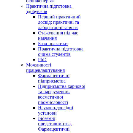
біоінженерія»
Практична підготовка
здобувачів
Перший практичний
досвід: практичні та
лабораторні заняття
Стажування під час
навчання
Бази практики
Практична підготовка
очима студентів
PhD
Можливості
працевлаштування
Фармацевтичні
підприємства
Підприємства харчової
та парфумерно-
косметичної
промисловості
Науково-дослідні
установи
Іноземні
представництва,
Фармацевтичні