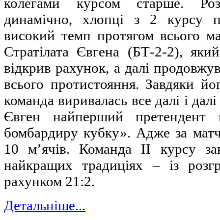
колегами курсом старше. Ро
динамічно, хлопці з 2 курсу п
високий темп протягом всього ма
Стратілата Євгена (БТ-2-2), яки
відкрив рахунок, а далі продовжу
всього протистояння. Завдяки йо
команда виривалась все далі і дал
Євген найперший претендент 
бомбардиру кубку». Адже за матч
10 м’ячів. Команда ІІ курсу з
найкращих традиціях – із роз
рахунком 21:2.
Детальніше...