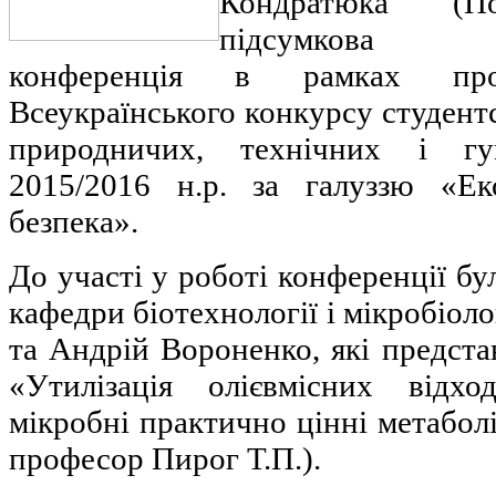
Кондратюка (По
підсумкова на
конференція в рамках пр
Всеукраїнського конкурсу студентс
природничих, технічних і г
2015/2016 н.р. за галуззю «Ек
безпека».
До участі у роботі конференції бу
кафедри біотехнології і мікробіол
та Андрій Вороненко, які предста
«Утилізація олієвмісних відхо
мікробні практично цінні метаболіт
професор Пирог Т.П.).