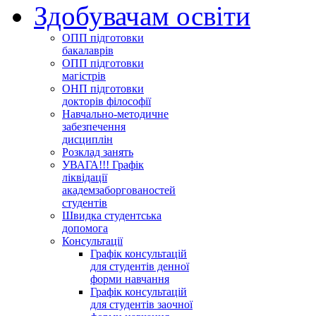
Здобувачам освіти
ОПП підготовки
бакалаврів
ОПП підготовки
магістрів
ОНП підготовки
докторів філософії
Навчально-методичне
забезпечення
дисциплін
Розклад занять
УВАГА!!! Графік
ліквідації
академзаборгованостей
студентів
Швидка студентська
допомога
Консультації
Графік консультацій
для студентів денної
форми навчання
Графік консультацій
для студентів заочної