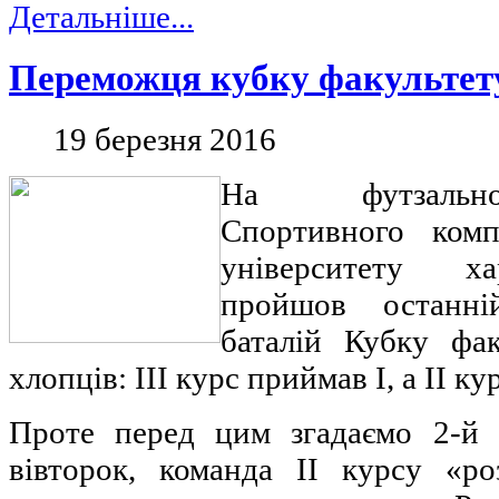
Детальніше...
Переможця кубку факультету
19 березня 2016
На футзальн
Спортивного комп
університету ха
пройшов останні
баталій Кубку фа
хлопців: ІІІ курс приймав І, а ІІ кур
Проте перед цим згадаємо 2-й 
вівторок, команда ІІ курсу «ро