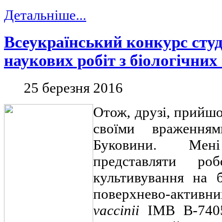
Детальніше...
Всеукраїнський конкурс сту
наукових робіт з біологічних
25 березня 2016
Отож, друзі, прийшо
своїми враження
Буковини. Мен
представляти р
культивування на б
поверхнево-активн
vaccinii
IMB B-7405