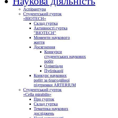
Наукова діяльність
Аспірантура
Студентський гурток
«BIOTECH»
Склад гуртка
Активності гуртка
"BIOTECH"
Моменти наукового
життя
Досягнення
Конкурси
студентських наукових
робіт
Олімпіади
Публікації
Конкурс наукових
робіт за благодійної
підтримки ARTERIUM
Студентський гурток
«Cella mirabilis»
Про гурток
Склад гуртка
Тематика наукових
досліджень