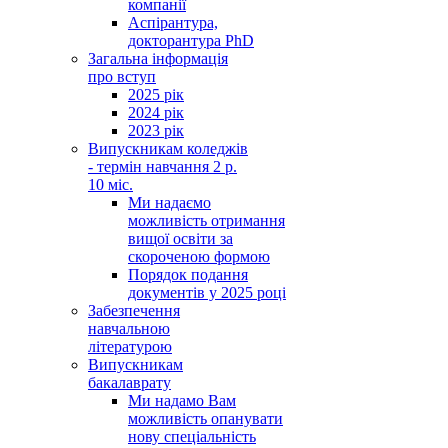
компанії
Аспірантура,
докторантура PhD
Загальна інформація
про вступ
2025 рік
2024 рік
2023 рік
Випускникам коледжів
- термін навчання 2 р.
10 міс.
Ми надаємо
можливість отримання
вищої освіти за
скороченою формою
Порядок подання
документів у 2025 році
Забезпечення
навчальною
літературою
Випускникам
бакалаврату
Ми надамо Вам
можливість опанувати
нову спеціальність