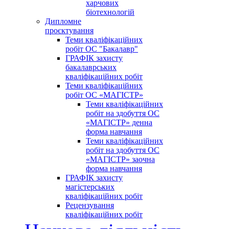
харчових
біотехнологій
Дипломне
проєктування
Теми кваліфікаційних
робіт ОС "Бакалавр"
ГРАФІК захисту
бакалаврських
кваліфікаційних робіт
Теми кваліфікаційних
робіт ОС «МАГІСТР»
Теми кваліфікаційних
робіт на здобуття ОС
«МАГІСТР» денна
форма навчання
Теми кваліфікаційних
робіт на здобуття ОС
«МАГІСТР» заочна
форма навчання
ГРАФІК захисту
магістерських
кваліфікаційних робіт
Рецензування
кваліфікаційних робіт