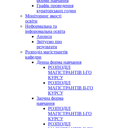
форми навчання
Графік проведення
кураторських годин
Моніторинг якості
освіти
Неформальна та
інфоромальна освіта
Анонси
Звітуємо про
результати
Розподіл магістрантів
кафедри
Денна форма навчання
РОЗПОДІЛ
МАГІСТРАНТІВ І-ГО
КУРСУ
РОЗПОДІЛ
МАГІСТРАНТІВ ІІ-ГО
КУРСУ
Заочна форма
навчання
РОЗПОДІЛ
МАГІСТРАНТІВ І-ГО
КУРСУ
РОЗПОДІЛ