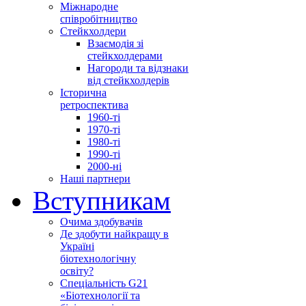
Міжнародне
співробітництво
Стейкхолдери
Взаємодія зі
стейкхолдерами
Нагороди та відзнаки
від стейкхолдерів
Історична
ретроспектива
1960-ті
1970-ті
1980-ті
1990-ті
2000-ні
Наші партнери
Вступникам
Очима здобувачів
Де здобути найкращу в
Україні
біотехнологічну
освіту?
Спеціальність G21
«Біотехнології та