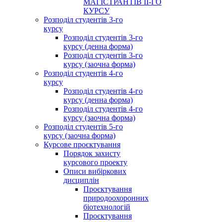
МАГІСТРАНТІВ ІІ-ГО
КУРСУ
Розподіл студентів 3-го
курсу
Розподіл студентів 3-го
курсу (денна форма)
Розподіл студентів 3-го
курсу (заочна форма)
Розподіл студентів 4-го
курсу
Розподіл студентів 4-го
курсу (денна форма)
Розподіл студентів 4-го
курсу (заочна форма)
Розподіл студентів 5-го
курсу (заочна форма)
Курсове проєктування
Порядок захисту
курсового проекту
Описи вибіркових
дисциплін
Проєктування
природоохоронних
біотехнологій
Проєктування