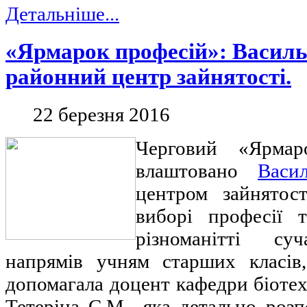
Детальніше...
«Ярмарок професій»: Василь
районний центр зайнятості.
22 березня 2016
Черговий «Ярмар
влаштовано
Васи
центром зайнятос
виборі професії 
різноманітті су
напрямів учням старших класів,
допомагала доцент кафедри біотехн
Тетеріна С.М., яка детально роз