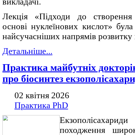
викладачі.
Лекція «Підходи до створення
основі нуклеїнових кислот» була
найсучасніших напрямів розвитку 
Детальніше...
Практика майбутніх докторів
про біосинтез екзополісахари
02 квітня 2026
Практика PhD
Екзополісаха
походження широк