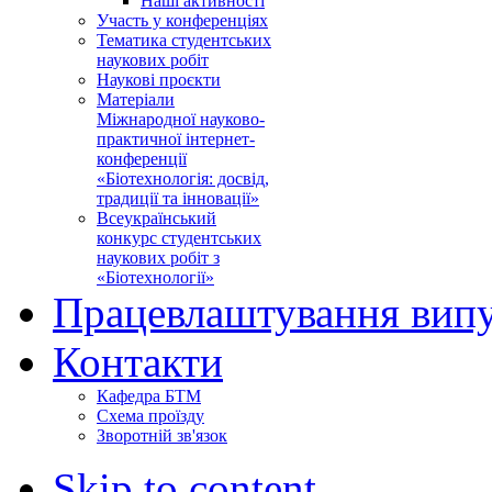
Наші активності
Участь у конференціях
Тематика студентських
наукових робіт
Наукові проєкти
Матеріали
Міжнародної науково-
практичної інтернет-
конференції
«Біотехнологія: досвід,
традиції та інновації»
Всеукраїнський
конкурс студентських
наукових робіт з
«Біотехнології»
Працевлаштування випу
Контакти
Кафедра БТМ
Схема проїзду
Зворотній зв'язок
Skip to content