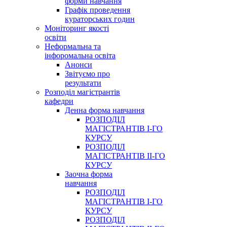
форми навчання
Графік проведення
кураторських годин
Моніторинг якості
освіти
Неформальна та
інфоромальна освіта
Анонси
Звітуємо про
результати
Розподіл магістрантів
кафедри
Денна форма навчання
РОЗПОДІЛ
МАГІСТРАНТІВ І-ГО
КУРСУ
РОЗПОДІЛ
МАГІСТРАНТІВ ІІ-ГО
КУРСУ
Заочна форма
навчання
РОЗПОДІЛ
МАГІСТРАНТІВ І-ГО
КУРСУ
РОЗПОДІЛ