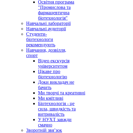
Освітня програма
"Промислова та
фармацевтична
біотехнологія"
Навчальні лабораторії
Навчальні аудиторії
Студенти-
біотехнологи
рекомендують
Навчання, дозвілля,
спорт
Відео екскурсія
університетом
Цікаве про
біотехнологію
Доки викладач не
бачить
Ми творчі та креативні
Ми кмітливі
Біотехнологія - це
сила, швидкість та
витривалість
У НУХТ завжди
смачно
Зворотній звя’зок