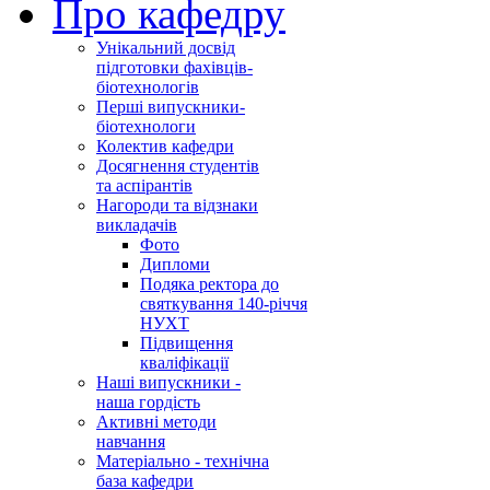
Про кафедру
Унікальний досвід
підготовки фахівців-
біотехнологів
Перші випускники-
біотехнологи
Колектив кафедри
Досягнення студентів
та аспірантів
Нагороди та відзнаки
викладачів
Фото
Дипломи
Подяка ректора до
святкування 140-річчя
НУХТ
Підвищення
кваліфікації
Наші випускники -
наша гордість
Активні методи
навчання
Матеріально - технічна
база кафедри