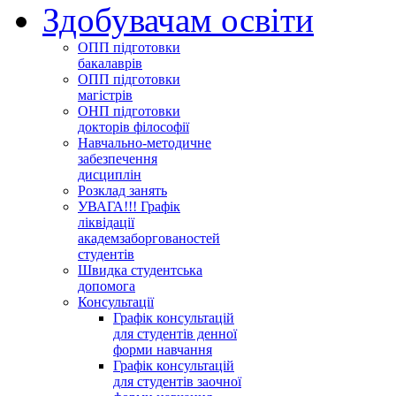
Здобувачам освіти
ОПП підготовки
бакалаврів
ОПП підготовки
магістрів
ОНП підготовки
докторів філософії
Навчально-методичне
забезпечення
дисциплін
Розклад занять
УВАГА!!! Графік
ліквідації
академзаборгованостей
студентів
Швидка студентська
допомога
Консультації
Графік консультацій
для студентів денної
форми навчання
Графік консультацій
для студентів заочної