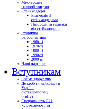
Міжнародне
співробітництво
Стейкхолдери
Взаємодія зі
стейкхолдерами
Нагороди та відзнаки
від стейкхолдерів
Історична
ретроспектива
1960-ті
1970-ті
1980-ті
1990-ті
2000-ні
Наші партнери
Вступникам
Очима здобувачів
Де здобути найкращу в
Україні
біотехнологічну
освіту?
Спеціальність G21
«Біотехнології та