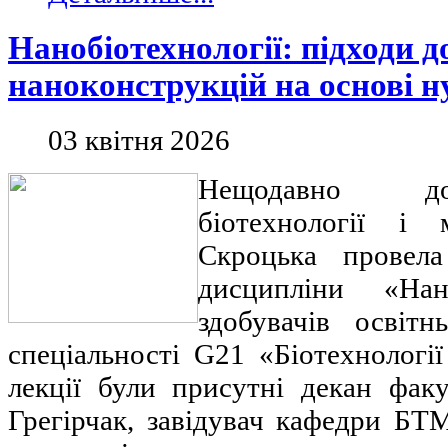
Нанобіотехнології: підходи д
наноконструкцій на основі н
03 квітня 2026
Нещодавно до
біотехнології і 
Скроцька провела
дисципліни «Нано
здобувачів освітн
спеціальності G21 «Біотехнології
лекції були присутні декан фак
Грегірчак, завідувач кафедри БТ