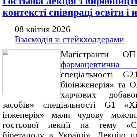
Гостьова лекція з виробницт
контексті співпраці освіти і 
08 квітня 2026
Взаємодія зі стейкхолдерами
Магістранти 
фармацевтична
спеціальності G2
біоінженерія» та О
харчових добав
засобів» спеціальності G1 «Хі
інженерія» мали чудову можли
гостьової лекції на тему «С
біоетанолу в Україні». Лекцію п