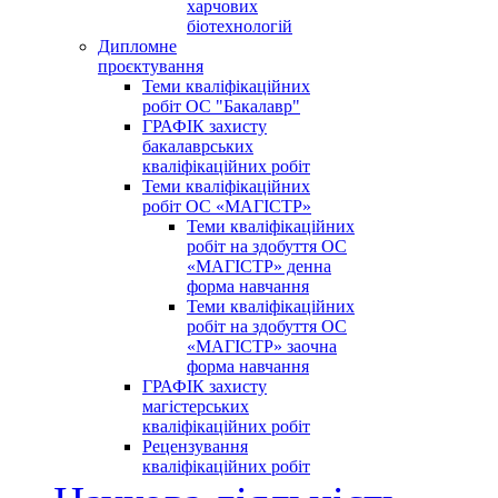
харчових
біотехнологій
Дипломне
проєктування
Теми кваліфікаційних
робіт ОС "Бакалавр"
ГРАФІК захисту
бакалаврських
кваліфікаційних робіт
Теми кваліфікаційних
робіт ОС «МАГІСТР»
Теми кваліфікаційних
робіт на здобуття ОС
«МАГІСТР» денна
форма навчання
Теми кваліфікаційних
робіт на здобуття ОС
«МАГІСТР» заочна
форма навчання
ГРАФІК захисту
магістерських
кваліфікаційних робіт
Рецензування
кваліфікаційних робіт