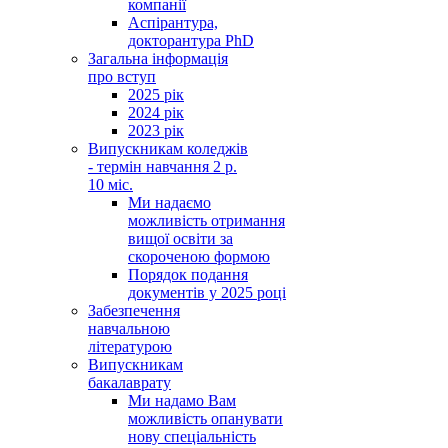
компанії
Аспірантура,
докторантура PhD
Загальна інформація
про вступ
2025 рік
2024 рік
2023 рік
Випускникам коледжів
- термін навчання 2 р.
10 міс.
Ми надаємо
можливість отримання
вищої освіти за
скороченою формою
Порядок подання
документів у 2025 році
Забезпечення
навчальною
літературою
Випускникам
бакалаврату
Ми надамо Вам
можливість опанувати
нову спеціальність