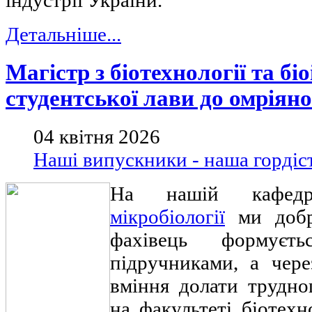
індустрії України.
Детальніше...
Магістр з біотехнології та біо
студентської лави до омріян
04 квітня 2026
Наші випускники - наша гордіс
На нашій кафе
мікробіології
ми добре
фахівець формує
підручниками, а чер
вміння долати трудно
на факультеті біотехн