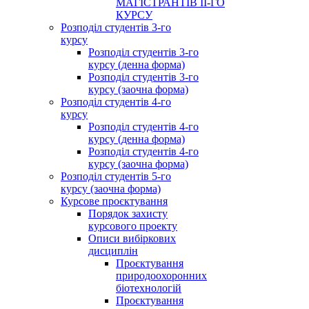
МАГІСТРАНТІВ ІІ-ГО
КУРСУ
Розподіл студентів 3-го
курсу
Розподіл студентів 3-го
курсу (денна форма)
Розподіл студентів 3-го
курсу (заочна форма)
Розподіл студентів 4-го
курсу
Розподіл студентів 4-го
курсу (денна форма)
Розподіл студентів 4-го
курсу (заочна форма)
Розподіл студентів 5-го
курсу (заочна форма)
Курсове проєктування
Порядок захисту
курсового проекту
Описи вибіркових
дисциплін
Проєктування
природоохоронних
біотехнологій
Проєктування