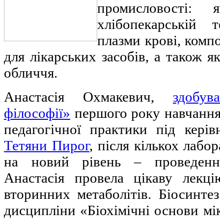
промисловості: 
хлібопекарській т
плазми крові, комп
для лікарських засобів, а також я
обличчя.
Анастасія Охмакевич,
здобу
філософії»
першого року навчання
педагогічної практики під кері
Тетяни Пирог
, після кількох лаб
на новий рівень – проведення
Анастасія провела цікаву лекц
вторинних метаболітів. Біосинтез
дисципліни «Біохімічні основи мі