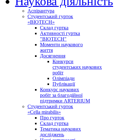
Наукова діяльність
Аспірантура
Студентський гурток
«BIOTECH»
Склад гуртка
Активності гуртка
"BIOTECH"
Моменти наукового
життя
Досягнення
Конкурси
студентських наукових
робіт
Олімпіади
Публікації
Конкурс наукових
робіт за благодійної
підтримки ARTERIUM
Студентський гурток
«Cella mirabilis»
Про гурток
Склад гуртка
Тематика наукових
досліджень