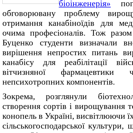
біоінженерія»
погл
обговорювану проблему вирощ
отримання канабіноїдів для ме
очима професіоналів. Тож разо
Буценко студенти визначали вн
вирішення непростих питань ви
канабісу для реабілітації вій
вітчизняної фармацевтики ч
непсихотропних компонентів.
Зокрема, розглянули біотехно
створення сортів і вирощування 
конопель в Україні, висвітлюючи ї
сільськогосподарської культури, 