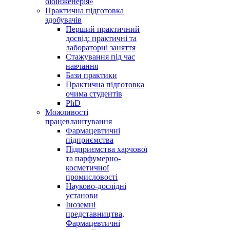
біоінженерія»
Практична підготовка
здобувачів
Перший практичний
досвід: практичні та
лабораторні заняття
Стажування під час
навчання
Бази практики
Практична підготовка
очима студентів
PhD
Можливості
працевлаштування
Фармацевтичні
підприємства
Підприємства харчової
та парфумерно-
косметичної
промисловості
Науково-дослідні
установи
Іноземні
представництва,
Фармацевтичні